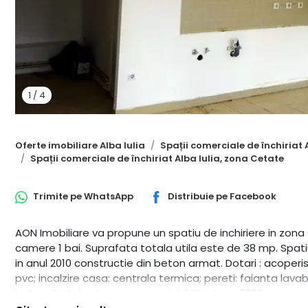
1
/
4
Oferte imobiliare Alba Iulia
Spații comerciale de închiriat 
Spații comerciale de închiriat Alba Iulia, zona Cetate
Trimite pe
WhatsApp
Distribuie pe
Facebook
AON Imobiliare va propune un spatiu de inchiriere in zona 
camere 1 bai. Suprafata totala utila este de 38 mp. Spati
in anul 2010 constructie din beton armat. Dotari : acoperis:
pvc; incalzire casa: centrala termica; pereti: faianta lava
beton. Pretul este usor negociabil. ID intern: 7279