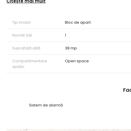
Citește mai mult
Tip imobil
Bloc de apart.
Număr băi
1
Suprafață utilă
38 mp
Compartimentare
Open space
spațiu
Fac
Sistem de alarmă