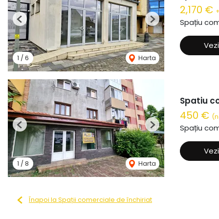
2,170 €
+
Spațiu com
Previous
Next
Vezi
1
/
6
Harta
Spatiu c
450 €
(n
Spațiu com
Previous
Next
Vezi
1
/
8
Harta
Înapoi la Spații comerciale de închiriat