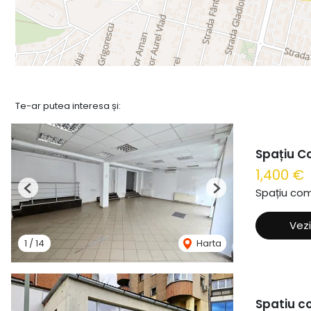
Te-ar putea interesa și:
Spațiu Co
1,400 €
Spațiu com
Previous
Next
Vezi
1
/
14
Harta
Spatiu co