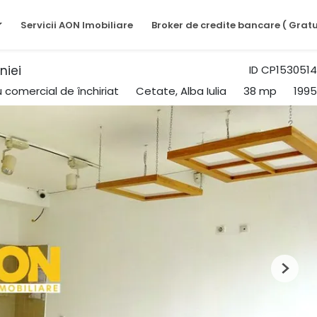
Servicii AON Imobiliare
Broker de credite bancare ( Gratu
niei
ID CP1530514
u comercial de închiriat
Cetate, Alba Iulia
38 mp
1995
Next