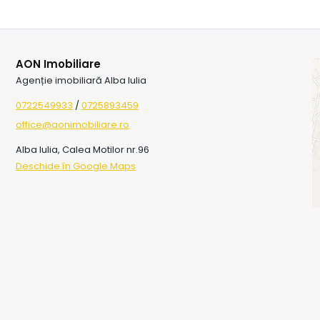
AON Imobiliare
Agenție imobiliară Alba Iulia
0722549933
/
0725893459
office@aonimobiliare.ro
Alba Iulia, Calea Motilor nr.96
Deschide în Google Maps