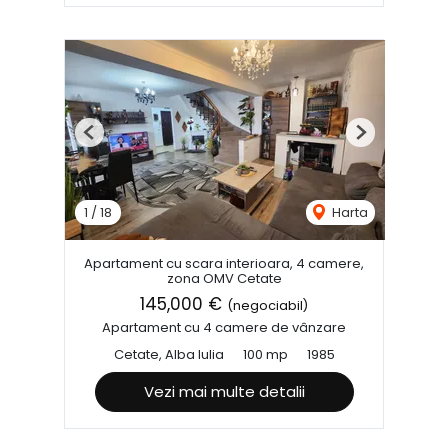
Previous
Next
1
/
18
Harta
Apartament cu scara interioara, 4 camere,
zona OMV Cetate
145,000 €
(negociabil)
Apartament cu 4 camere de vânzare
Cetate, Alba Iulia
100 mp
1985
Vezi mai multe detalii