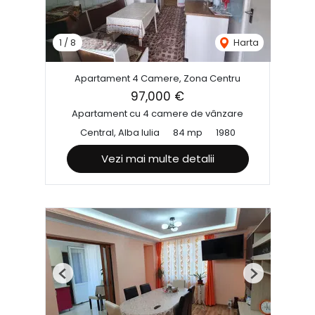
1
/
8
Harta
Apartament 4 Camere, Zona Centru
97,000 €
Apartament cu 4 camere de vânzare
Central, Alba Iulia
84 mp
1980
Vezi mai multe detalii
Previous
Next