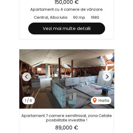
150,000 €
Apartament cu 4 camere de vânzare
Central, Alba Iulia
90 mp
1980
Vezi mai multe detalii
Previous
Next
1
/
6
Harta
Apartament 7 camere semifinisat, zona Cetate
posibilitate investitie !
89,000 €