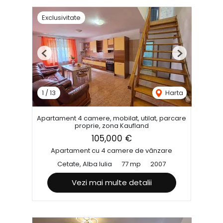
Exclusivitate
Previous
Next
1
/
13
Harta
Apartament 4 camere, mobilat, utilat, parcare
proprie, zona Kaufland
105,000 €
Apartament cu 4 camere de vânzare
Cetate, Alba Iulia
77 mp
2007
Vezi mai multe detalii