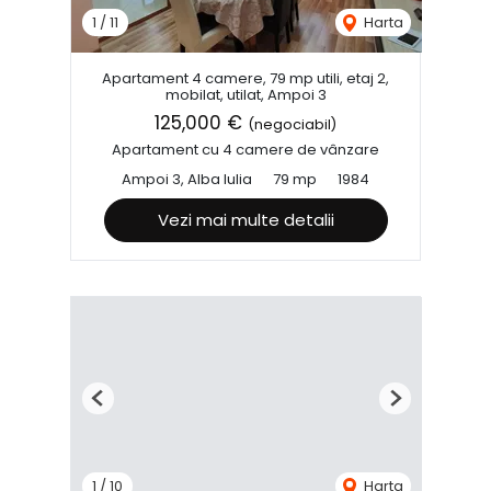
1
/
11
Harta
Apartament 4 camere, 79 mp utili, etaj 2,
mobilat, utilat, Ampoi 3
125,000 €
(negociabil)
Apartament cu 4 camere de vânzare
Ampoi 3, Alba Iulia
79 mp
1984
Vezi mai multe detalii
Previous
Next
1
/
10
Harta