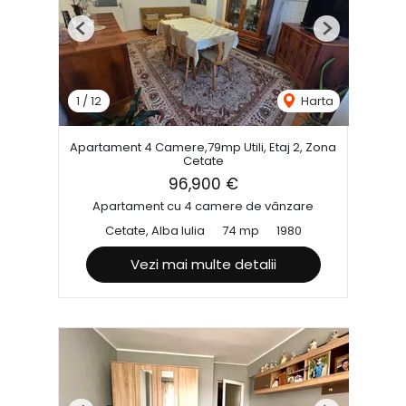
Previous
Next
1
/
12
Harta
Apartament 4 Camere,79mp Utili, Etaj 2, Zona
Cetate
96,900 €
Apartament cu 4 camere de vânzare
Cetate, Alba Iulia
74 mp
1980
Vezi mai multe detalii