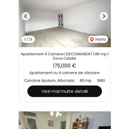
Previous
Next
1
/
13
Harta
Apartament 4 Camere | DECOMANDAT | 86 mp |
Zona Cetate
175,000 €
Apartament cu 4 camere de vânzare
Caroline Apulum, Alba Iulia
85 mp
1980
Vezi mai multe detalii