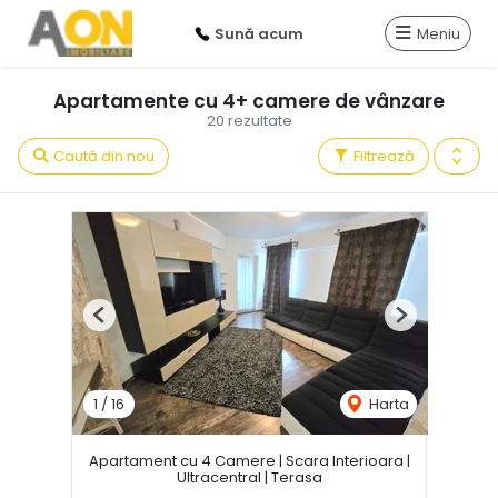
Sună acum
Meniu
Apartamente cu 4+ camere de vânzare
20 rezultate
Caută din nou
Filtrează
Previous
Next
1
/
16
Harta
Apartament cu 4 Camere | Scara Interioara |
Ultracentral | Terasa