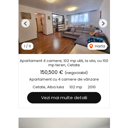
Previous
Next
1
/
11
Harta
Apartament 4 camere, 102 mp utili, la vila, cu 100
mp teren, Cetate
150,500 €
(negociabil)
Apartament cu 4 camere de vânzare
Cetate, Alba Iulia
102 mp
2010
Vezi mai multe detalii