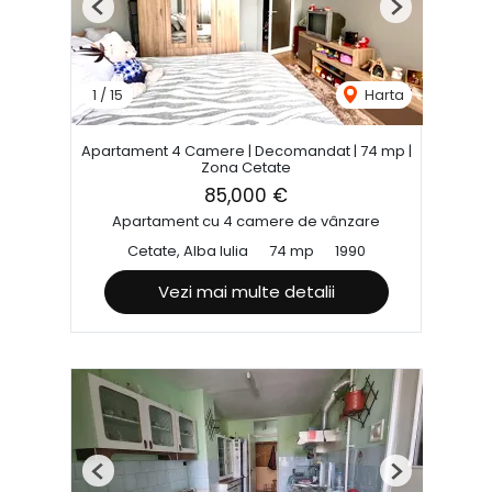
Previous
Next
1
/
15
Harta
Apartament 4 Camere | Decomandat | 74 mp |
Zona Cetate
85,000 €
Apartament cu 4 camere de vânzare
Cetate, Alba Iulia
74 mp
1990
Vezi mai multe detalii
Previous
Next