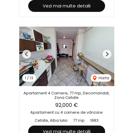
Vezi mai multe detalii
Previous
Next
1
/
13
Harta
Apartament 4 Camere, 77 mp, Decomandat,
Zona Cetate
92,000 €
Apartament cu 4 camere de vânzare
Cetate, Alba Iulia
77 mp
1983
Vezi mai multe detalii