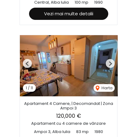
Central, Alba Iulia
100 mp
1990
Vezi mai multe detalii
Previous
Next
1
/
11
Harta
Apartament 4 Camere, | Decomandat | Zona
Ampoi 3
120,000 €
Apartament cu 4 camere de vânzare
Ampoi 3, Alba Iulia
83 mp
1980