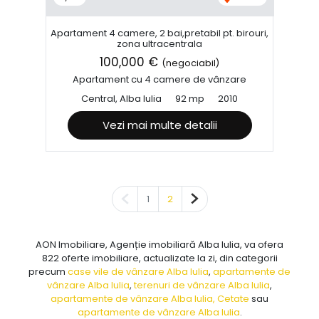
Apartament 4 camere, 2 bai,pretabil pt. birouri,
zona ultracentrala
100,000 €
(negociabil)
Apartament cu 4 camere de vânzare
Central, Alba Iulia
92 mp
2010
Vezi mai multe detalii
Pagina anterioară
Pagina următoare
1
2
AON Imobiliare, Agenție imobiliară Alba Iulia, va ofera
822 oferte imobiliare, actualizate la zi, din categorii
precum
case vile de vânzare Alba Iulia
,
apartamente de
vânzare Alba Iulia
,
terenuri de vânzare Alba Iulia
,
apartamente de vânzare Alba Iulia, Cetate
sau
apartamente de vânzare Alba Iulia
.