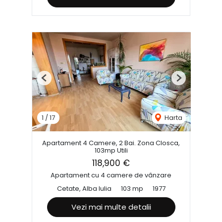
Previous
Next
1
/
17
Harta
Apartament 4 Camere, 2 Bai. Zona Closca,
103mp Utili
118,900 €
Apartament cu 4 camere de vânzare
Cetate, Alba Iulia
103 mp
1977
Vezi mai multe detalii