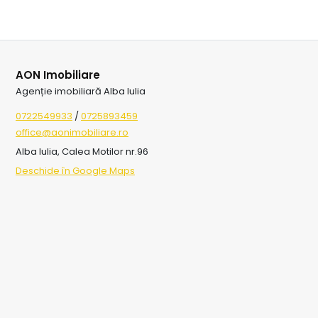
AON Imobiliare
Agenție imobiliară Alba Iulia
0722549933
/
0725893459
office@aonimobiliare.ro
Alba Iulia, Calea Motilor nr.96
Deschide în Google Maps