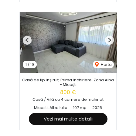
Previous
Next
1
/
19
Harta
Casă de tip Înșiruit, Prima Închiriere, Zona Alba
- Micești
800 €
Casă / Vilă cu 4 camere de închiriat
Micesti, Alba Iulia
107 mp
2025
Vezi mai multe detalii