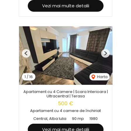
Vezi mai multe detalii
Previous
Next
1
/
16
Harta
Apartament cu 4 Camere | Scara Interioara |
Ultracentral | Terasa
500 €
Apartament cu 4 camere de închiriat
Central, Alba Iulia
90 mp
1980
Vezi mai multe detalii