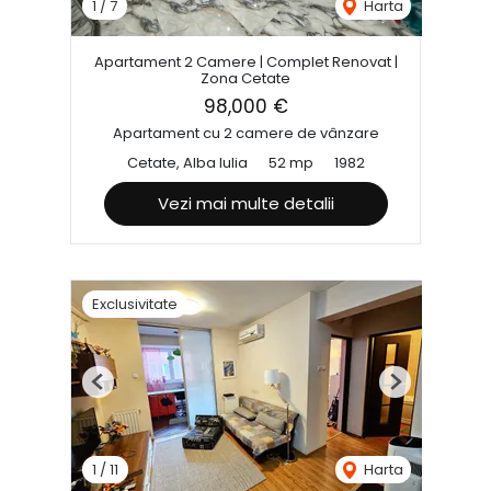
1
/
7
Harta
Apartament 2 Camere | Complet Renovat |
Zona Cetate
98,000 €
Apartament cu 2 camere de vânzare
Cetate, Alba Iulia
52 mp
1982
Vezi mai multe detalii
Exclusivitate
Previous
Next
1
/
11
Harta