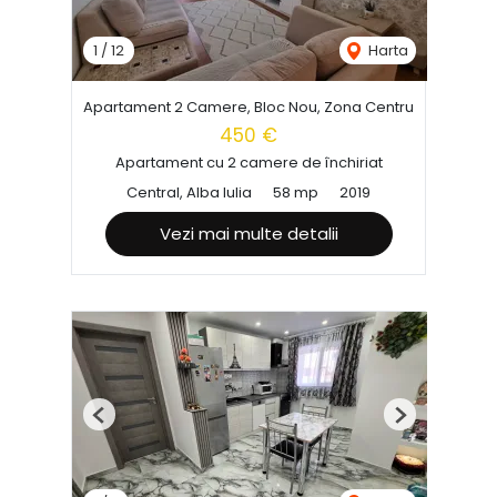
1
/
12
Harta
Apartament 2 Camere, Bloc Nou, Zona Centru
450 €
Apartament cu 2 camere de închiriat
Central, Alba Iulia
58 mp
2019
Vezi mai multe detalii
Previous
Next