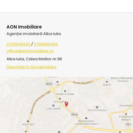
AON Imobiliare
Agenție imobiliară Alba Iulia
0722549933
/
0725893459
office@aonimobiliare.ro
Alba Iulia, Calea Motilor nr.96
Deschide în Google Maps