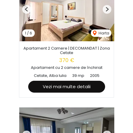
Previous
Next
1
/
6
Harta
Apartament 2 Camere | DECOMANDAT | Zona
Cetate
370 €
Apartament cu 2 camere de închiriat
Cetate, Alba Iulia
39 mp
2005
Vezi mai multe detalii