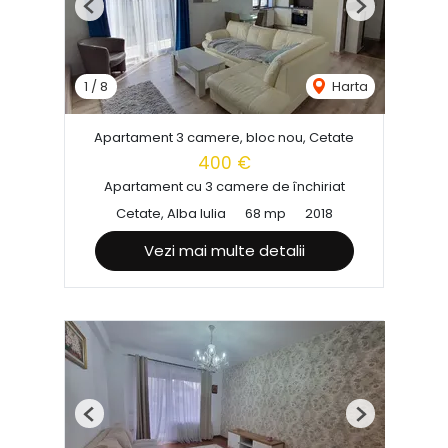
Previous
Next
1
/
8
Harta
Apartament 3 camere, bloc nou, Cetate
400 €
Apartament cu 3 camere de închiriat
Cetate, Alba Iulia
68 mp
2018
Vezi mai multe detalii
Previous
Next