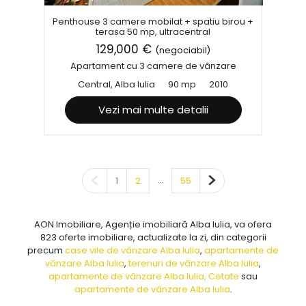
Penthouse 3 camere mobilat + spatiu birou +
terasa 50 mp, ultracentral
129,000 €
(negociabil)
Apartament cu 3 camere de vânzare
Central, Alba Iulia
90 mp
2010
Vezi mai multe detalii
Pagina anterioară
...
Pagina următoare
1
2
55
AON Imobiliare, Agenție imobiliară Alba Iulia, va ofera
823 oferte imobiliare, actualizate la zi, din categorii
precum
case vile de vânzare Alba Iulia
,
apartamente de
vânzare Alba Iulia
,
terenuri de vânzare Alba Iulia
,
apartamente de vânzare Alba Iulia, Cetate
sau
apartamente de vânzare Alba Iulia
.