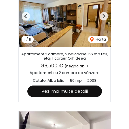
Previous
Next
1
/
11
Harta
Apartament 2 camere, 2 balcoane, 56 mp utili,
etaj 1, cartier Orhideea
88,500 €
(negociabil)
Apartament cu 2 camere de vânzare
Cetate, Alba Iulia
56 mp
2008
Vezi mai multe detalii