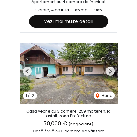
Apartament cu 4 camere de închiriat
Cetate, Alba Iulia
86 mp
1986
Vezi mai multe detalii
Previous
Next
1
/
12
Harta
Casă veche cu 3 camere, 259 mp teren, la
asfalt, zona Prefectura
70,000 €
(negociabil)
Casă / Vilă cu 3 camere de vânzare