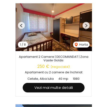
Previous
Next
1
/
8
Harta
Apartament 2 Camere | DECOMANDAT | Zona
Vasile Goldis
250 €
(negociabil)
Apartament cu 2 camere de închiriat
Cetate, Alba Iulia
40 mp
1980
Vezi mai multe detalii