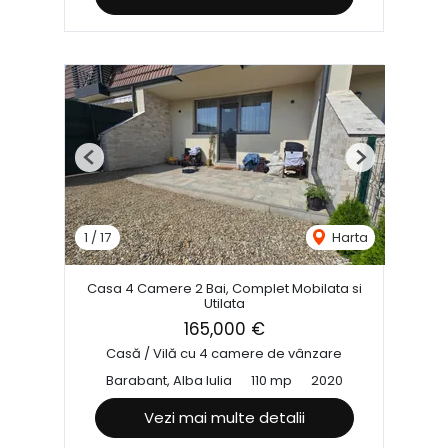
Previous
Next
1
/
17
Harta
Casa 4 Camere 2 Bai, Complet Mobilata si
Utilata
165,000 €
Casă / Vilă cu 4 camere de vânzare
Barabant, Alba Iulia
110 mp
2020
Vezi mai multe detalii