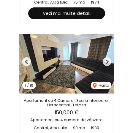
Central, Alba Iulia
75 mp
1974
Vezi mai multe detalii
Previous
Next
1
/
16
Harta
Apartament cu 4 Camere | Scara Interioara |
Ultracentral | Terasa
150,000 €
Apartament cu 4 camere de vânzare
Central, Alba Iulia
90 mp
1980