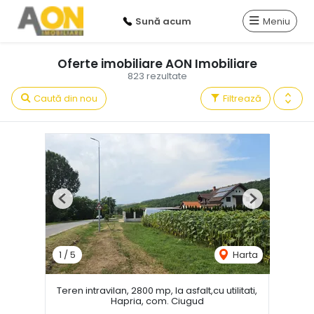
Sună acum
Meniu
Oferte imobiliare AON Imobiliare
823 rezultate
Caută din nou
Filtrează
Previous
Next
1
/
5
Harta
Teren intravilan, 2800 mp, la asfalt,cu utilitati,
Hapria, com. Ciugud