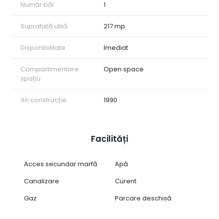
Număr băi
1
Destinații recomandate:
Datorită versatilității sale, acest spațiu reprezintă soluția
optimă pentru:
Suprafață utilă
217 mp
• Showroom de prezentare;
• Sediu bancar sau birouri de consultanță;
Disponibilitate
Imediat
• Cabinete medicale sau clinici specializate;
• Reprezentanțe comerciale.
Compartimentare
Open space
Acest spațiu oferă cadrul ideal pentru dezvoltarea unui
spațiu
business de succes într-o zonă unde prestigiul se întâlnește
cu funcționalitatea.
ID intern: CP2941768
An construcție
1990
Facilități
Acces secundar marfă
Apă
Canalizare
Curent
Gaz
Parcare deschisă