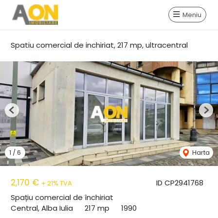
Meniu
Spatiu comercial de inchiriat, 217 mp, ultracentral
Previous
Nex
1
/
6
Harta
2,170 €
ID CP2941768
+ 21% TVA
Spațiu comercial de închiriat
Central, Alba Iulia
217 mp
1990