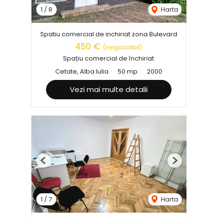
1
/
8
Harta
Spatiu comercial de inchiriat zona Bulevard
450 €
(negociabil)
Spațiu comercial de închiriat
Cetate, Alba Iulia
50 mp
2000
Vezi mai multe detalii
Previous
Next
1
/
7
Harta