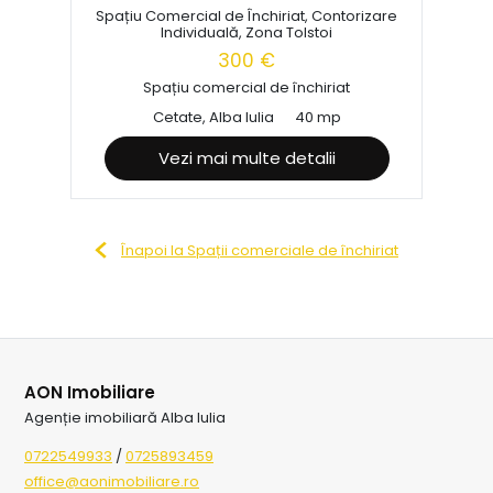
Spațiu Comercial de Închiriat, Contorizare
Individuală, Zona Tolstoi
300 €
Spațiu comercial de închiriat
Cetate, Alba Iulia
40 mp
Vezi mai multe detalii
Înapoi la Spații comerciale de închiriat
AON Imobiliare
Agenție imobiliară Alba Iulia
0722549933
/
0725893459
office@aonimobiliare.ro