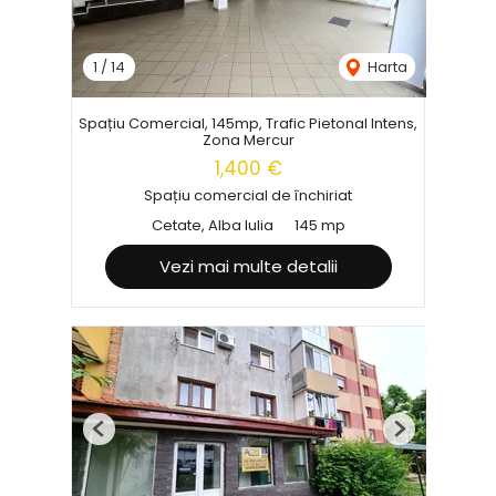
1
/
14
Harta
Spațiu Comercial, 145mp, Trafic Pietonal Intens,
Zona Mercur
1,400 €
Spațiu comercial de închiriat
Cetate, Alba Iulia
145 mp
Vezi mai multe detalii
Previous
Next