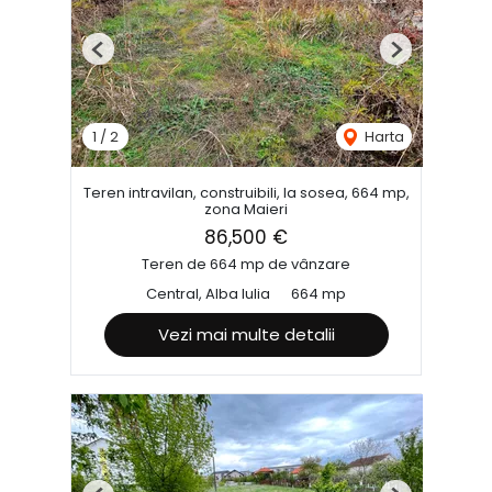
Previous
Next
1
/
2
Harta
Teren intravilan, construibili, la sosea, 664 mp,
zona Maieri
86,500 €
Teren de 664 mp de vânzare
Central, Alba Iulia
664 mp
Vezi mai multe detalii