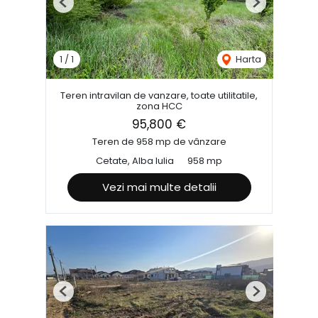
Previous
Next
1
/
1
Harta
Teren intravilan de vanzare, toate utilitatile,
zona HCC
95,800 €
Teren de 958 mp de vânzare
Cetate, Alba Iulia
958 mp
Vezi mai multe detalii
Previous
Next