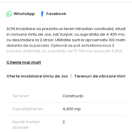
WhatsApp
Facebook
AON Imobiliare va prezinta un teren intravilan construibil, situat
in comuna Vintu de Jos, sat Vurpar, cu suprafata de 4.400 mo,
cu deschidere la 2 strazi. Utilitatile sunt la aproximativ 100 metri
distanta de la parcela. Optional se pot achizitiona inca 2
parcele alaturate, cu suprafata de 12.700 mp respectiv 5.800
mp, rezultanad un total de 22.900 mp teren. ID intern
Citește mai mult
CP1588530
Oferte imobiliare Vintu de Jos
Terenuri de vânzare Vintu d
Tip teren
Construcții
Suprafață teren
4,400 mp
Număr fronturi
2
stradale