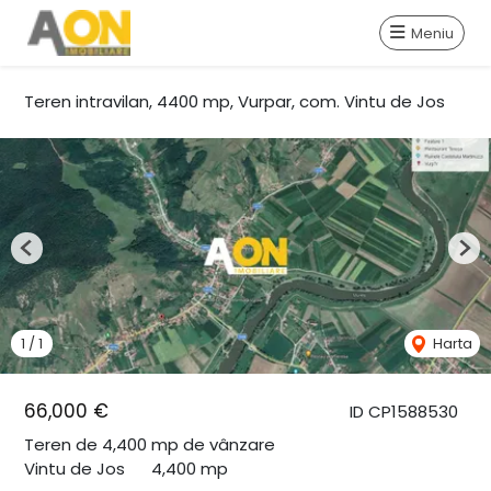
Meniu
Teren intravilan, 4400 mp, Vurpar, com. Vintu de Jos
Previous
Nex
1
/
1
Harta
66,000 €
ID CP1588530
Teren de 4,400 mp de vânzare
Vintu de Jos
4,400 mp