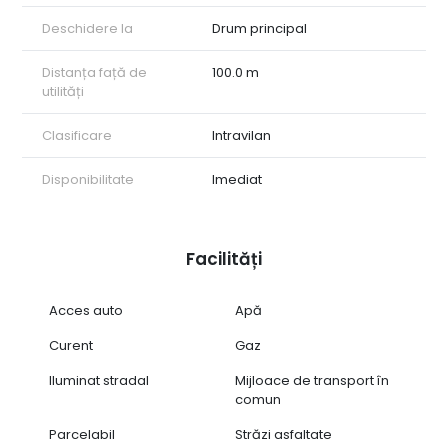
Deschidere la
Drum principal
Distanța față de
100.0 m
utilități
Clasificare
Intravilan
Disponibilitate
Imediat
Facilități
Acces auto
Apă
Curent
Gaz
Iluminat stradal
Mijloace de transport în
comun
Parcelabil
Străzi asfaltate