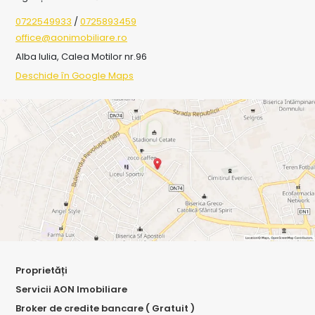
0722549933
/
0725893459
office@aonimobiliare.ro
Alba Iulia, Calea Motilor nr.96
Deschide în Google Maps
Proprietăți
Servicii AON Imobiliare
Broker de credite bancare ( Gratuit )