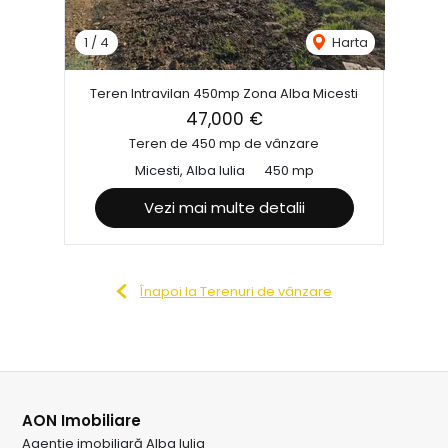
1
/
4
Harta
Teren Intravilan 450mp Zona Alba Micesti
47,000 €
Teren de 450 mp de vânzare
Micesti, Alba Iulia
450 mp
Vezi mai multe detalii
Înapoi la Terenuri de vânzare
AON Imobiliare
Agenție imobiliară Alba Iulia