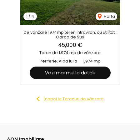
1
/
4
Harta
De vanzare 1974mp teren intravilan, cu utilitati,
Oarda de Sus
45,000 €
Teren de 1,974 mp de vânzare
Periferie, Alba Iulia
1,974 mp
Vezi mai multe detalii
Înapoi la Terenuri de vânzare
AON Imobiliare