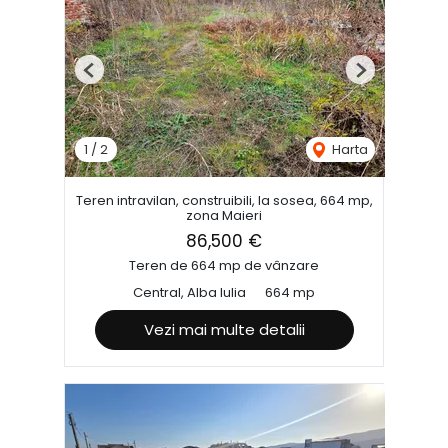
Previous
Next
1
/
2
Harta
Teren intravilan, construibili, la sosea, 664 mp,
zona Maieri
86,500 €
Teren de 664 mp de vânzare
Central, Alba Iulia
664 mp
Vezi mai multe detalii