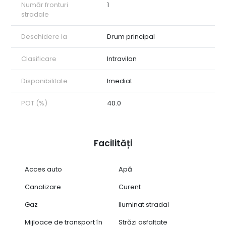
Număr fronturi
1
autentic și fermecător. Terenul dispune de toate utilitățile
stradale
necesare, precum apă, electricitate, gaz și canalizare,
asigurând astfel confortul și facilitățile necesare pentru un stil
de viață modern. Nu ratați oportunitatea de a achiziționa
Deschidere la
Drum principal
acest teren intravilan constructibil în zona Cetate din Alba
Iulia. Contactați-ne astăzi pentru mai multe informații și
Clasificare
Intravilan
pentru a programa o vizionare. AON Imobiliare vă stă la
dispoziție pentru a vă ghida în realizarea unei investiții de
Disponibilitate
Imediat
succes! ID intern: CP1693343
POT (%)
40.0
Facilități
Acces auto
Apă
Canalizare
Curent
Gaz
Iluminat stradal
Mijloace de transport în
Străzi asfaltate