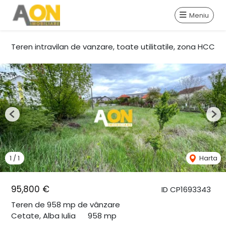
Meniu
Teren intravilan de vanzare, toate utilitatile, zona HCC
Previous
Nex
1
/
1
Harta
95,800 €
ID CP1693343
Teren de 958 mp de vânzare
Cetate, Alba Iulia
958 mp