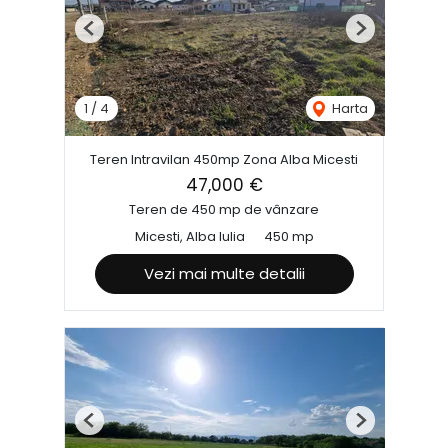
Previous
Next
1
/
4
Harta
Teren Intravilan 450mp Zona Alba Micesti
47,000 €
Teren de 450 mp de vânzare
Micesti, Alba Iulia
450 mp
Vezi mai multe detalii
Previous
Next