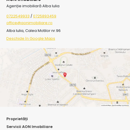
Agenție imobiliară Alba Iulia
0722549933
/
0725893459
office@aonimobiliare.ro
Alba Iulia, Calea Motilor nr.96
Deschide în Google Maps
Proprietăți
Servicii AON Imobiliare