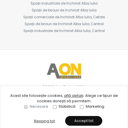
Spații industriale de închiriat Alba Iulia
Spații de birouri de închiriat Alba Iulia
Spații comerciale de închiriat Alba Iulia, Cetate
Spații de birouri de închiriat Alba Iulia, Central
Spații industriale de închiriat Alba Iulia, Central
©
2026
Aon Project S.R.L.
Acest site folosește cookies,
află detalii
.
Alege ce tipuri de
cookies dorești să permitem:
Site creat în
Necesare
Statistică
Marketing
Accept tot
Resping tot
Sună acum
Solicită vizionare