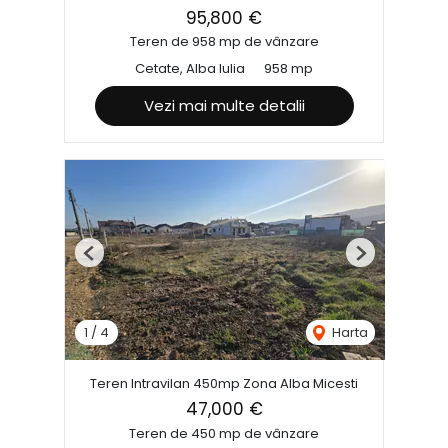
95,800 €
Teren de 958 mp de vânzare
Cetate, Alba Iulia
958 mp
Vezi mai multe detalii
Previous
Next
1
/
4
Harta
Teren Intravilan 450mp Zona Alba Micesti
47,000 €
Teren de 450 mp de vânzare