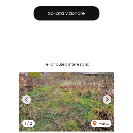
Solicită vizionare
Te-ar putea interesa și:
Previous
Next
1
/
2
Harta