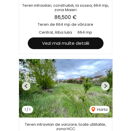
Teren intravilan, construibili, la sosea, 664 mp,
zona Maieri
86,500 €
Teren de 664 mp de vânzare
Central, Alba Iulia
664 mp
Vezi mai multe detalii
Previous
Next
1
/
1
Harta
Teren intravilan de vanzare, toate utilitatile,
zona HCC