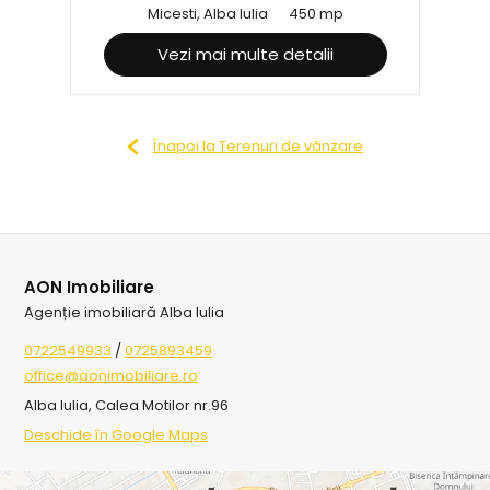
Micesti, Alba Iulia
450 mp
Vezi mai multe detalii
Înapoi la Terenuri de vânzare
AON Imobiliare
Agenție imobiliară Alba Iulia
0722549933
/
0725893459
office@aonimobiliare.ro
Alba Iulia, Calea Motilor nr.96
Deschide în Google Maps