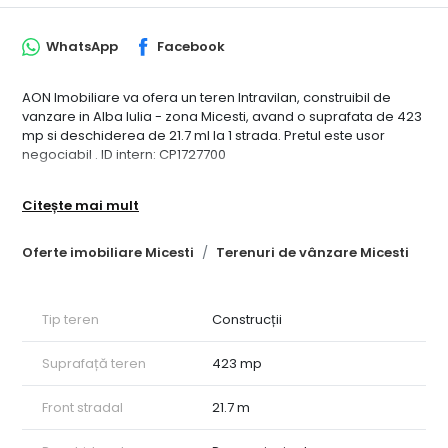
WhatsApp
Facebook
AON Imobiliare va ofera un teren Intravilan, construibil de
vanzare in Alba Iulia - zona Micesti, avand o suprafata de 423
mp si deschiderea de 21.7 ml la 1 strada. Pretul este usor
negociabil . ID intern: CP1727700
Citește mai mult
Oferte imobiliare Micesti
Terenuri de vânzare Micesti
Tip teren
Construcții
Suprafață teren
423 mp
Front stradal
21.7 m