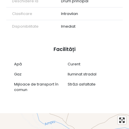
Deschidere la
Drum principal
Clasificare
Intravilan
Disponibilitate
Imediat
Facilități
Apă
Curent
Gaz
Iluminat stradal
Mijloace de transport în
Străzi asfaltate
comun