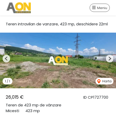
Meniu
Teren intravilan de vanzare, 423 mp, deschidere 22ml
Previous
Nex
1
/
1
Harta
26,015 €
ID CP1727700
Teren de 423 mp de vânzare
Micesti
423 mp