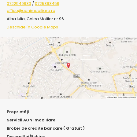
0722549933
/
0725893459
office@aonimobiliare.ro
Alba Iulia, Calea Motilor nr.96
Deschide în Google Maps
Proprietăți
Servicii AON Imobiliare
Broker de credite bancare ( Gratuit )
Despre Noi/Echipa