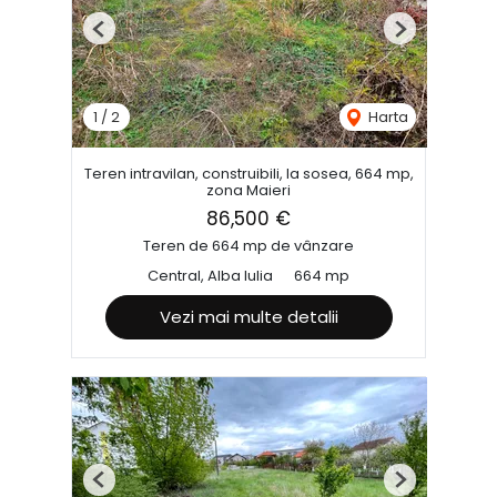
Previous
Next
1
/
2
Harta
Teren intravilan, construibili, la sosea, 664 mp,
zona Maieri
86,500 €
Teren de 664 mp de vânzare
Central, Alba Iulia
664 mp
Vezi mai multe detalii
Previous
Next