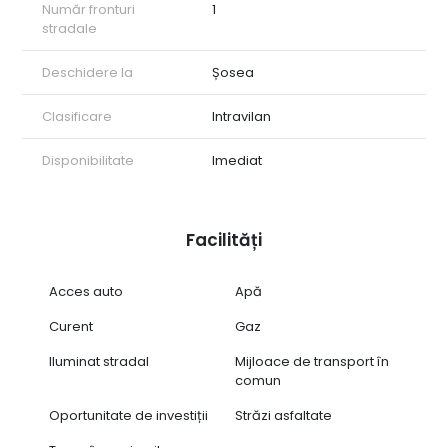
Număr fronturi
1
stradale
Deschidere la
Șosea
Clasificare
Intravilan
Disponibilitate
Imediat
Facilități
Acces auto
Apă
Curent
Gaz
Iluminat stradal
Mijloace de transport în
comun
Oportunitate de investiții
Străzi asfaltate