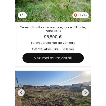
1
/
1
Harta
Teren intravilan de vanzare, toate utilitatile,
zona HCC
95,800 €
Teren de 958 mp de vânzare
Cetate, Alba Iulia
958 mp
Vezi mai multe detalii
Previous
Next