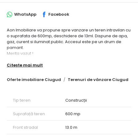
WhatsApp
Facebook
Aon Imobiliare va propune spre vanzare un teren intravilan cu
o suprafata de 600mp, deschidere de 13ml. Dispune de apa,
gaz, curent si iluminat public. Accesul este pe un drum de
pamant.
Merita vazut !
Citește mai mult
Oferte imobiliare Ciugud
Terenuri de vânzare Ciugud
Tip teren
Construcții
Suprafață teren
600 mp
Front stradal
13.0 m