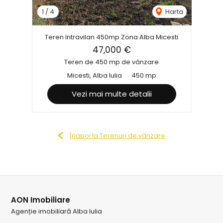
1
/
4
Harta
Teren Intravilan 450mp Zona Alba Micesti
47,000 €
Teren de 450 mp de vânzare
Micesti, Alba Iulia
450 mp
Vezi mai multe detalii
Înapoi la Terenuri de vânzare
AON Imobiliare
Agenție imobiliară Alba Iulia