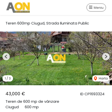
Meniu
Teren 600mp Ciugud, Strada Iluminata Public
Previous
Nex
1
/
3
Harta
43,000 €
ID CP1693324
Teren de 600 mp de vânzare
Ciugud
600 mp