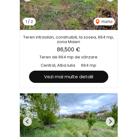
1
/
2
Harta
Teren intravilan, construibili, la sosea, 664 mp,
zona Maieri
86,500 €
Teren de 664 mp de vânzare
Central, Alba Iulia
664 mp
Vezi mai multe detalii
Previous
Next