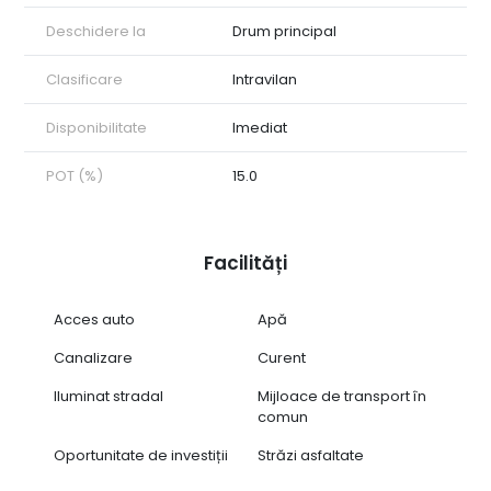
cadru natural, dar aproape de Cetatea Alba Carolina.
Deschidere la
Drum principal
💶 Preț: 45.000 EUR – negociabil
Clasificare
Intravilan
📞 Pentru mai multe detalii sau pentru o vizionare, nu ezitați să
mă contactați! ID intern: CP2565887
Disponibilitate
Imediat
POT (%)
15.0
Facilități
Acces auto
Apă
Canalizare
Curent
Iluminat stradal
Mijloace de transport în
comun
Oportunitate de investiții
Străzi asfaltate