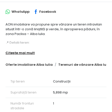
WhatsApp
Facebook
AON imobiliare va propune spre vânzare un teren intravilan
situat într-o zonă liniștită și verde, în apropierea pădurii, în
zona Paclisa – Alba Iulia.
📍 Detalii teren:
Suprafață: 5898mp
Citește mai mult
Deschidere: 19 ml
Oferte imobiliare Alba Iulia
Terenuri de vânzare Alba Iulia
Regim de construire: POT 15%
Toate utilitățile (apă, electricitate, canalizare) sunt în fața
Tip teren
Construcții
parcelei
Loc retras si plin de liniste.
Suprafață teren
5,898 mp
Acces facil, zonă exclusivista in plina dezvoltare
Număr fronturi
1
stradale
🔝 Locația ideală pentru construirea unei case de vis, într-un