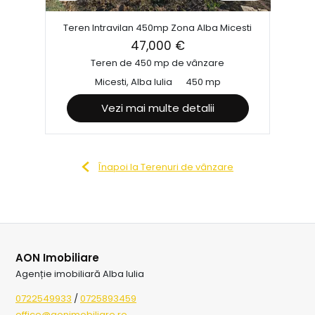
Teren Intravilan 450mp Zona Alba Micesti
47,000 €
Teren de 450 mp de vânzare
Micesti, Alba Iulia
450 mp
Vezi mai multe detalii
Înapoi la Terenuri de vânzare
AON Imobiliare
Agenție imobiliară Alba Iulia
0722549933
/
0725893459
office@aonimobiliare.ro