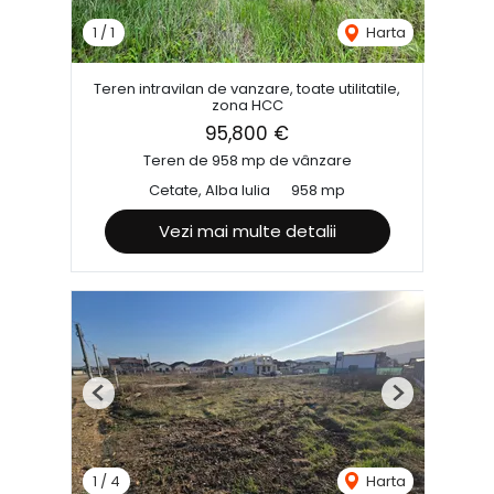
1
/
1
Harta
Teren intravilan de vanzare, toate utilitatile,
zona HCC
95,800 €
Teren de 958 mp de vânzare
Cetate, Alba Iulia
958 mp
Vezi mai multe detalii
Previous
Next
1
/
4
Harta