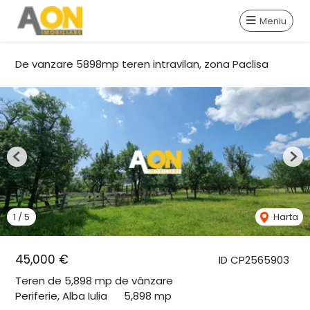
Meniu
De vanzare 5898mp teren intravilan, zona Paclisa
Previous
Nex
1
/
5
Harta
45,000 €
ID CP2565903
Teren de 5,898 mp de vânzare
Periferie, Alba Iulia
5,898 mp