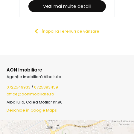
Vezi mai multe detalii
Înapoi la Terenuri de vânzare
AON Imobiliare
Agenție imobiliară Alba Iulia
0722549933
/
0725893459
office@aonimobiliare.ro
Alba Iulia, Calea Motilor nr.96
Deschide în Google Maps