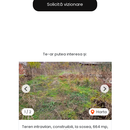
Solicită vizionare
Te-ar putea interesa și:
Previous
Next
1
/
2
Harta
Teren intravilan, construibili, la sosea, 664 mp,