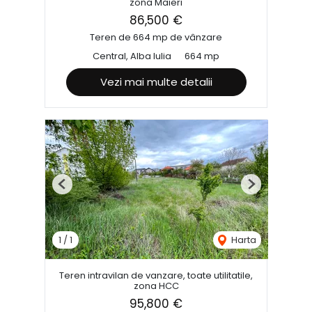
zona Maieri
86,500 €
Teren de 664 mp de vânzare
Central, Alba Iulia
664 mp
Vezi mai multe detalii
Previous
Next
1
/
1
Harta
Teren intravilan de vanzare, toate utilitatile,
zona HCC
95,800 €