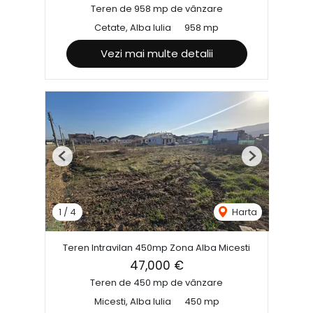
Teren de 958 mp de vânzare
Cetate, Alba Iulia
958 mp
Vezi mai multe detalii
Previous
Next
1
/
4
Harta
Teren Intravilan 450mp Zona Alba Micesti
47,000 €
Teren de 450 mp de vânzare
Micesti, Alba Iulia
450 mp