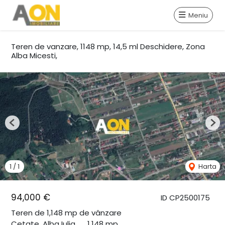
Meniu
Teren de vanzare, 1148 mp, 14,5 ml Deschidere, Zona
Alba Micesti,
Previous
Nex
1
/
1
Harta
94,000 €
ID CP2500175
Teren de 1,148 mp de vânzare
Cetate, Alba Iulia
1,148 mp