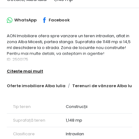
WhatsApp
Facebook
AON Imobiliare ofera spre vanzare un teren intravilan, aflat in
zona Alba Micesti, partea stanga. Suprafata de 1148 mp si 14,5
ml deschidere la o strada. Zona de locuinte nou construite!
Pentru mai multe detalii, va asteptam in agentie!
ID: 2500175
Citește mai mult
Oferte imobiliare Alba Iulia
Terenuri de vânzare Alba Iulia
Tip teren
Construcții
Suprafață teren
1,148 mp
Clasificare
Intravilan