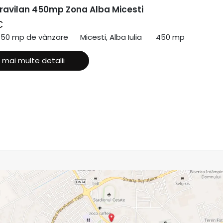
travilan 450mp Zona Alba Micesti
€
450 mp de vânzare
Micesti, Alba Iulia
450 mp
 mai multe detalii