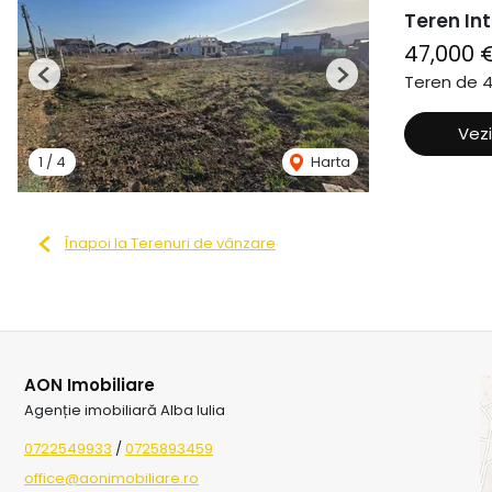
Teren In
47,000 
Teren de 
Previous
Next
Vezi
1
/
4
Harta
Înapoi la Terenuri de vânzare
AON Imobiliare
Agenție imobiliară Alba Iulia
0722549933
/
0725893459
office@aonimobiliare.ro