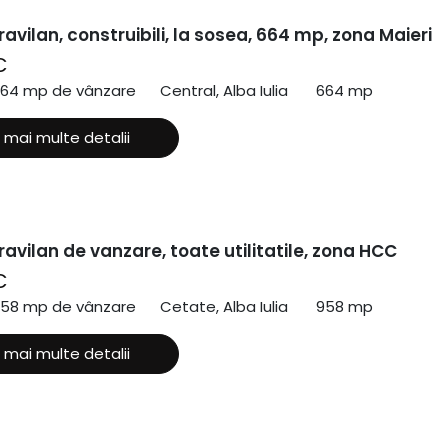
ravilan, construibili, la sosea, 664 mp, zona Maieri
€
664 mp de vânzare
Central, Alba Iulia
664 mp
 mai multe detalii
ravilan de vanzare, toate utilitatile, zona HCC
€
958 mp de vânzare
Cetate, Alba Iulia
958 mp
 mai multe detalii