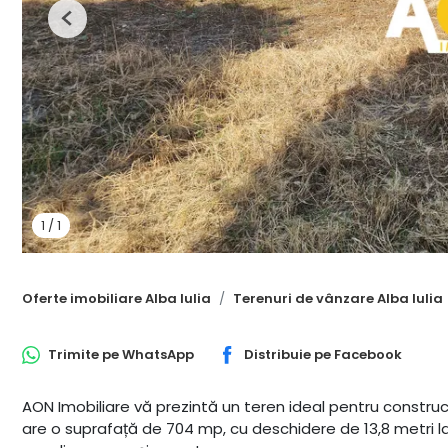
Previous
1
/
1
Oferte imobiliare Alba Iulia
Terenuri de vânzare Alba Iulia
Trimite pe
WhatsApp
Distribuie pe
Facebook
AON Imobiliare vă prezintă un teren ideal pentru construcți
are o suprafață de 704 mp, cu deschidere de 13,8 metri la 