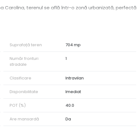
a Carolina, terenul se află într-o zonă urbanizată, perfectă
Suprafață teren
704 mp
ntactați-ne!
Număr fronturi
1
stradale
Clasificare
Intravilan
Disponibilitate
Imediat
POT (%)
40.0
Are mansardă
Da