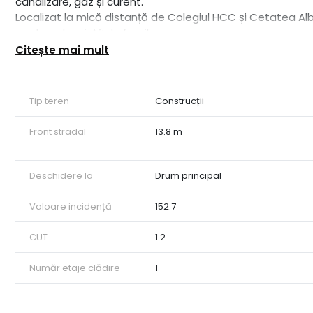
canalizare, gaz și curent.
Localizat la mică distanță de Colegiul HCC și Cetatea Alb
pentru o locuință de familie.
Coeficienți urbanistici:
Citește mai mult
• POT: 40%
• CUT: 1.2
• Regim de înălțime: P+1+M
Tip teren
Construcții
Pentru mai multe detalii și programarea unei vizionări, co
ID intern: CP2456627
Front stradal
13.8 m
Deschidere la
Drum principal
Valoare incidență
152.7
CUT
1.2
Număr etaje clădire
1