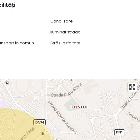
ilități
Canalizare
Iluminat stradal
ransport în comun
Străzi asfaltate