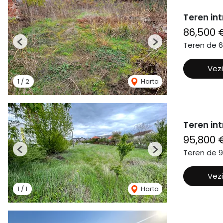
Teren int
86,500 
Teren de 
Previous
Next
Vezi
1
/
2
Harta
Teren int
95,800 
Teren de 
Previous
Next
Vezi
1
/
1
Harta