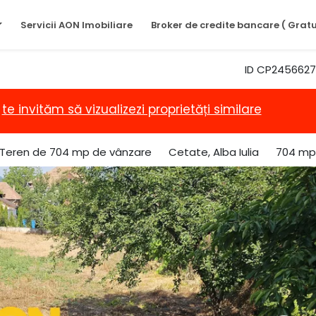
Servicii AON Imobiliare
Broker de credite bancare ( Gratu
ID CP2456627
,
te invităm să vizualizezi proprietăți similare
Teren de 704 mp de vânzare
Cetate, Alba Iulia
704 mp