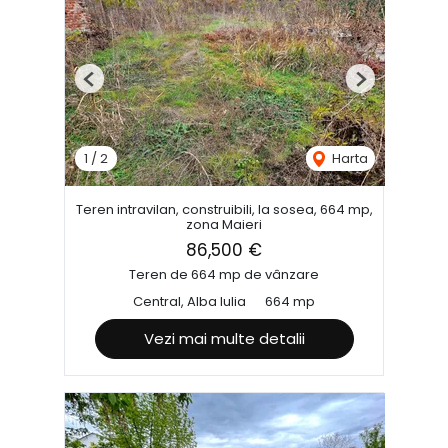
Previous
Next
1
/
2
Harta
Teren intravilan, construibili, la sosea, 664 mp,
zona Maieri
86,500 €
Teren de 664 mp de vânzare
Central, Alba Iulia
664 mp
Vezi mai multe detalii