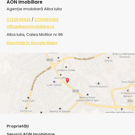
AON Imobiliare
Agenție imobiliară Alba Iulia
0722549933
/
0725893459
office@aonimobiliare.ro
Alba Iulia, Calea Motilor nr.96
Deschide în Google Maps
Proprietăți
Servicii AON Imobiliare