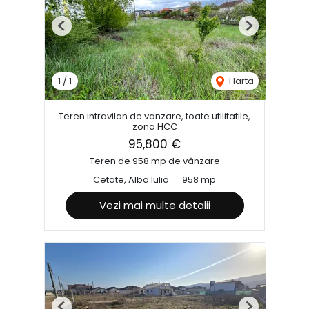
Previous
Next
1
/
1
Harta
Teren intravilan de vanzare, toate utilitatile,
zona HCC
95,800 €
Teren de 958 mp de vânzare
Cetate, Alba Iulia
958 mp
Vezi mai multe detalii