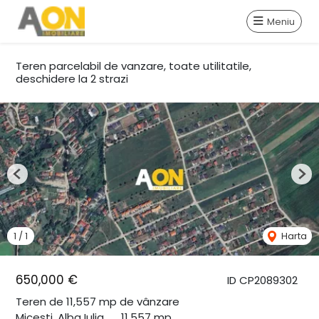
Meniu
Teren parcelabil de vanzare, toate utilitatile,
deschidere la 2 strazi
Previous
Nex
1
/
1
Harta
650,000 €
ID CP2089302
Teren de 11,557 mp de vânzare
Micesti, Alba Iulia
11,557 mp