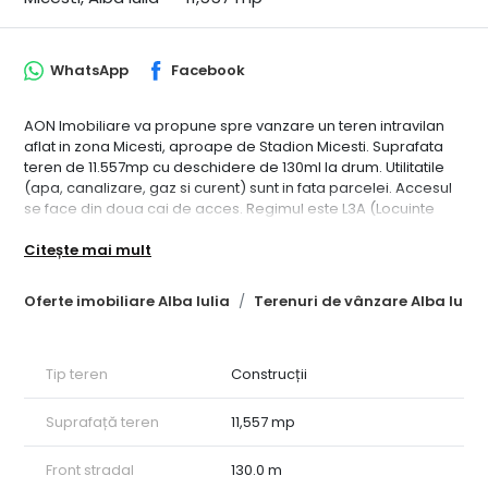
WhatsApp
Facebook
AON Imobiliare va propune spre vanzare un teren intravilan
aflat in zona Micesti, aproape de Stadion Micesti. Suprafata
teren de 11.557mp cu deschidere de 130ml la drum. Utilitatile
(apa, canalizare, gaz si curent) sunt in fata parcelei. Accesul
se face din doua cai de acces. Regimul este L3A (Locuinte
individuale si semicolective cu regim de inaltime maxima de
Citește mai mult
P+1+M), ideal pentru parcelare. Pentru mai multe detalii va
asteptam in agentie! iD intern: CP2089302
Oferte imobiliare Alba Iulia
Terenuri de vânzare Alba Iulia
Tip teren
Construcții
Suprafață teren
11,557 mp
Front stradal
130.0 m