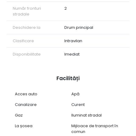
Număr fronturi
2
stradale
Deschidere la
Drum principal
Clasificare
Intravilan
Disponibilitate
Imediat
Facilități
Acces auto
Apă
Canalizare
Curent
Gaz
Iluminat stradal
La șosea
Mijloace de transport în
comun