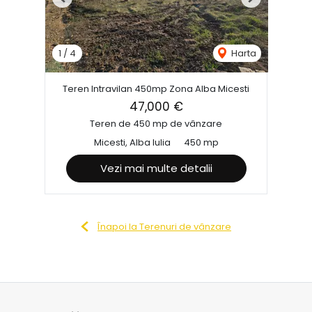
Previous
Next
1
/
4
Harta
Teren Intravilan 450mp Zona Alba Micesti
47,000 €
Teren de 450 mp de vânzare
Micesti, Alba Iulia
450 mp
Vezi mai multe detalii
Înapoi la Terenuri de vânzare