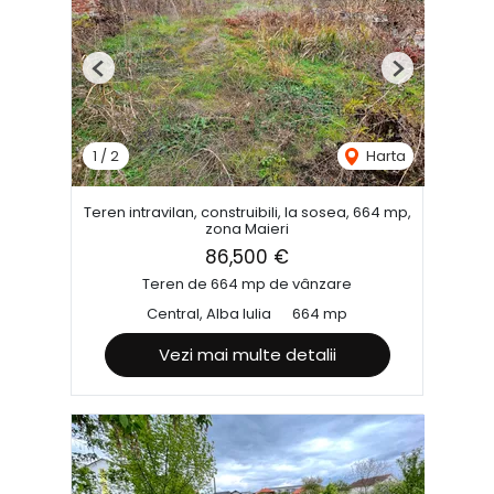
Previous
Next
1
/
2
Harta
Teren intravilan, construibili, la sosea, 664 mp,
zona Maieri
86,500 €
Teren de 664 mp de vânzare
Central, Alba Iulia
664 mp
Vezi mai multe detalii