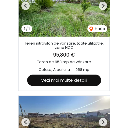
Previous
Next
1
/
1
Harta
Teren intravilan de vanzare, toate utilitatile,
zona HCC
95,800 €
Teren de 958 mp de vânzare
Cetate, Alba Iulia
958 mp
Vezi mai multe detalii
Previous
Next