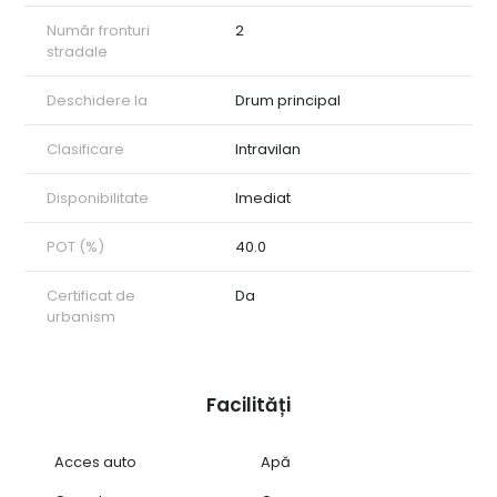
Număr fronturi
2
stradale
Deschidere la
Drum principal
Clasificare
Intravilan
Disponibilitate
Imediat
POT (%)
40.0
Certificat de
Da
urbanism
Facilități
Acces auto
Apă