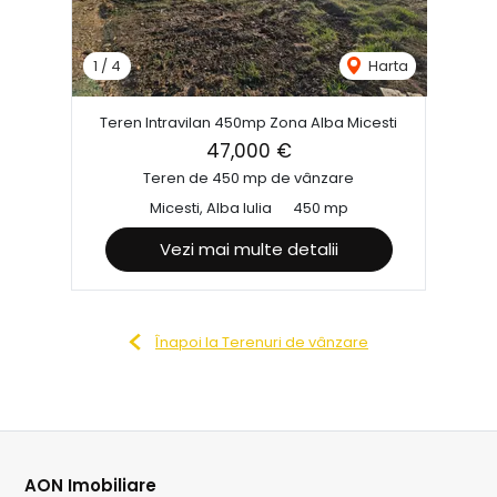
1
/
4
Harta
Teren Intravilan 450mp Zona Alba Micesti
47,000 €
Teren de 450 mp de vânzare
Micesti, Alba Iulia
450 mp
Vezi mai multe detalii
Înapoi la Terenuri de vânzare
AON Imobiliare