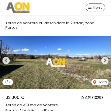
Meniu
Teren de vanzare cu deschidere la 2 strazi, zona
Partos
Previous
Nex
1
/
2
Harta
32,800 €
ID CP1810298
Teren de 410 mp de vânzare
Partos, Alba Iulia
410 mp