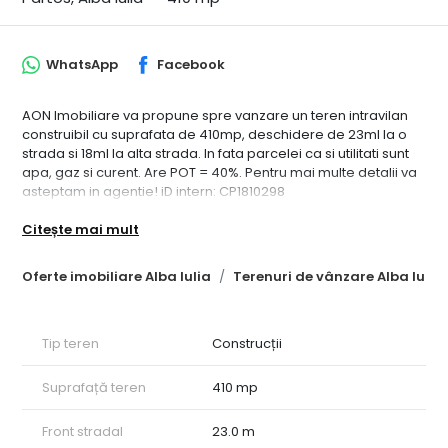
WhatsApp
Facebook
AON Imobiliare va propune spre vanzare un teren intravilan
construibil cu suprafata de 410mp, deschidere de 23ml la o
strada si 18ml la alta strada. In fata parcelei ca si utilitati sunt
apa, gaz si curent. Are POT = 40%. Pentru mai multe detalii va
asteptam in agentie! iD intern: CP1810298
Citește mai mult
Oferte imobiliare Alba Iulia
Terenuri de vânzare Alba Iulia
Tip teren
Construcții
Suprafață teren
410 mp
Front stradal
23.0 m