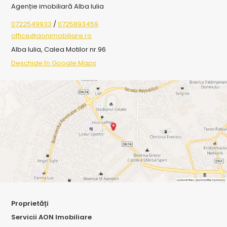
Agenție imobiliară Alba Iulia
0722549933
/
0725893459
office@aonimobiliare.ro
Alba Iulia, Calea Motilor nr.96
Deschide în Google Maps
Proprietăți
Servicii AON Imobiliare