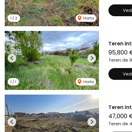
Vezi
1
/
2
Harta
Teren int
95,800 
Teren de 
Previous
Next
Vezi
1
/
1
Harta
Teren In
47,000 
Teren de 
Previous
Next