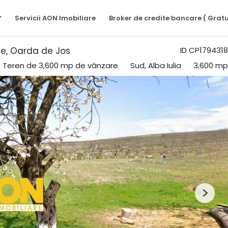
Servicii AON Imobiliare
Broker de credite bancare ( Gratu
ile, Oarda de Jos
ID CP1794318
Teren de 3,600 mp de vânzare
Sud, Alba Iulia
3,600 mp
Next