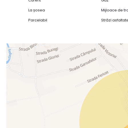
Curent
Gaz
La șosea
Mijloace de t
Parcelabil
Străzi asfaltat