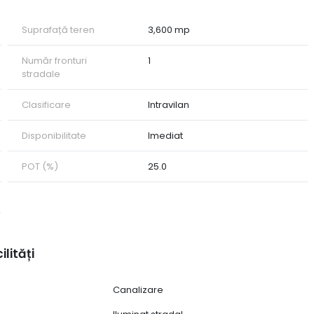
Suprafață teren
3,600 mp
Număr fronturi
1
stradale
Clasificare
Intravilan
Disponibilitate
Imediat
POT (%)
25.0
ilități
Canalizare