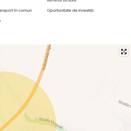
Iluminat stradal
ransport în comun
Oportunitate de investiții
e