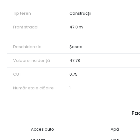
Tip teren
Construcții
Front stradal
47.0 m
Deschidere la
Șosea
Valoare incidență
47.78
CUT
0.75
Număr etaje clădire
1
Fac
Acces auto
Apă