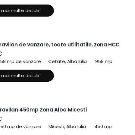
 mai multe detalii
ravilan de vanzare, toate utilitatile, zona HCC
€
958 mp de vânzare
Cetate, Alba Iulia
958 mp
 mai multe detalii
travilan 450mp Zona Alba Micesti
€
450 mp de vânzare
Micesti, Alba Iulia
450 mp