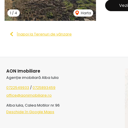
Vezi
1
/
4
Harta
Înapoi la Terenuri de vânzare
AON Imobiliare
Agenție imobiliară Alba Iulia
0722549933
/
0725893459
office@aonimobiliare.ro
Alba Iulia, Calea Motilor nr.96
Deschide în Google Maps