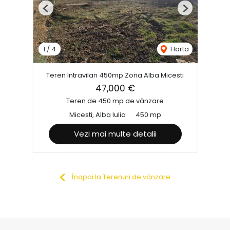
Previous
Next
1
/
4
Harta
Teren Intravilan 450mp Zona Alba Micesti
47,000 €
Teren de 450 mp de vânzare
Micesti, Alba Iulia
450 mp
Vezi mai multe detalii
Înapoi la Terenuri de vânzare