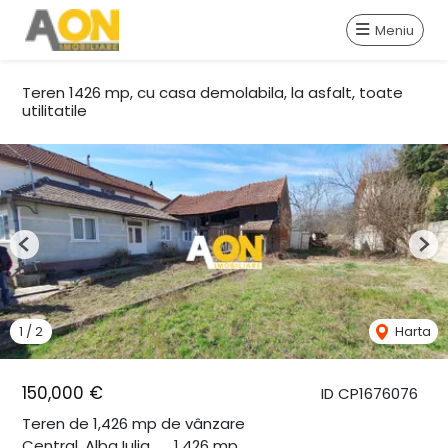
Meniu
Teren 1426 mp, cu casa demolabila, la asfalt, toate
utilitatile
Previous
Nex
1
/
2
Harta
150,000 €
ID CP1676076
Teren de 1,426 mp de vânzare
Central, Alba Iulia
1,426 mp