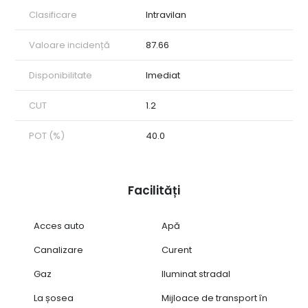
Clasificare
Intravilan
Valoare incidență
87.66
Disponibilitate
Imediat
CUT
1.2
POT (%)
40.0
Facilități
Acces auto
Apă
Canalizare
Curent
Gaz
Iluminat stradal
La șosea
Mijloace de transport în