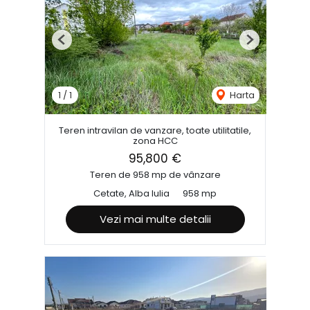
Previous
Next
1
/
1
Harta
Teren intravilan de vanzare, toate utilitatile,
zona HCC
95,800 €
Teren de 958 mp de vânzare
Cetate, Alba Iulia
958 mp
Vezi mai multe detalii