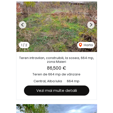
Previous
Next
1
/
2
Harta
Teren intravilan, construibili, la sosea, 664 mp,
zona Maieri
86,500 €
Teren de 664 mp de vânzare
Central, Alba Iulia
664 mp
Vezi mai multe detalii