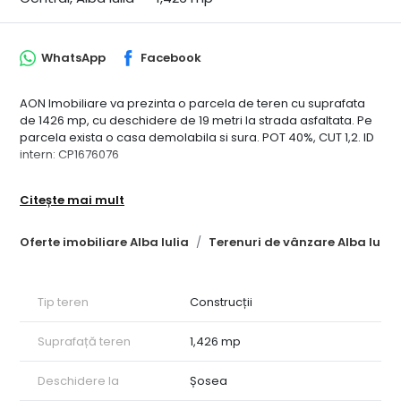
WhatsApp
Facebook
AON Imobiliare va prezinta o parcela de teren cu suprafata
de 1426 mp, cu deschidere de 19 metri la strada asfaltata. Pe
parcela exista o casa demolabila si sura. POT 40%, CUT 1,2. ID
intern: CP1676076
Citește mai mult
Oferte imobiliare Alba Iulia
Terenuri de vânzare Alba Iulia
Tip teren
Construcții
Suprafață teren
1,426 mp
Deschidere la
Șosea