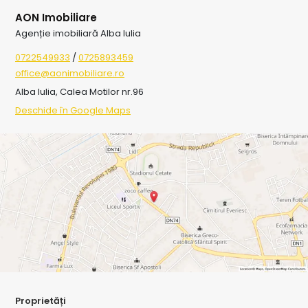
AON Imobiliare
Agenție imobiliară Alba Iulia
0722549933
/
0725893459
office@aonimobiliare.ro
Alba Iulia, Calea Motilor nr.96
Deschide în Google Maps
Proprietăți