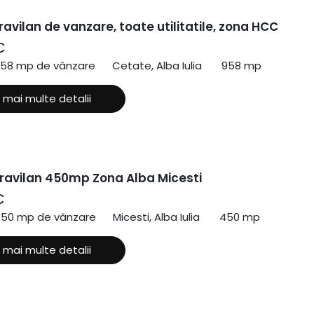
ravilan de vanzare, toate utilitatile, zona HCC
€
958 mp de vânzare
Cetate, Alba Iulia
958 mp
 mai multe detalii
travilan 450mp Zona Alba Micesti
€
450 mp de vânzare
Micesti, Alba Iulia
450 mp
 mai multe detalii