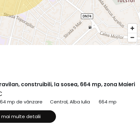
ravilan, construibili, la sosea, 664 mp, zona Maieri
€
664 mp de vânzare
Central, Alba Iulia
664 mp
 mai multe detalii