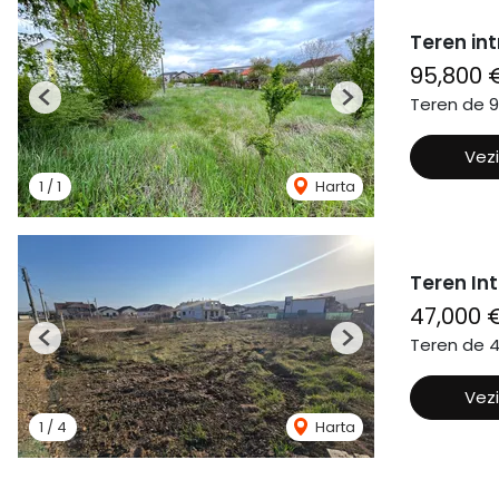
Teren int
95,800 
Teren de 
Previous
Next
Vezi
1
/
1
Harta
Teren In
47,000 
Teren de 
Previous
Next
Vezi
1
/
4
Harta