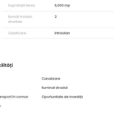
Suprafață teren
6,000 mp
Număr fronturi
2
stradale
Clasificare
Intravilan
ilități
Canalizare
Iluminat stradal
ransport în comun
Oportunitate de investiții
e