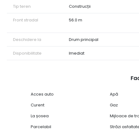
Tip teren
Construcții
Front stradal
56.0 m
Deschidere la
Drum principal
Disponibilitate
Imediat
Fac
Acces auto
Apă
Curent
Gaz
La șosea
Mijloace de t
Parcelabil
Străzi asfaltat