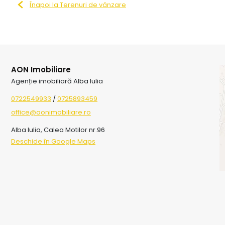
Înapoi la Terenuri de vânzare
AON Imobiliare
Agenție imobiliară Alba Iulia
0722549933
/
0725893459
office@aonimobiliare.ro
Alba Iulia, Calea Motilor nr.96
Deschide în Google Maps