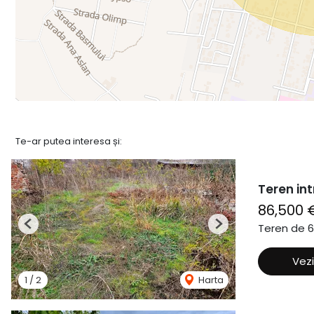
Te-ar putea interesa și:
Teren int
86,500 
Teren de 
Previous
Next
Vezi
1
/
2
Harta