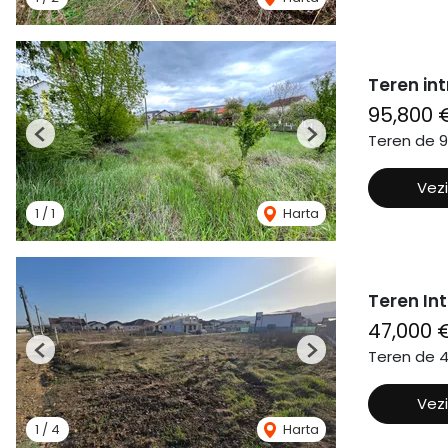
Teren int
95,800 
Teren de 
Previous
Next
Vezi
1
/
1
Harta
Teren In
47,000 
Teren de 
Previous
Next
Vezi
1
/
4
Harta