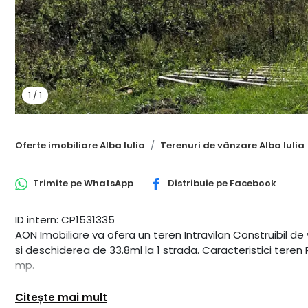
1
/
1
Oferte imobiliare Alba Iulia
Terenuri de vânzare Alba Iulia
Trimite pe
WhatsApp
Distribuie pe
Facebook
ID intern: CP1531335
AON Imobiliare va ofera un teren Intravilan Construibil d
si deschiderea de 33.8ml la 1 strada. Caracteristici te
mp.
Citește mai mult