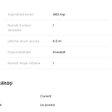
Suprafață teren
483 mp
Număr fronturi
1
stradale
Lățime drum acces
6.0 m
Disponibilitate
Imediat
Număr etaje clădire
1
ilități
Curent
al
La șosea