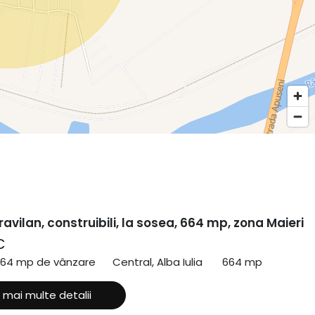
ravilan, construibili, la sosea, 664 mp, zona Maieri
€
664 mp de vânzare
Central, Alba Iulia
664 mp
 mai multe detalii