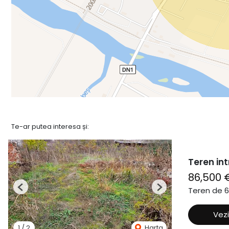
Te-ar putea interesa și:
Teren int
86,500 
Teren de 
Previous
Next
Vezi
1
/
2
Harta