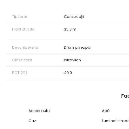
Tip teren
Construcții
Front stradal
33.8 m
Deschidere la
Drum principal
Clasificare
Intravilan
POT (%)
40.0
Fac
Acces auto
Apă
Gaz
Iluminat strad