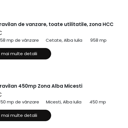
ravilan de vanzare, toate utilitatile, zona HCC
€
958 mp de vânzare
Cetate, Alba Iulia
958 mp
 mai multe detalii
travilan 450mp Zona Alba Micesti
€
450 mp de vânzare
Micesti, Alba Iulia
450 mp
 mai multe detalii