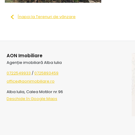
Înapoi la Terenuri de vânzare
AON Imobiliare
Agenție imobiliară Alba Iulia
0722549933
/
0725893459
office@aonimobiliare.ro
Alba Iulia, Calea Motilor nr.96
Deschide în Google Maps