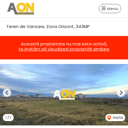
Meniu
Teren de Vanzare, Zona Orizont, 343MP
Această proprietate nu mai este activă,
te invităm să vizualizezi proprietăți similare
Previous
Nex
1
/
1
Harta