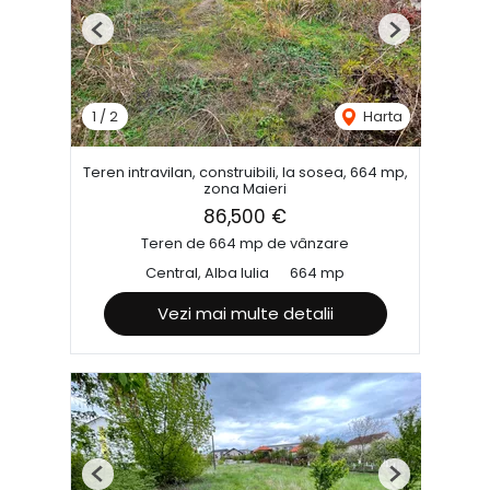
Previous
Next
1
/
2
Harta
Teren intravilan, construibili, la sosea, 664 mp,
zona Maieri
86,500 €
Teren de 664 mp de vânzare
Central, Alba Iulia
664 mp
Vezi mai multe detalii
Previous
Next