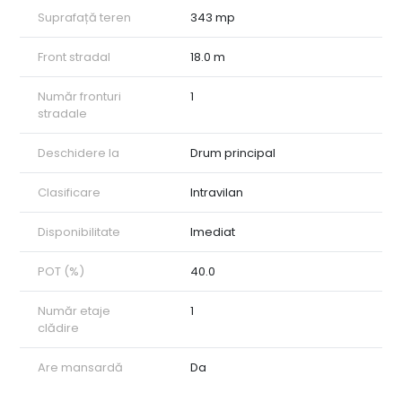
Suprafață teren
343 mp
Front stradal
18.0 m
Număr fronturi
1
stradale
Deschidere la
Drum principal
Clasificare
Intravilan
Disponibilitate
Imediat
POT (%)
40.0
Număr etaje
1
clădire
Are mansardă
Da