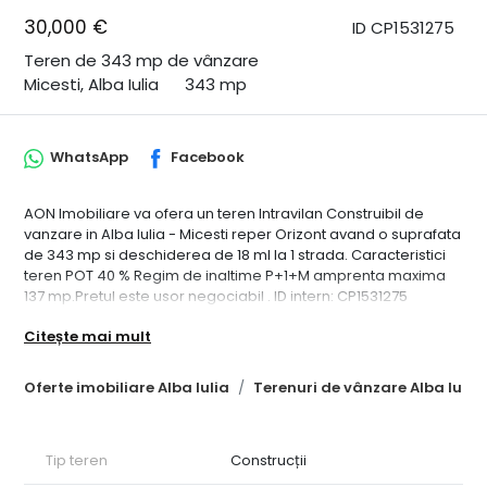
30,000 €
ID CP1531275
Teren de 343 mp de vânzare
Micesti, Alba Iulia
343 mp
WhatsApp
Facebook
AON Imobiliare va ofera un teren Intravilan Construibil de
vanzare in Alba Iulia - Micesti reper Orizont avand o suprafata
de 343 mp si deschiderea de 18 ml la 1 strada. Caracteristici
teren POT 40 % Regim de inaltime P+1+M amprenta maxima
137 mp.Pretul este usor negociabil . ID intern: CP1531275
Citește mai mult
Oferte imobiliare Alba Iulia
Terenuri de vânzare Alba Iulia
Tip teren
Construcții