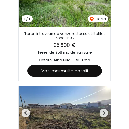
1
/
1
Harta
Teren intravilan de vanzare, toate utilitatile,
zona HCC
95,800 €
Teren de 958 mp de vânzare
Cetate, Alba Iulia
958 mp
Vezi mai multe detalii
Previous
Next