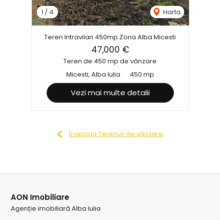
1
/
4
Harta
Teren Intravilan 450mp Zona Alba Micesti
47,000 €
Teren de 450 mp de vânzare
Micesti, Alba Iulia
450 mp
Vezi mai multe detalii
Înapoi la Terenuri de vânzare
AON Imobiliare
Agenție imobiliară Alba Iulia