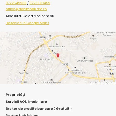
0722549933
/
0725893459
office@aonimobiliare.ro
Alba Iulia, Calea Motilor nr.96
Deschide în Google Maps
Proprietăți
Servicii AON Imobiliare
Broker de credite bancare ( Gratuit )
Despre Noi/Echipa