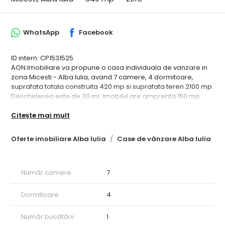
WhatsApp
Facebook
ID intern: CP1531525
AON Imobiliare va propune o casa individuala de vanzare in
zona Micesti - Alba Iulia, avand 7 camere, 4 dormitoare,
suprafata totala construita 420 mp si suprafata teren 2100 mp.
Deschiderea este de 30 ml. Imobilul are amprenta 150 mp.
Are structura din caramida este construita in anul 2015, avand
Citește mai mult
2 bai, 1 bucatarie spatioasa, 2 balcoane si o terasa. Demisolul
si parterul sunt finisate mobilate si utilate, iar mansarda este
la rosu. Dotari : acoperis: tigla terasa; bucatarie: da mobilata
Oferte imobiliare Alba Iulia
Case de vânzare Alba Iulia
utilata; calorifere: nu; ferestre casa: term. pvc; incalzire casa:
incalzire pardoseala panouri solare; izolatii termice: exterior;
mobilat: complet; pereti: faianta lavabil; plansee: beton
Număr camere
7
armat; podele: parchet gresie; structura casa: caramida; tip
curte: individuala. Pretabil locuinta/birou.
Dormitoare
4
Număr bucătării
1