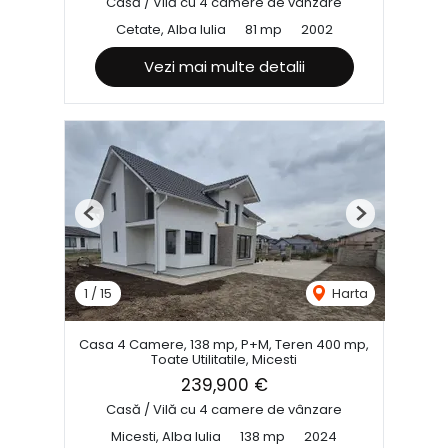
Casă / Vilă cu 4 camere de vânzare
Cetate, Alba Iulia
81 mp
2002
Vezi mai multe detalii
Previous
Next
1
/
15
Harta
Casa 4 Camere, 138 mp, P+M, Teren 400 mp,
Toate Utilitatile, Micesti
239,900 €
Casă / Vilă cu 4 camere de vânzare
Micesti, Alba Iulia
138 mp
2024