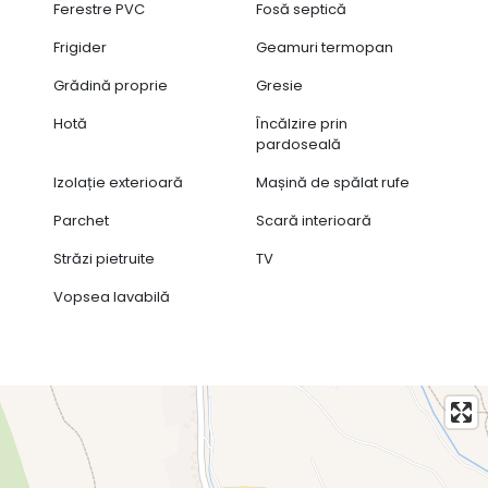
Ferestre PVC
Fosă septică
Frigider
Geamuri termopan
Grădină proprie
Gresie
Hotă
Încălzire prin
pardoseală
Izolație exterioară
Mașină de spălat rufe
Parchet
Scară interioară
Străzi pietruite
TV
Vopsea lavabilă