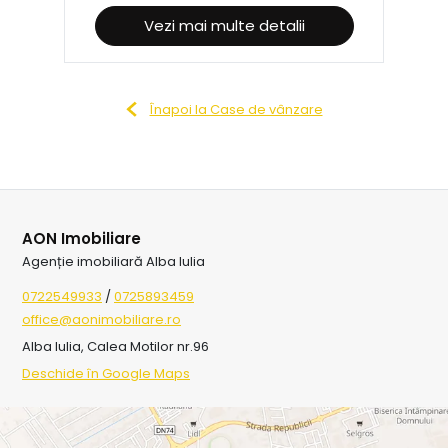
Vezi mai multe detalii
Înapoi la Case de vânzare
AON Imobiliare
Agenție imobiliară Alba Iulia
0722549933
/
0725893459
office@aonimobiliare.ro
Alba Iulia, Calea Motilor nr.96
Deschide în Google Maps