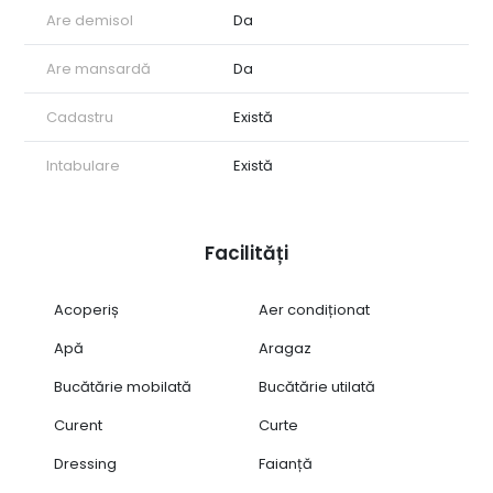
Are demisol
Da
Are mansardă
Da
Cadastru
Există
Intabulare
Există
Facilități
Acoperiș
Aer condiționat
Apă
Aragaz
Bucătărie mobilată
Bucătărie utilată
Curent
Curte
Dressing
Faianță