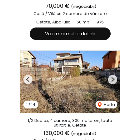
170,000 €
(negociabil)
Casă / Vilă cu 2 camere de vânzare
Cetate, Alba Iulia
60 mp
1975
Vezi mai multe detalii
Previous
Next
1
/
14
Harta
1/2 Duplex, 4 camere, 300 mp teren, toate
utilitatile, Cetate
130,000 €
(negociabil)