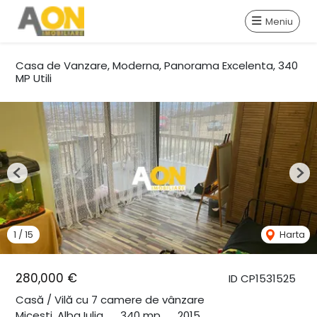
Meniu
Casa de Vanzare, Moderna, Panorama Excelenta, 340
MP Utili
Previous
Nex
1
/
15
Harta
280,000 €
ID CP1531525
Casă / Vilă cu 7 camere de vânzare
Micesti, Alba Iulia
340 mp
2015