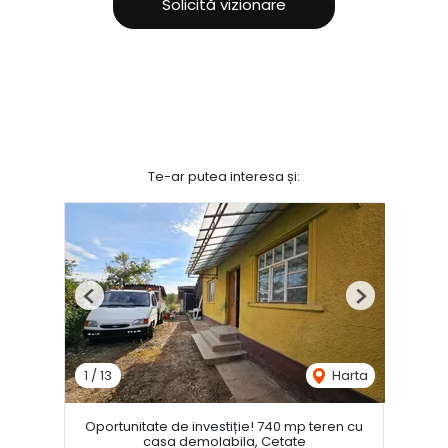
Solicită vizionare
Te-ar putea interesa și:
Previous
Next
1
/
13
Harta
Oportunitate de investiție! 740 mp teren cu
casa demolabila, Cetate