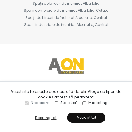
Spații de birouri de închiriat Alba Iulia
Spații comerciale de închiriat Alba Iulia, Cetate
Spații de birouri de închiriat Alba Iulia, Central
Spații industriale de închiriat Alba Iulia, Central
©
2026
Aon Project S.R.L.
Acest site folosește cookies,
află detalii
.
Alege ce tipuri de
cookies dorești să permitem:
Site creat în
Necesare
Statistică
Marketing
Accept tot
Resping tot
Sună acum
Solicită vizionare