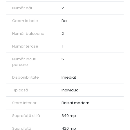
Număr băi
2
Geam la baie
Da
Număr balcoane
2
Număr terase
1
Număr locuri
5
parcare
Disponibilitate
Imediat
Tip casă
Individual
Stare interior
Finisat modern
Suprafață utilă
340 mp
Suprafață
420 mp