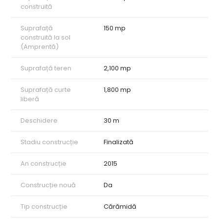
construită
Suprafață
150 mp
construită la sol
(Amprentă)
Suprafață teren
2,100 mp
Suprafață curte
1,800 mp
liberă
Deschidere
30 m
Stadiu construcție
Finalizată
An construcție
2015
Construcție nouă
Da
Tip construcție
Cărămidă