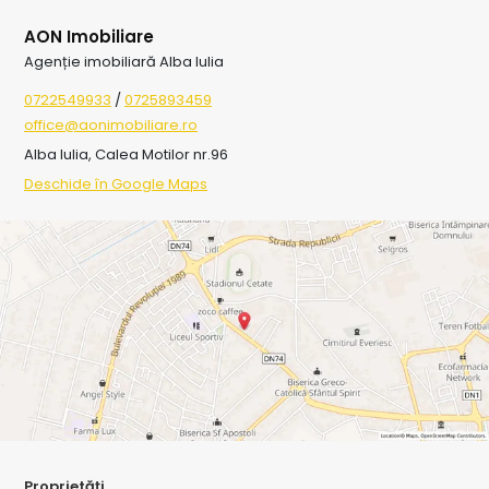
AON Imobiliare
Agenție imobiliară Alba Iulia
0722549933
/
0725893459
office@aonimobiliare.ro
Alba Iulia, Calea Motilor nr.96
Deschide în Google Maps
Proprietăți