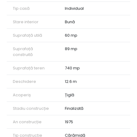
Valoarea reală a proprietății este conferită de terenul foarte
Tip casă
Individual
bine amplasat și de accesul imediat la infrastructura
completă.
Facilități în zonă: Școli, stații de autobuz, supermarketuri și alte
Stare interior
Bună
facilități urbane se află la distanță mică de mers pe jos.
Aceasta este alegerea perfectă pentru cineva care dorește
Suprafață utilă
60 mp
să construiască o locuință nouă într-o zonă de top sau pentru
un dezvoltator în căutare de teren cu potențial maxim.
Suprafață
89 mp
Vă așteptăm la vizionare!
construită
ID intern: CP2761467
Suprafață teren
740 mp
Deschidere
12.6 m
Acoperiș
Țiglă
Stadiu construcție
Finalizată
An construcție
1975
Tip construcție
Cărămidă