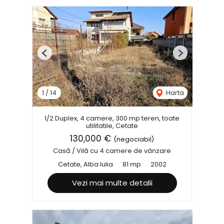
Previous
Next
1
/
14
Harta
1/2 Duplex, 4 camere, 300 mp teren, toate
utilitatile, Cetate
130,000 €
(negociabil)
Casă / Vilă cu 4 camere de vânzare
Cetate, Alba Iulia
81 mp
2002
Vezi mai multe detalii