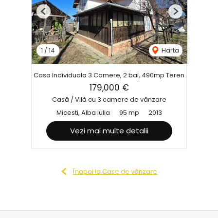
Previous
Next
1
/
14
Harta
Casa Individuala 3 Camere, 2 bai, 490mp Teren
179,000 €
Casă / Vilă cu 3 camere de vânzare
Micesti, Alba Iulia
95 mp
2013
Vezi mai multe detalii
Înapoi la Case de vânzare