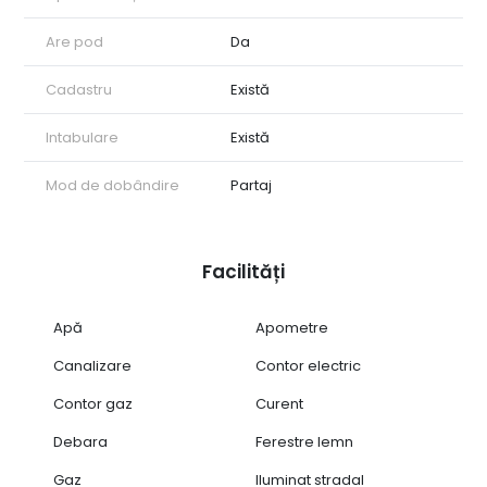
Are pod
Da
Cadastru
Există
Intabulare
Există
Mod de dobândire
Partaj
Facilități
Apă
Apometre
Canalizare
Contor electric
Contor gaz
Curent
Debara
Ferestre lemn
Gaz
Iluminat stradal