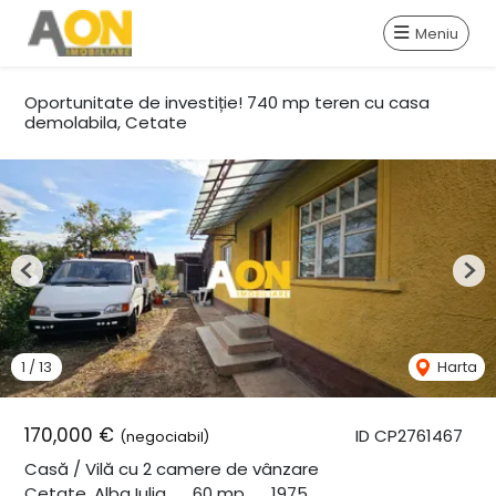
Meniu
Oportunitate de investiție! 740 mp teren cu casa
demolabila, Cetate
Previous
Nex
1
/
13
Harta
170,000 €
ID CP2761467
(negociabil)
Casă / Vilă cu 2 camere de vânzare
Cetate, Alba Iulia
60 mp
1975