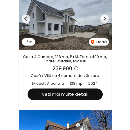
Previous
Next
1
/
15
Harta
Casa 4 Camere, 138 mp, P+M, Teren 400 mp,
Toate Utilitatile, Micesti
239,900 €
Casă / Vilă cu 4 camere de vânzare
Micesti, Alba Iulia
138 mp
2024
Vezi mai multe detalii