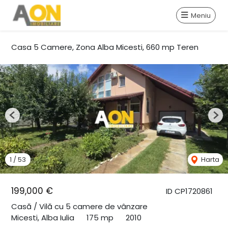
Meniu
Casa 5 Camere, Zona Alba Micesti, 660 mp Teren
Previous
Nex
1
/
53
Harta
199,000 €
ID CP1720861
Casă / Vilă cu 5 camere de vânzare
Micesti, Alba Iulia
175 mp
2010