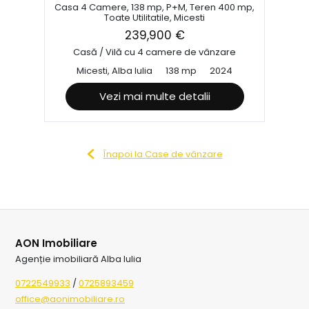
Casa 4 Camere, 138 mp, P+M, Teren 400 mp,
Toate Utilitatile, Micesti
239,900 €
Casă / Vilă cu 4 camere de vânzare
Micesti, Alba Iulia
138 mp
2024
Vezi mai multe detalii
Înapoi la Case de vânzare
AON Imobiliare
Agenție imobiliară Alba Iulia
0722549933
/
0725893459
office@aonimobiliare.ro