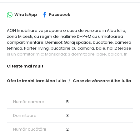
WhatsApp
Facebook
AON Imobiliare va propune o casa de vanzare in Alba Iulia,
zona Micesti, cu regim de inaltime D+P+M cu urmatoarea
compartimentare: Demisol: Garaj spatios, bucatarie, camera
tehnica, Parter: living, bucatarie cu camara, baie, hol 2 terase
si un dormitor mic; Mansarda: 3 dormitoare, baie, balcon. In
curte este amenajat loc de gratar cu foisor acoperit si spatios
Citește mai mult
iar gazonul din curte este irigat cu hidrofor din fantana
naturala. Suprafata totala construita a casei este 209 mp iar
suprafata terenului 657 mp. Deschiderea este de 16 ml.
Oferte imobiliare Alba Iulia
Case de vânzare Alba Iulia
Pretabil locuinta/birou. Pretul este usor discutabil, ID CP1720861
Număr camere
5
Dormitoare
3
Număr bucătării
2