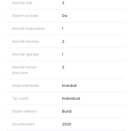
Număr băi
2
Geam la baie
Da
Număr balcoane
1
Număr terase
2
Număr garaje
1
Număr locuri
2
parcare
Disponibilitate
Imediat
Tip casă
Individual
Stare interior
Bună
Anul finisării
2020