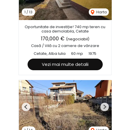
1
/
13
Harta
Oportunitate de investiție! 740 mp teren cu
casa demolabila, Cetate
170,000 €
(negociabil)
Casă / Vilă cu 2 camere de vânzare
Cetate, Alba Iulia
60 mp
1975
Vezi mai multe detalii
Previous
Next