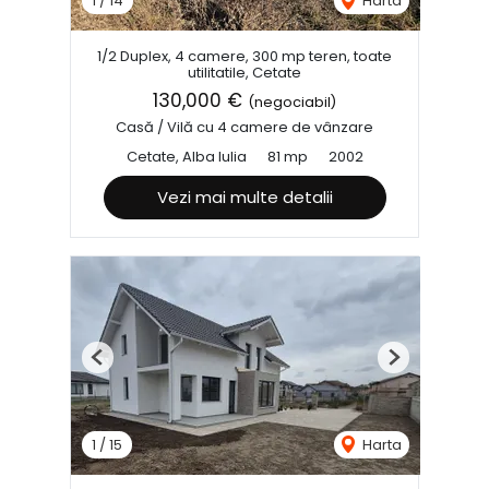
1
/
14
Harta
1/2 Duplex, 4 camere, 300 mp teren, toate
utilitatile, Cetate
130,000 €
(negociabil)
Casă / Vilă cu 4 camere de vânzare
Cetate, Alba Iulia
81 mp
2002
Vezi mai multe detalii
Previous
Next
1
/
15
Harta