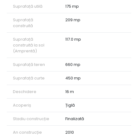
Suprafață utilă
175 mp
Suprafață
209 mp
construită
Suprafață
117.0 mp
construită la sol
(Amprentă)
Suprafață teren
660 mp
Suprafață curte
450 mp
Deschidere
16 m
Acoperiș
Țiglă
Stadiu construcție
Finalizată
An construcție
2010