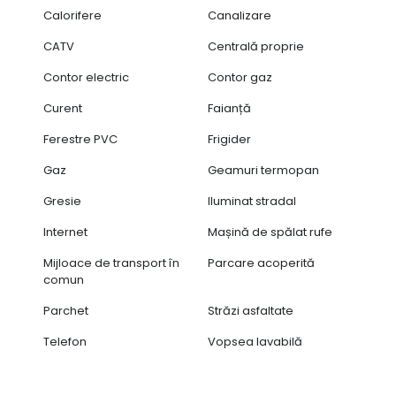
Calorifere
Canalizare
CATV
Centrală proprie
Contor electric
Contor gaz
Curent
Faianță
Ferestre PVC
Frigider
Gaz
Geamuri termopan
Gresie
Iluminat stradal
Internet
Mașină de spălat rufe
Mijloace de transport în
Parcare acoperită
comun
Parchet
Străzi asfaltate
Telefon
Vopsea lavabilă