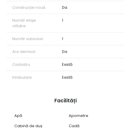
Construcție nouă
Da
Număr etaje
1
clădire
Număr subsoluri
1
Are demisol
Da
Cadastru
Există
Intabulare
Există
Facilități
Apă
Apometre
Cabină de duș
Cadă