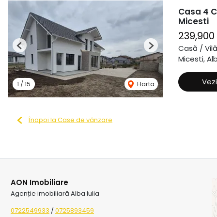
Casa 4 C
Micesti
239,900
Casă / Vil
Previous
Next
Micesti, Alb
Vezi
1
/
15
Harta
Înapoi la Case de vânzare
AON Imobiliare
Agenție imobiliară Alba Iulia
0722549933
/
0725893459