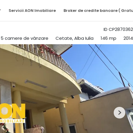
Servicii AON Imobiliare
Broker de credite bancare ( Gratu
ID CP2870362
u 5 camere de vânzare
Cetate, Alba Iulia
146 mp
2014
Next