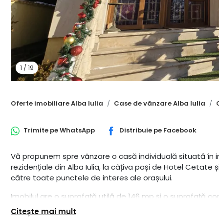
1
/
19
Oferte imobiliare Alba Iulia
Case de vânzare Alba Iulia
Trimite pe
WhatsApp
Distribuie pe
Facebook
Vă propunem spre vânzare o casă individuală situată în i
rezidențiale din Alba Iulia, la câțiva pași de Hotel Cetate
către toate punctele de interes ale orașului.
Imobilul are o suprafață utilă de 146 mp și o suprafață co
compartimentat eficient pe 4 niveluri, oferind spațiu, conf
Citește mai mult