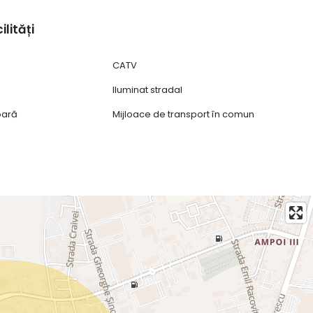
ilități
CATV
Iluminat stradal
ioară
Mijloace de transport în comun