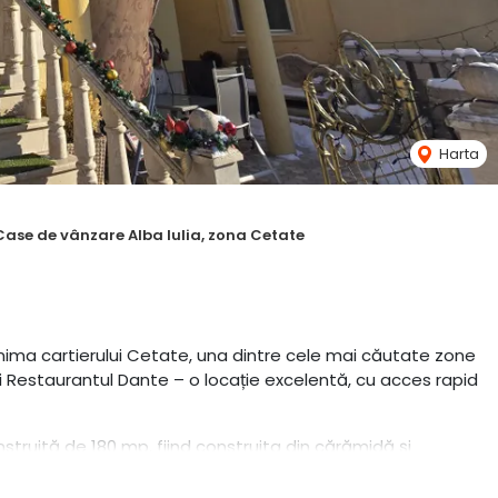
Harta
Case de vânzare Alba Iulia, zona Cetate
nima cartierului Cetate, una dintre cele mai căutate zone
 și Restaurantul Dante – o locație excelentă, cu acces rapid
nstruită de 180 mp, fiind construita din cărămidă și
ort și funcționalitate: