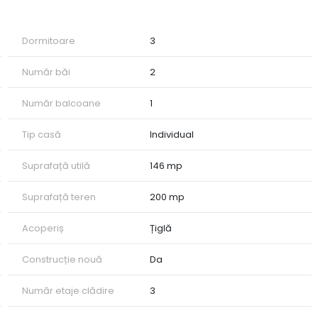
 beneficiază de încălzire prin pardoseală
Dormitoare
3
Număr băi
2
onă de relaxare sau hobby
Număr balcoane
1
 celelalte niveluri prin calorifere, asigurând un confort termic
Tip casă
Individual
rezentare, fiind gata pentru mutare imediată. Este
Suprafață utilă
146 mp
ile (apă, gaz, curent, canalizare).
Suprafață teren
200 mp
Acoperiș
Țiglă
Construcție nouă
Da
Număr etaje clădire
3