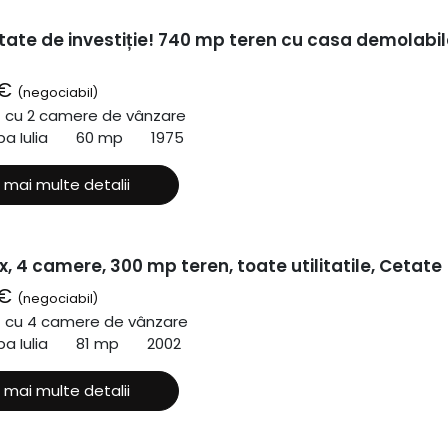
tate de investiție! 740 mp teren cu casa demolabil
 €
(negociabil)
ă cu 2 camere de vânzare
a Iulia
60 mp
1975
 mai multe detalii
x, 4 camere, 300 mp teren, toate utilitatile, Cetate
 €
(negociabil)
ă cu 4 camere de vânzare
a Iulia
81 mp
2002
 mai multe detalii