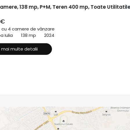
amere, 138 mp, P+M, Teren 400 mp, Toate Utilitatile
 €
ă cu 4 camere de vânzare
a Iulia
138 mp
2024
 mai multe detalii