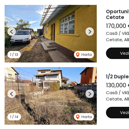
Oportuni
Cetate
170,000
Casă / Vil
Previous
Next
Cetate, Alb
Vezi
1
/
13
Harta
1/2 Duple
130,000
Casă / Vil
Previous
Next
Cetate, Alb
Vezi
1
/
14
Harta