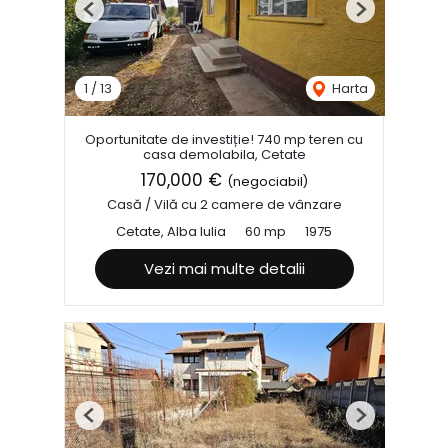
Previous
Next
1
/
13
Harta
Oportunitate de investiție! 740 mp teren cu
casa demolabila, Cetate
170,000 €
(negociabil)
Casă / Vilă cu 2 camere de vânzare
Cetate, Alba Iulia
60 mp
1975
Vezi mai multe detalii
Previous
Next