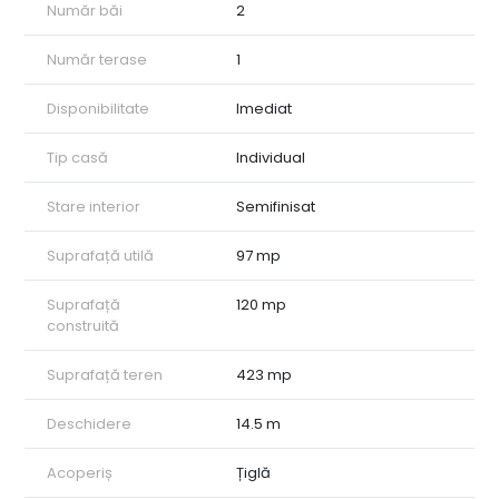
Beneficiază de toate utilitățile și este eligibil pentru achiziție
Număr băi
2
prin credit bancar.
Număr terase
1
📍 Zonă liniștită, ideală pentru locuit
🏡 Perfectă pentru o familie
Disponibilitate
Imediat
Pentru mai multe detalii sau programarea unei vizionări, nu
ezitați să ne contactați!
Tip casă
Individual
Stare interior
Semifinisat
Suprafață utilă
97 mp
Suprafață
120 mp
construită
Suprafață teren
423 mp
Deschidere
14.5 m
Acoperiș
Țiglă