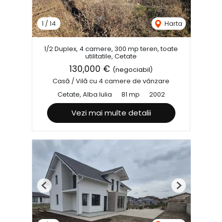
1
/
14
Harta
1/2 Duplex, 4 camere, 300 mp teren, toate
utilitatile, Cetate
130,000 €
(negociabil)
Casă / Vilă cu 4 camere de vânzare
Cetate, Alba Iulia
81 mp
2002
Vezi mai multe detalii
Previous
Next