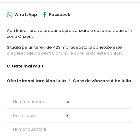
WhatsApp
Facebook
Aon Imobiliare vă propune spre vânzare o casă individuală în
zona Orizont
Situată pe un teren de 423 mp, această proprietate este
alegerea ideală pentru o familie care își dorește confort,
spațiu și liniște.
Citește mai mult
Casa este compartimentată eficient și cuprinde:
Oferte imobiliare Alba Iulia
Case de vânzare Alba Iulia
3 dormitoare luminoase
living spațios cu bucătărie open-space
Număr camere
4
2 băi
terasă perfectă pentru relaxare
Dormitoare
3
Imobilul se predă la stadiul de semifinisat, oferindu-vă
Număr bucătării
1
libertatea de a-l amenaja exact după propriul gust.