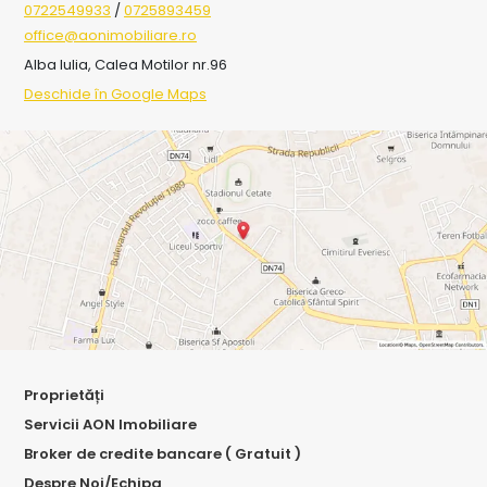
0722549933
/
0725893459
office@aonimobiliare.ro
Alba Iulia, Calea Motilor nr.96
Deschide în Google Maps
Proprietăți
Servicii AON Imobiliare
Broker de credite bancare ( Gratuit )
Despre Noi/Echipa