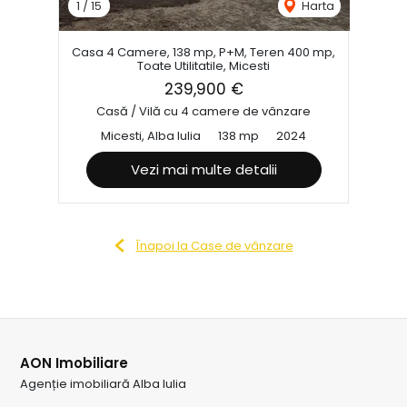
1
/
15
Harta
Casa 4 Camere, 138 mp, P+M, Teren 400 mp,
Toate Utilitatile, Micesti
239,900 €
Casă / Vilă cu 4 camere de vânzare
Micesti, Alba Iulia
138 mp
2024
Vezi mai multe detalii
Înapoi la Case de vânzare
AON Imobiliare
Agenție imobiliară Alba Iulia