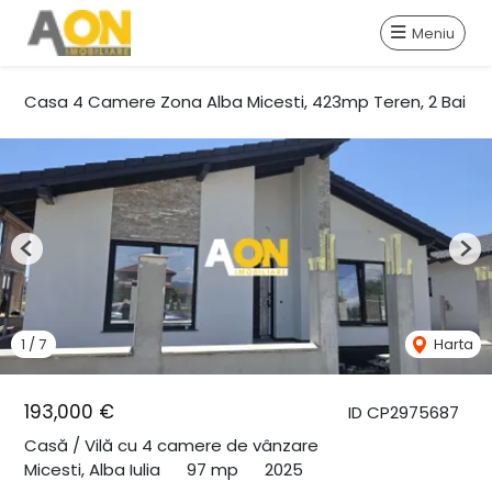
Meniu
Casa 4 Camere Zona Alba Micesti, 423mp Teren, 2 Bai
Previous
Nex
1
/
7
Harta
193,000 €
ID CP2975687
Casă / Vilă cu 4 camere de vânzare
Micesti, Alba Iulia
97 mp
2025