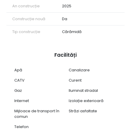
An construcție
2025
Construcție nouă
Da
Tip construcție
Cărămidă
Facilități
Apă
Canalizare
CATV
Curent
Gaz
Iluminat stradal
Internet
Izolație exterioară
Mijloace de transport în
Străzi asfaltate
comun
Telefon