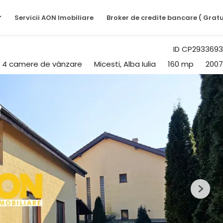
Servicii AON Imobiliare
Broker de credite bancare ( Gratu
ID CP2933693
u 4 camere de vânzare
Micesti, Alba Iulia
160 mp
2007
Next