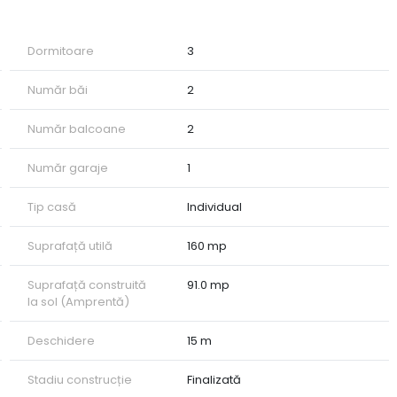
 o bucătărie separată, baie și o terasă perfectă pentru
, o baie și 2 balcoane ce oferă o priveliște plăcută asupra
Dormitoare
3
terior, dotată cu geamuri termopan și centrală termică pe gaz
Număr băi
2
a se vinde complet mobilată și utilată, fiind gata pentru
Număr balcoane
2
terenului fiind amenajat pentru a oferi intimitate și spațiu
Număr garaje
1
ntă într-o zonă liniștită și căutată a orașului.
Tip casă
Individual
Suprafață utilă
160 mp
Suprafață construită
91.0 mp
la sol (Amprentă)
Deschidere
15 m
Stadiu construcție
Finalizată