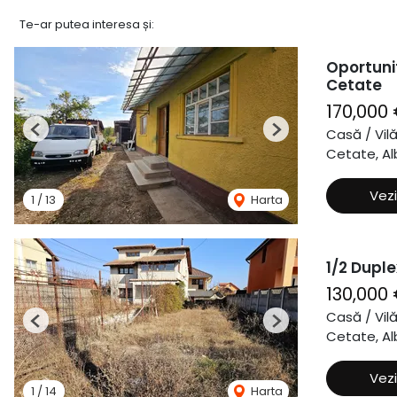
Te-ar putea interesa și:
Oportuni
Cetate
170,000
Casă / Vil
Previous
Next
Cetate, Alb
Vezi
1
/
13
Harta
1/2 Duple
130,000
Casă / Vil
Previous
Next
Cetate, Alb
Vezi
1
/
14
Harta