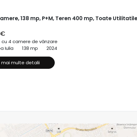
amere, 138 mp, P+M, Teren 400 mp, Toate Utilitatile
 €
ă cu 4 camere de vânzare
a Iulia
138 mp
2024
 mai multe detalii