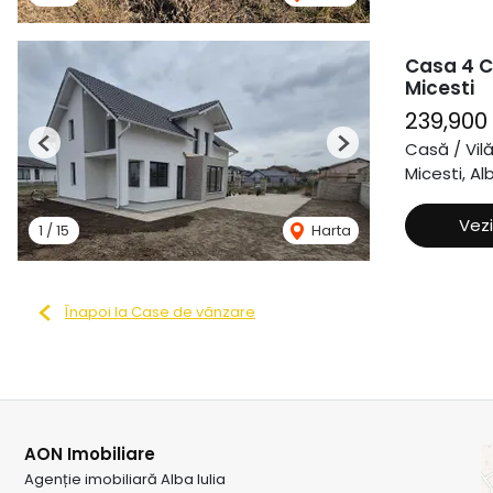
Casa 4 C
Micesti
239,900
Casă / Vil
Previous
Next
Micesti, Alb
Vezi
1
/
15
Harta
Înapoi la Case de vânzare
AON Imobiliare
Agenție imobiliară Alba Iulia