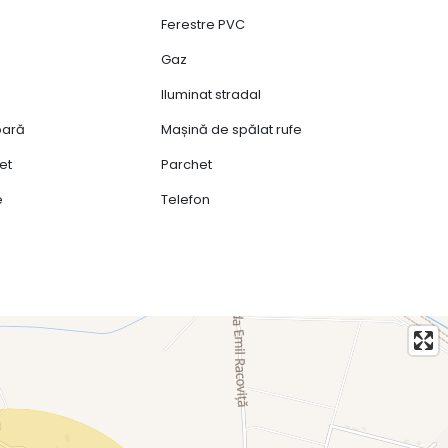
Ferestre PVC
Gaz
Iluminat stradal
ioară
Mașină de spălat rufe
et
Parchet
e
Telefon