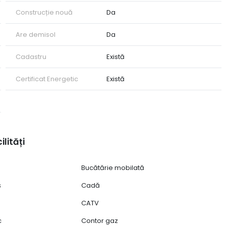
Construcție nouă
Da
Are demisol
Da
Cadastru
Există
Certificat Energetic
Există
ilități
Bucătărie mobilată
ș
Cadă
CATV
c
Contor gaz