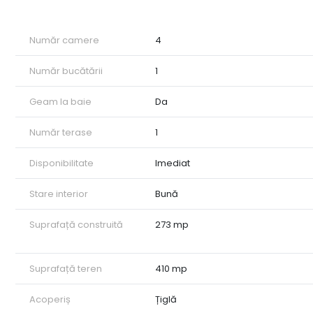
• Parter: Zona de zi cuprinde un living dotat cu șemineu,
momentele de relaxare.
• Mansardă: Zona de noapte este formată din 3 dormitoare
Număr camere
4
zonei.
Dotări și finisaje: Proprietatea este izolată termic la ex
Număr bucătării
1
cu calorifere, asigurând un consum optim de energie. Cas
mutare imediată.
Geam la baie
Da
Detalii teren: Casa are o amprentă la sol de 91 mp, restul 
de recreere în aer liber.
Număr terase
1
Această casă cu 4 camere reprezintă o oportunitate excele
ID intern: CP2933693
Disponibilitate
Imediat
Stare interior
Bună
Suprafață construită
273 mp
Suprafață teren
410 mp
Acoperiș
Țiglă