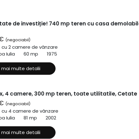
tate de investiție! 740 mp teren cu casa demolabil
 €
(negociabil)
ă cu 2 camere de vânzare
a Iulia
60 mp
1975
 mai multe detalii
x, 4 camere, 300 mp teren, toate utilitatile, Cetate
 €
(negociabil)
ă cu 4 camere de vânzare
a Iulia
81 mp
2002
 mai multe detalii