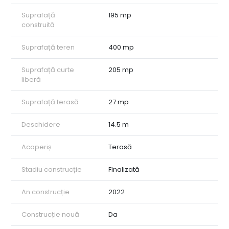
Suprafață
195 mp
construită
Suprafață teren
400 mp
Suprafață curte
205 mp
liberă
Suprafață terasă
27 mp
Deschidere
14.5 m
Acoperiș
Terasă
Stadiu construcție
Finalizată
An construcție
2022
Construcție nouă
Da