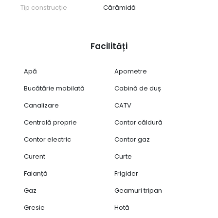
Tip construcție
Cărămidă
Facilități
Apă
Apometre
Bucătărie mobilată
Cabină de duș
Canalizare
CATV
Centrală proprie
Contor căldură
Contor electric
Contor gaz
Curent
Curte
Faianță
Frigider
Gaz
Geamuri tripan
Gresie
Hotă