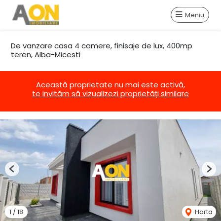
Meniu
De vanzare casa 4 camere, finisaje de lux, 400mp
teren, Alba-Micesti
Această proprietate nu mai este activă,
te invităm să vizualizezi proprietăți similare
Previous
Nex
1
/
18
Harta