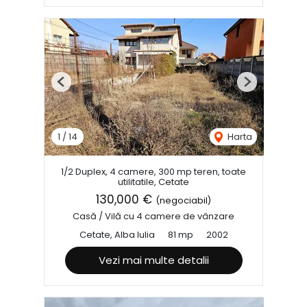
Previous
Next
1
/
14
Harta
1/2 Duplex, 4 camere, 300 mp teren, toate
utilitatile, Cetate
130,000 €
(negociabil)
Casă / Vilă cu 4 camere de vânzare
Cetate, Alba Iulia
81 mp
2002
Vezi mai multe detalii