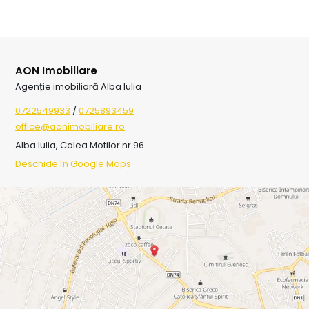
AON Imobiliare
Agenție imobiliară Alba Iulia
0722549933
/
0725893459
office@aonimobiliare.ro
Alba Iulia, Calea Motilor nr.96
Deschide în Google Maps