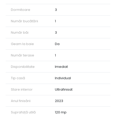
Dormitoare
3
Număr bucătării
1
Număr băi
3
Geam la baie
Da
Număr terase
1
Disponibilitate
Imediat
Tip casă
Individual
Stare interior
Ultrafinisat
Anul finisării
2023
Suprafață utilă
120 mp