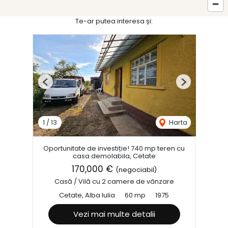
Te-ar putea interesa și:
Previous
Next
1
/
13
Harta
Oportunitate de investiție! 740 mp teren cu
casa demolabila, Cetate
170,000 €
(negociabil)
Casă / Vilă cu 2 camere de vânzare
Cetate, Alba Iulia
60 mp
1975
Vezi mai multe detalii