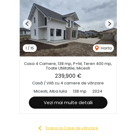
Previous
Next
1
/
15
Harta
Casa 4 Camere, 138 mp, P+M, Teren 400 mp,
Toate Utilitatile, Micesti
239,900 €
Casă / Vilă cu 4 camere de vânzare
Micesti, Alba Iulia
138 mp
2024
Vezi mai multe detalii
Înapoi la Case de vânzare