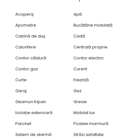
Acoperiș
Apă
Apometre
Bucătărie mobilată
Cabină de duș
Cadă
Calorifere
Centrală proprie
Contor căldură
Contor electric
Contor gaz
Curent
Curte
Faianță
Garaj
Gaz
Geamuri tripan
Gresie
Izolație exterioară
Mobilat lux
Parchet
Podele marmură
Sistem de alarmă
Străzi asfaltate