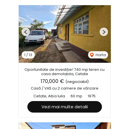
Previous
Next
1
/
13
Harta
Oportunitate de investiție! 740 mp teren cu
casa demolabila, Cetate
170,000 €
(negociabil)
Casă / Vilă cu 2 camere de vânzare
Cetate, Alba Iulia
60 mp
1975
Vezi mai multe detalii