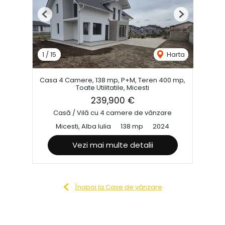
Previous
Next
1
/
15
Harta
Casa 4 Camere, 138 mp, P+M, Teren 400 mp,
Toate Utilitatile, Micesti
239,900 €
Casă / Vilă cu 4 camere de vânzare
Micesti, Alba Iulia
138 mp
2024
Vezi mai multe detalii
Înapoi la Case de vânzare