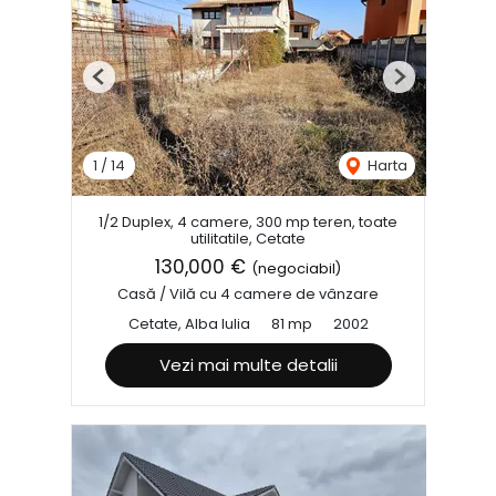
Previous
Next
1
/
14
Harta
1/2 Duplex, 4 camere, 300 mp teren, toate
utilitatile, Cetate
130,000 €
(negociabil)
Casă / Vilă cu 4 camere de vânzare
Cetate, Alba Iulia
81 mp
2002
Vezi mai multe detalii