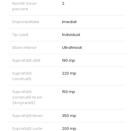
Număr locuri
2
parcare
Disponibilitate
Imediat
Tip casă
Individual
Stare interior
Ultrafinisat
Suprafață utilă
190 mp
Suprafață
220 mp
construită
Suprafață
150 mp
construită la sol
(Amprentă)
Suprafață teren
350 mp
Suprafață curte
200 mp