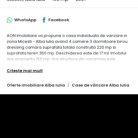
WhatsApp
Facebook
AON Imobiliare va propune o casa individuala de vanzare in
zona Micesti - Alba Iulia avand 4 camere 3 dormitoare birou
dressing camara suprafata totala construita 220 mp si
suprafata teren 350 mp. Deschiderea este de 17 ml. Imobilul
are amprenta 150 mp. Are structura din caramida este
construita in anul 2007 constructie din caramida porotherm
Citește mai mult
avand 3 bai 1 bucatarii si 1 balcoane. Dotari : acoperis: tigla;
bucatarie: da mobilata; calorifere: da; ferestre casa: term.
pvc; incalzire casa: centrala termica; izolatii termice: exterior;
Oferte imobiliare Alba Iulia
Case de vânzare Alba Iulia
mobilat: complet lux; pereti: faianta lavabil tapet; podele:
parchet gresie marmura granit; structura casa: caramida; tip
curte: individuala. Pretabil rezidential. Pretul este usor
discutabil proprietarul accepta credit. ID intern: CP1533350.