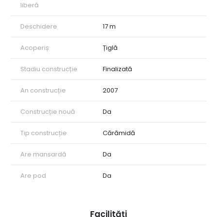
liberă
Deschidere
17 m
Acoperiș
Țiglă
Stadiu construcție
Finalizată
An construcție
2007
Construcție nouă
Da
Tip construcție
Cărămidă
Are mansardă
Da
Are pod
Da
Facilități