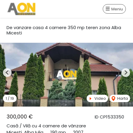
Meniu
De vanzare casa 4 camere 350 mp teren zona Alba
Micesti
Previous
Nex
1
/
19
Video
Harta
300,000 €
ID CP1533350
Casă / Vilă cu 4 camere de vânzare
Micesti, Alba Iulia
190 mp
2007