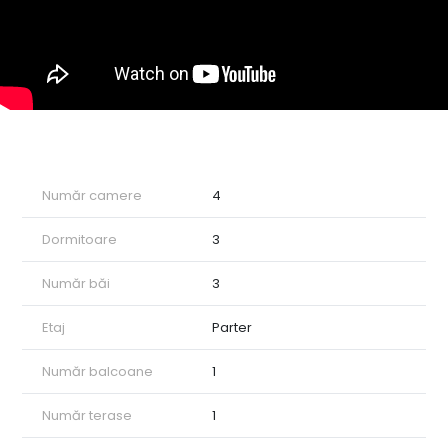
Număr camere
4
Dormitoare
3
Număr băi
3
Etaj
Parter
Număr balcoane
1
Număr terase
1