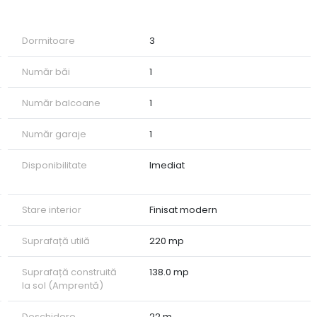
Dormitoare
3
Număr băi
1
Număr balcoane
1
Număr garaje
1
Disponibilitate
Imediat
Stare interior
Finisat modern
Suprafață utilă
220 mp
Suprafață construită
138.0 mp
la sol (Amprentă)
Deschidere
22 m