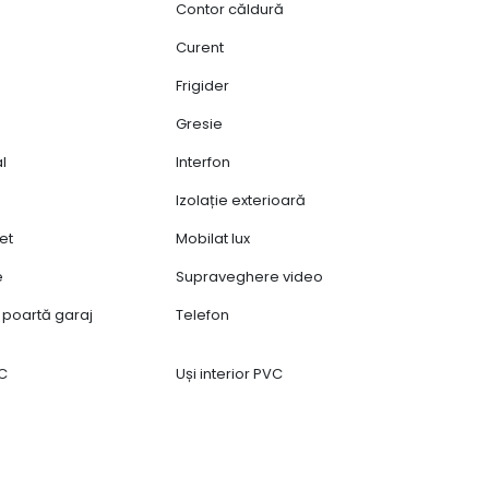
Contor căldură
Curent
Frigider
Gresie
al
Interfon
Izolație exterioară
et
Mobilat lux
e
Supraveghere video
poartă garaj
Telefon
VC
Uși interior PVC