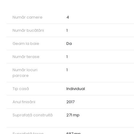
Număr camere
4
Număr bucătării
1
Geam la baie
Da
Număr terase
1
Număr locuri
1
parcare
Tip casă
Individual
Anul finisării
2017
Suprafață construită
271 mp
Suprafață teren
687 mp