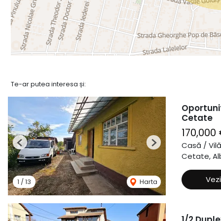
Te-ar putea interesa și:
Oportuni
Cetate
170,000
Casă / Vil
Previous
Next
Cetate, Alb
Vezi
1
/
13
Harta
1/2 Duple