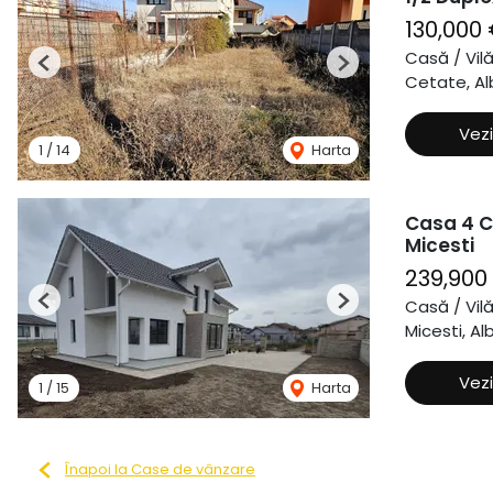
130,000
Casă / Vil
Previous
Next
Cetate, Alb
Vezi
1
/
14
Harta
Casa 4 C
Micesti
239,900
Casă / Vil
Previous
Next
Micesti, Alb
Vezi
1
/
15
Harta
Înapoi la Case de vânzare