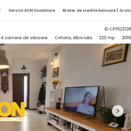
Servicii AON Imobiliare
Broker de credite bancare ( Gratu
ID CP1622128
u 4 camere de vânzare
Cetate, Alba Iulia
220 mp
2018
Next