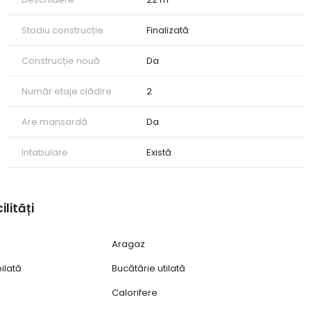
Stadiu construcție
Finalizată
Construcție nouă
Da
Număr etaje clădire
2
Are mansardă
Da
Intabulare
Există
ilități
Aragaz
ilată
Bucătărie utilată
Calorifere