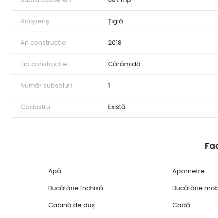
Acoperiș
Țiglă
An construcție
2018
Tip construcție
Cărămidă
Număr subsoluri
1
Cadastru
Există
Fac
Apă
Apometre
Bucătărie închisă
Bucătărie mob
Cabină de duș
Cadă