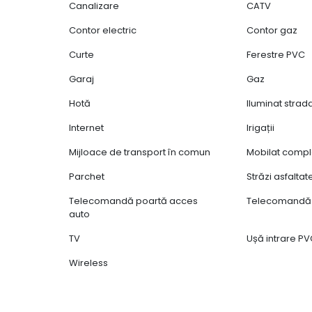
Canalizare
CATV
Contor electric
Contor gaz
Curte
Ferestre PVC
Garaj
Gaz
Hotă
Iluminat strad
Internet
Irigații
Mijloace de transport în comun
Mobilat compl
Parchet
Străzi asfaltat
Telecomandă poartă acces
Telecomandă 
auto
TV
Ușă intrare P
Wireless