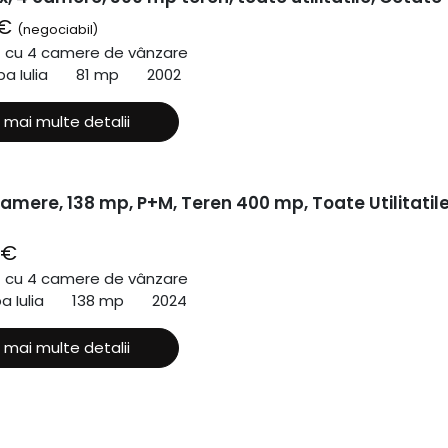
 €
(negociabil)
ă cu 4 camere de vânzare
a Iulia
81 mp
2002
 mai multe detalii
amere, 138 mp, P+M, Teren 400 mp, Toate Utilitatile
 €
ă cu 4 camere de vânzare
a Iulia
138 mp
2024
 mai multe detalii