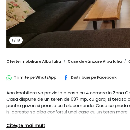
1
/
18
Oferte imobiliare Alba Iulia
Case de vânzare Alba Iulia
Trimite pe
WhatsApp
Distribuie pe
Facebook
Aon Imobiliare va prezinta o casa cu 4 camere in Zona Cet
Casa dispune de un teren de 687 mp, cu garaj si terasa a
pentru gazon si poarta cu telecomanda. Casa se preda co
isi doreste sa aiba confortul unei case cu un teren mare, 
jos de scoli, gradinite si magazine alimentare.
Merita vazuta ! CP1622128
Citește mai mult