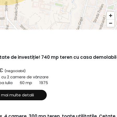
tate de investiție! 740 mp teren cu casa demolabil
 €
(negociabil)
ă cu 2 camere de vânzare
a Iulia
60 mp
1975
 mai multe detalii
x, 4 camere, 300 mp teren, toate utilitatile, Cetate