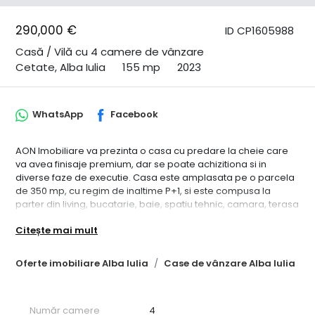
290,000 €
ID CP1605988
Casă / Vilă cu 4 camere de vânzare
Cetate, Alba Iulia
155 mp
2023
WhatsApp
Facebook
AON Imobiliare va prezinta o casa cu predare la cheie care
va avea finisaje premium, dar se poate achizitiona si in
diverse faze de executie. Casa este amplasata pe o parcela
de 350 mp, cu regim de inaltime P+1, si este compusa la
parter din living, bucatarie, baie, spatiu tehnic, camara, terasa
acoperita, iar la etaj sunt 3 dormitoare, dressing, baie.
Citește mai mult
Suprafata utila a casei este de 155 mp iar suprafata totala
este de 203 mp. Casa se preda cu sistem de incalzire in
pardoseala, aer conditionat, usi din lemn masiv, toate
Oferte imobiliare Alba Iulia
Case de vânzare Alba Iulia
utilitatile conectate ( apa, canalizare, gaz, curent ). ID intern
CP1605988
Număr camere
4