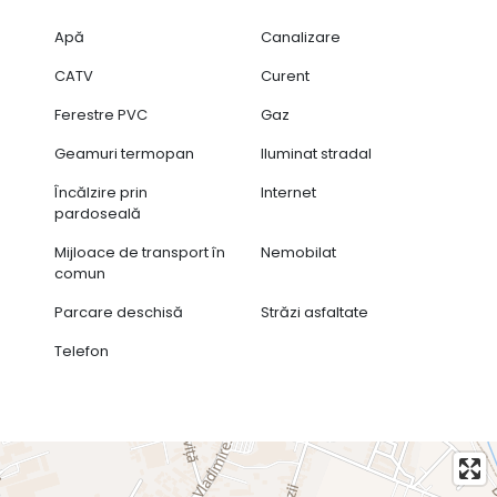
Apă
Canalizare
CATV
Curent
Ferestre PVC
Gaz
Geamuri termopan
Iluminat stradal
Încălzire prin
Internet
pardoseală
Mijloace de transport în
Nemobilat
comun
Parcare deschisă
Străzi asfaltate
Telefon