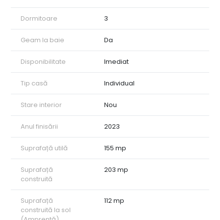
Dormitoare
3
Geam la baie
Da
Disponibilitate
Imediat
Tip casă
Individual
Stare interior
Nou
Anul finisării
2023
Suprafață utilă
155 mp
Suprafață
203 mp
construită
Suprafață
112 mp
construită la sol
(Amprentă)