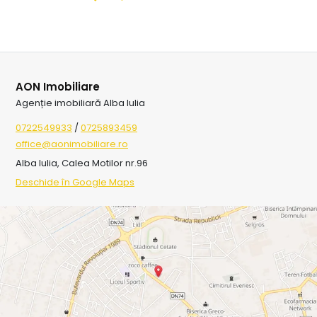
AON Imobiliare
Agenție imobiliară Alba Iulia
0722549933
/
0725893459
office@aonimobiliare.ro
Alba Iulia, Calea Motilor nr.96
Deschide în Google Maps