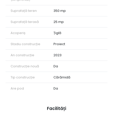
Suprafață teren
350 mp
Suprafață terasă
25 mp
Acoperiș
Țiglă
Stadiu construcție
Proiect
An construcție
2023
Construcție nouă
Da
Tip construcție
Cărămidă
Are pod
Da
Facilități