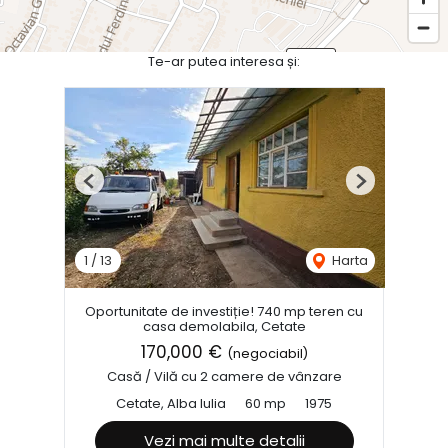
Te-ar putea interesa și:
Previous
Next
1
/
13
Harta
Oportunitate de investiție! 740 mp teren cu
casa demolabila, Cetate
170,000 €
(negociabil)
Casă / Vilă cu 2 camere de vânzare
Cetate, Alba Iulia
60 mp
1975
Vezi mai multe detalii