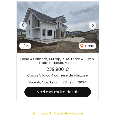
Previous
Next
1
/
15
Harta
Casa 4 Camere, 138 mp, P+M, Teren 400 mp,
Toate Utilitatile, Micesti
239,900 €
Casă / Vilă cu 4 camere de vânzare
Micesti, Alba Iulia
138 mp
2024
Vezi mai multe detalii
Înapoi la Case de vânzare