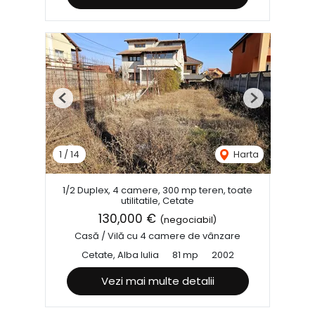
Previous
Next
1
/
14
Harta
1/2 Duplex, 4 camere, 300 mp teren, toate
utilitatile, Cetate
130,000 €
(negociabil)
Casă / Vilă cu 4 camere de vânzare
Cetate, Alba Iulia
81 mp
2002
Vezi mai multe detalii