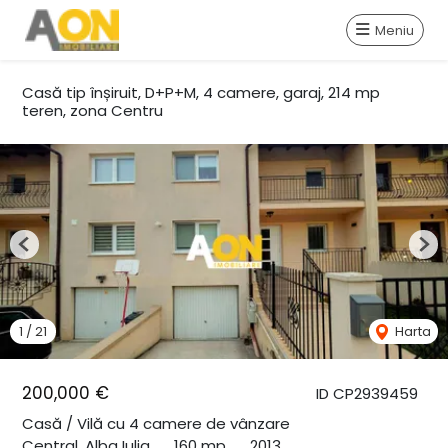
Meniu
Casă tip înșiruit, D+P+M, 4 camere, garaj, 214 mp
teren, zona Centru
Previous
Nex
1
/
21
Harta
200,000 €
ID CP2939459
Casă / Vilă cu 4 camere de vânzare
Central, Alba Iulia
160 mp
2013