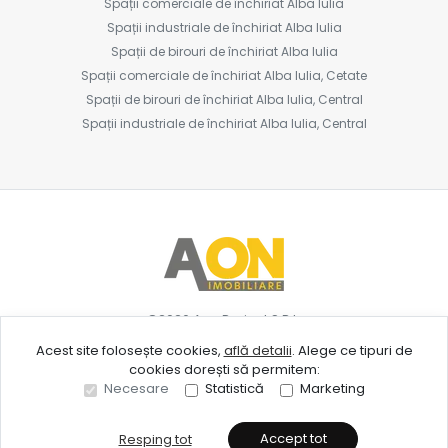
Spații comerciale de închiriat Alba Iulia
Spații industriale de închiriat Alba Iulia
Spații de birouri de închiriat Alba Iulia
Spații comerciale de închiriat Alba Iulia, Cetate
Spații de birouri de închiriat Alba Iulia, Central
Spații industriale de închiriat Alba Iulia, Central
©
2026
Aon Project S.R.L.
Acest site folosește cookies,
află detalii
.
Alege ce tipuri de
cookies dorești să permitem:
Site creat în
Necesare
Statistică
Marketing
Accept tot
Resping tot
Sună acum
Solicită vizionare