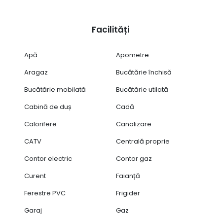
Facilități
Apă
Apometre
Aragaz
Bucătărie închisă
Bucătărie mobilată
Bucătărie utilată
Cabină de duș
Cadă
Calorifere
Canalizare
CATV
Centrală proprie
Contor electric
Contor gaz
Curent
Faianță
Ferestre PVC
Frigider
Garaj
Gaz