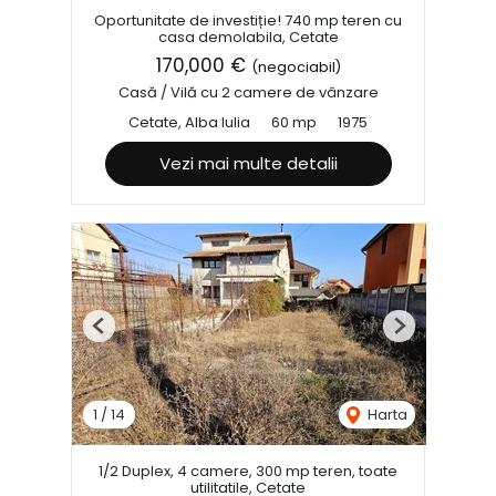
Oportunitate de investiție! 740 mp teren cu
casa demolabila, Cetate
170,000 €
(negociabil)
Casă / Vilă cu 2 camere de vânzare
Cetate, Alba Iulia
60 mp
1975
Vezi mai multe detalii
Previous
Next
1
/
14
Harta
1/2 Duplex, 4 camere, 300 mp teren, toate
utilitatile, Cetate