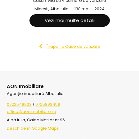
Casă / Vilă cu 4 camere de vânzare
Micesti, Alba Iulia
138 mp
2024
Vezi mai multe detalii
Înapoi la Case de vânzare
AON Imobiliare
Agenție imobiliară Alba Iulia
0722549933
/
0725893459
office@aonimobiliare.ro
Alba Iulia, Calea Motilor nr.96
Deschide în Google Maps