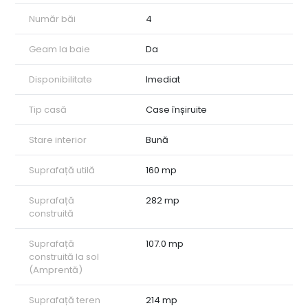
• Suprafață teren: 214 mp;
Număr băi
4
• An construcție: 2013;
• Dotări: Garaj mare, dressing, 4 băi, mobilat complet.
Detalii Tehnice și Finisaje: Proprietatea este construită din
Geam la baie
Da
cărămidă Porotherm și beneficiază de izolație termică
exterioară, asigurând un consum eficient de energie.
Disponibilitate
Imediat
Confortul termic este susținut de o centrală termică pe gaz cu
calorifere. Casa se predă complet mobilată și utilată, fiind
Tip casă
Case înșiruite
gata pentru mutare imediată.
Exterior și Amplasament: Terenul total este de 214 mp, cu o
amprentă la sol de 107 mp, lăsând spațiu suficient pentru
Stare interior
Bună
acces și curte. Fiind situată într-o curte privată, beneficiați de
siguranță și discreție. Toate utilitățile sunt disponibile: apă,
Suprafață utilă
160 mp
canalizare, gaz și curent.
ID intern: CP2939459
Suprafață
282 mp
construită
Suprafață
107.0 mp
construită la sol
(Amprentă)
Suprafață teren
214 mp