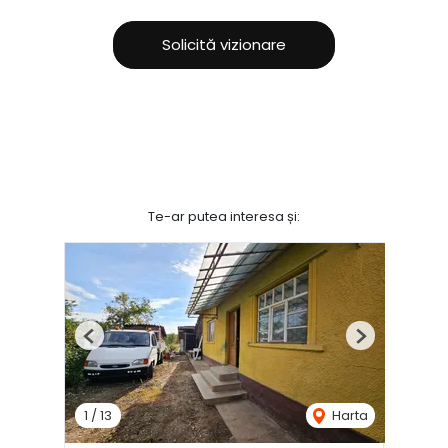
Solicită vizionare
Te-ar putea interesa și:
Previous
Next
1
/
13
Harta