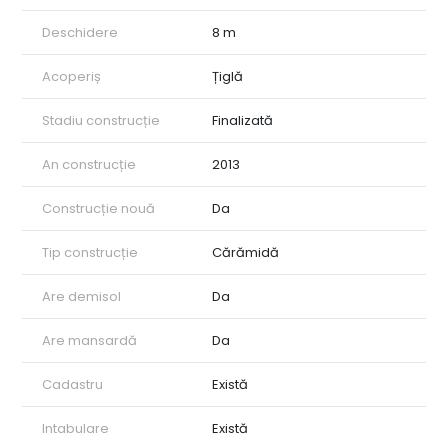
Deschidere
8 m
Acoperiș
Țiglă
Stadiu construcție
Finalizată
An construcție
2013
Construcție nouă
Da
Tip construcție
Cărămidă
Are demisol
Da
Are mansardă
Da
Cadastru
Există
Intabulare
Există