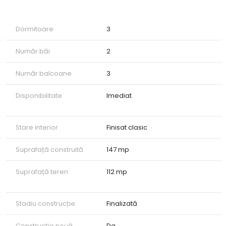
Dormitoare
3
Număr băi
2
Număr balcoane
3
 vă rugăm să ne contactați!
Disponibilitate
Imediat
Stare interior
Finisat clasic
Suprafață construită
147 mp
Suprafață teren
112 mp
Stadiu construcție
Finalizată
Construcție nouă
Da