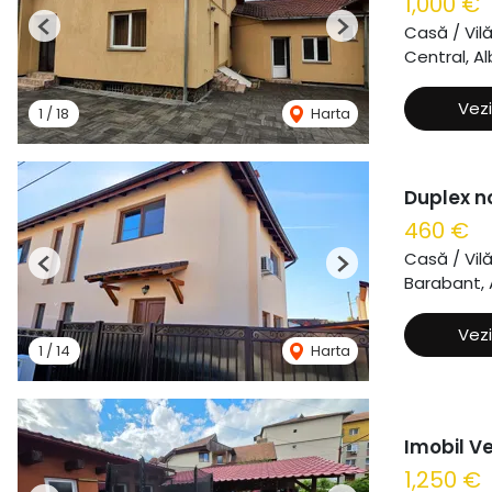
1,000 €
Casă / Vil
Previous
Next
Central, Al
Vezi
1
/
18
Harta
Duplex n
460 €
Casă / Vil
Previous
Next
Barabant, A
Vezi
1
/
14
Harta
Imobil Ve
1,250 €