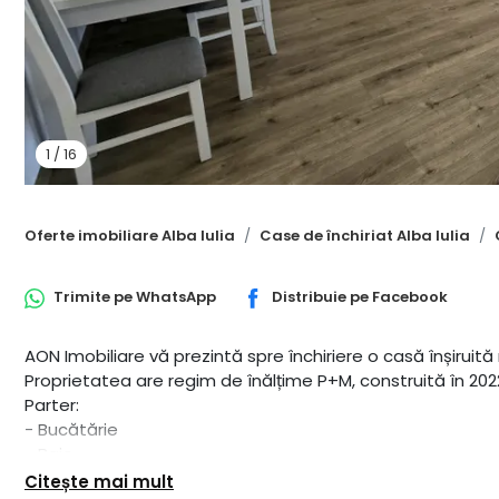
1
/
16
Oferte imobiliare Alba Iulia
Case de închiriat Alba Iulia
Trimite pe
WhatsApp
Distribuie pe
Facebook
AON Imobiliare vă prezintă spre închiriere o casă înșiruit
Proprietatea are regim de înălțime P+M, construită în 202
Parter:
- Bucătărie
- Baie
- Debara
Citește mai mult