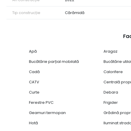
Tip construcție
Cărămidă
Fac
Apă
Aragaz
Bucătărie parțial mobilată
Bucătărie utila
Cadă
Calorifere
CATV
Centrală prop
Curte
Debara
Ferestre PVC
Frigider
Geamuri termopan
Grădină propr
Hotă
Iluminat strad