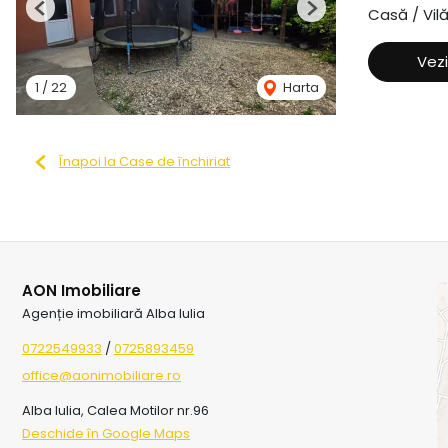
Casă / Vil
Previous
Next
Vezi
1
/
22
Harta
Înapoi la Case de închiriat
AON Imobiliare
Agenție imobiliară Alba Iulia
0722549933
/
0725893459
office@aonimobiliare.ro
Alba Iulia, Calea Motilor nr.96
Deschide în Google Maps