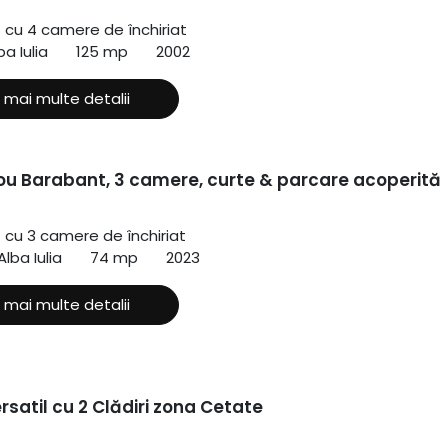
ă cu 4 camere de închiriat
ba Iulia
125 mp
2002
 mai multe detalii
ou Barabant, 3 camere, curte & parcare acoperită
ă cu 3 camere de închiriat
lba Iulia
74 mp
2023
 mai multe detalii
rsatil cu 2 Clădiri zona Cetate