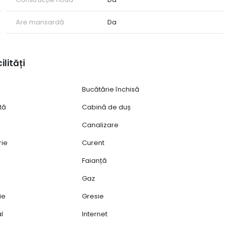
Are mansardă
Da
ilități
Bucătărie închisă
tă
Cabină de duș
Canalizare
rie
Curent
Faianță
Gaz
ie
Gresie
al
Internet