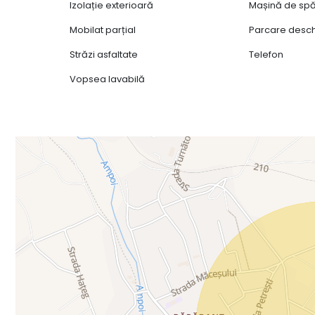
Izolație exterioară
Mașină de spă
Mobilat parțial
Parcare desc
Străzi asfaltate
Telefon
Vopsea lavabilă