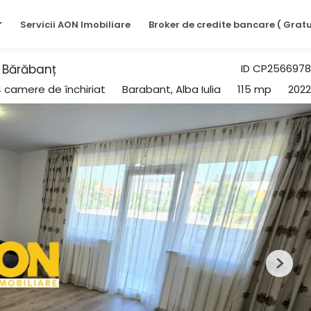
Servicii AON Imobiliare
Broker de credite bancare ( Gratu
a Bărăbanț
ID CP2566978
4 camere de închiriat
Barabant, Alba Iulia
115 mp
2022
Next