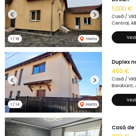
1,000 €
Casă / Vil
Previous
Next
Central, Al
Vezi
1
/
18
Harta
Duplex n
460 €
Casă / Vil
Previous
Next
Barabant, A
Vezi
1
/
14
Harta
Casă de t