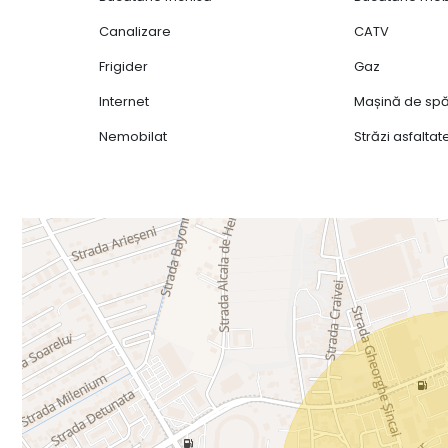
Canalizare
CATV
Frigider
Gaz
Internet
Mașină de spă
Nemobilat
Străzi asfaltat