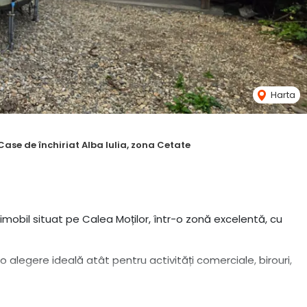
Harta
Case de închiriat Alba Iulia, zona Cetate
imobil situat pe Calea Moților, într-o zonă excelentă, cu
 alegere ideală atât pentru activități comerciale, birouri,
r condiționat și dispune de 4 camere generoase, un hol