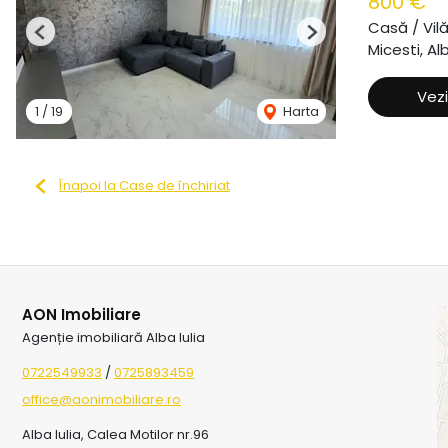
800 €
Casă / Vil
Previous
Next
Micesti, Alb
Vezi
1
/
19
Harta
Înapoi la Case de închiriat
AON Imobiliare
Agenție imobiliară Alba Iulia
0722549933
/
0725893459
office@aonimobiliare.ro
Alba Iulia, Calea Motilor nr.96