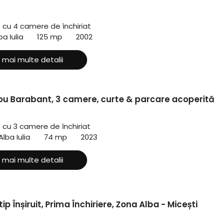
ă cu 4 camere de închiriat
ba Iulia
125 mp
2002
 mai multe detalii
ou Barabant, 3 camere, curte & parcare acoperită
ă cu 3 camere de închiriat
lba Iulia
74 mp
2023
 mai multe detalii
ip Înșiruit, Prima Închiriere, Zona Alba - Micești