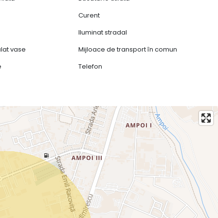
Curent
Iluminat stradal
lat vase
Mijloace de transport în comun
e
Telefon