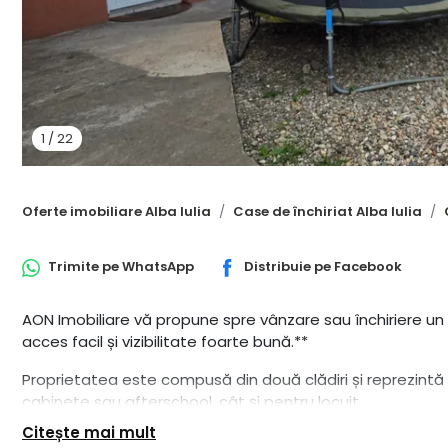
1
/
22
Oferte imobiliare Alba Iulia
Case de închiriat Alba Iulia
Trimite pe
WhatsApp
Distribuie pe
Facebook
AON Imobiliare vă propune spre vânzare sau închiriere un 
acces facil și vizibilitate foarte bună.**
Proprietatea este compusă din două clădiri și reprezintă o
cabinete sau afterschool, cât și pentru locuit.
Citește mai mult
Clădirea principală, situată la stradă, este dotată cu ae