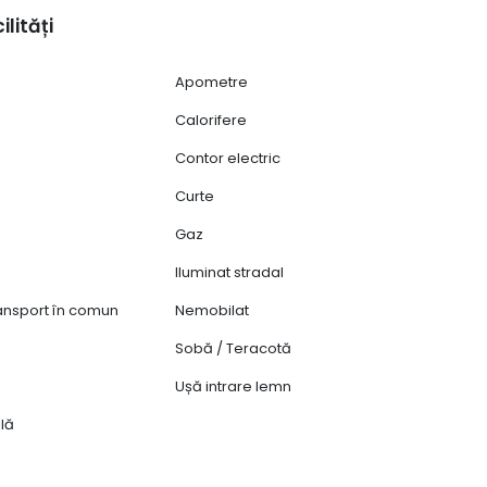
ilități
Apometre
Calorifere
Contor electric
Curte
Gaz
Iluminat stradal
ransport în comun
Nemobilat
Sobă / Teracotă
Ușă intrare lemn
lă