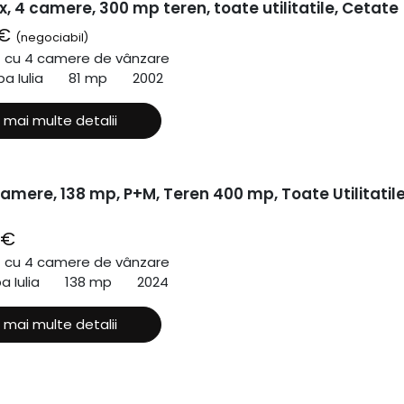
x, 4 camere, 300 mp teren, toate utilitatile, Cetate
 €
(negociabil)
ă cu 4 camere de vânzare
a Iulia
81 mp
2002
 mai multe detalii
amere, 138 mp, P+M, Teren 400 mp, Toate Utilitatile
 €
ă cu 4 camere de vânzare
a Iulia
138 mp
2024
 mai multe detalii