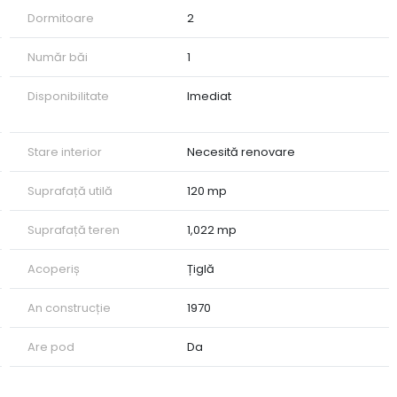
Dormitoare
2
Număr băi
1
Disponibilitate
Imediat
Stare interior
Necesită renovare
Suprafață utilă
120 mp
Suprafață teren
1,022 mp
Acoperiș
Țiglă
An construcție
1970
Are pod
Da