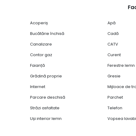
Fac
Acoperiș
Apă
Bucătărie închisă
Cadă
Canalizare
CATV
Contor gaz
Curent
Faianță
Ferestre lemn
Grădină proprie
Gresie
Internet
Mijloace de t
Parcare deschisă
Parchet
Străzi asfaltate
Telefon
Uși interior lemn
Vopsea lavabi