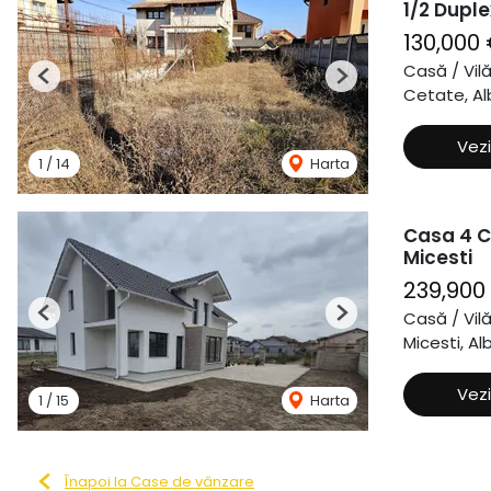
1/2 Duple
130,000
Casă / Vil
Previous
Next
Cetate, Alb
Vezi
1
/
14
Harta
Casa 4 C
Micesti
239,900
Casă / Vil
Previous
Next
Micesti, Alb
Vezi
1
/
15
Harta
Înapoi la Case de vânzare