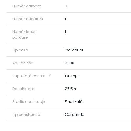
Număr camere
3
Număr bucătării
1
Număr locuri
1
parcare
Tip casă
Individual
Anul finisării
2000
Suprafață construită
170 mp
Deschidere
25.5 m
Stadiu construcție
Finalizată
Tip construcție
Cărămidă