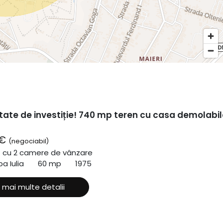
tate de investiție! 740 mp teren cu casa demolabil
 €
(negociabil)
ă cu 2 camere de vânzare
a Iulia
60 mp
1975
 mai multe detalii