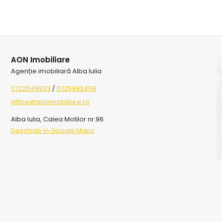
AON Imobiliare
Agenție imobiliară Alba Iulia
0722549933
/
0725893459
office@aonimobiliare.ro
Alba Iulia, Calea Motilor nr.96
Deschide în Google Maps