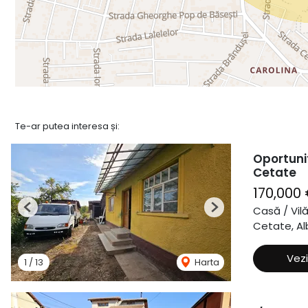
Te-ar putea interesa și:
Oportuni
Cetate
170,000
Casă / Vil
Previous
Next
Cetate, Alb
Vezi
1
/
13
Harta