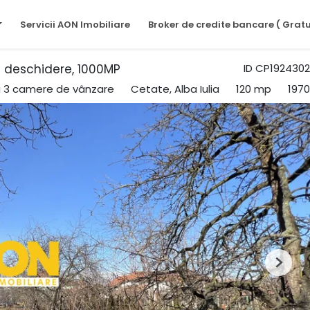
Servicii AON Imobiliare
Broker de credite bancare ( Gratu
l deschidere, 1000MP
ID CP1924302
cu 3 camere de vânzare
Cetate, Alba Iulia
120 mp
1970
Next