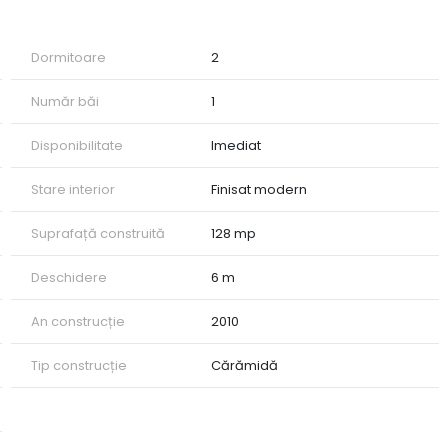
Dormitoare
2
Număr băi
1
Disponibilitate
Imediat
Stare interior
Finisat modern
Suprafață construită
128 mp
școli și magazine alimentare.
Deschidere
6 m
dar și pentru investiție. CP2687150
An construcție
2010
Tip construcție
Cărămidă