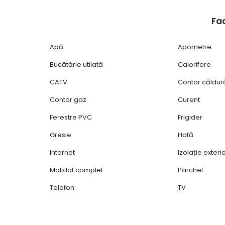
Fac
Apă
Apometre
Bucătărie utilată
Calorifere
CATV
Contor căldur
Contor gaz
Curent
Ferestre PVC
Frigider
Gresie
Hotă
Internet
Izolație exter
Mobilat complet
Parchet
Telefon
TV