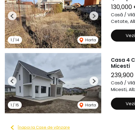
130,000
Casă / Vil
Previous
Next
Cetate, Alb
Vezi
1
/
14
Harta
Casa 4 C
Micesti
239,900
Casă / Vil
Previous
Next
Micesti, Alb
Vezi
1
/
15
Harta
Înapoi la Case de vânzare