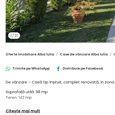
1
/
21
Oferte imobiliare Alba Iulia
Case de vânzare Alba Iulia
Trimite pe
WhatsApp
Distribuie pe
Facebook
De vânzare – Casă tip înșiruit, complet renovată, în zona 
Suprafață utilă: 98 mp
Teren: 142 mp
Casa a fost complet renovată și se vinde mobilată și uti
Citește mai mult