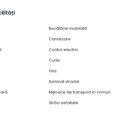
ilități
Bucătărie mobilată
Canalizare
ă
Contor electric
Curte
Gaz
Iluminat stradal
ioară
Mijloace de transport în comun
Străzi asfaltate