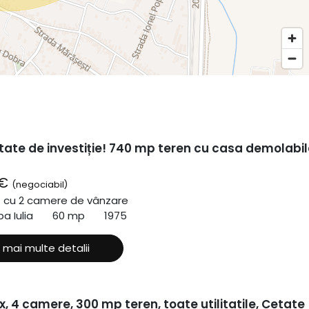
tate de investiție! 740 mp teren cu casa demolabil
 €
(negociabil)
ă cu 2 camere de vânzare
a Iulia
60 mp
1975
 mai multe detalii
x, 4 camere, 300 mp teren, toate utilitatile, Cetate