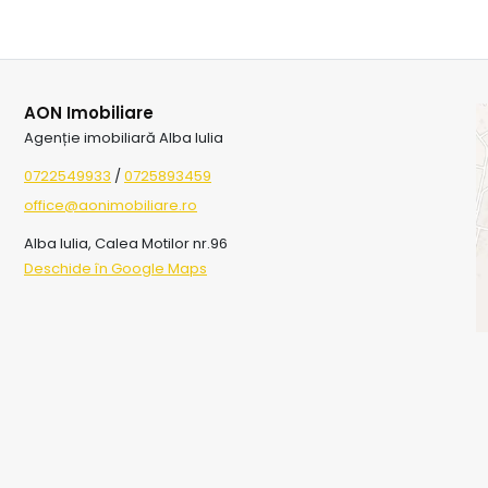
AON Imobiliare
Agenție imobiliară Alba Iulia
0722549933
/
0725893459
office@aonimobiliare.ro
Alba Iulia, Calea Motilor nr.96
Deschide în Google Maps