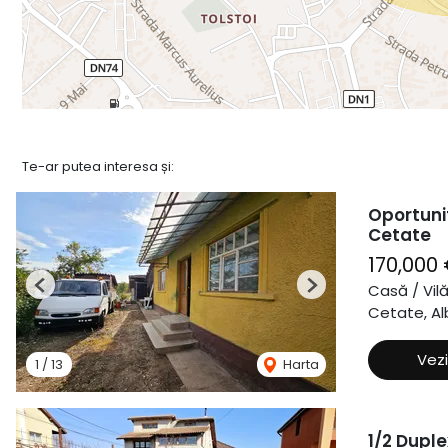
Te-ar putea interesa și:
Oportuni
Cetate
170,000
Casă / Vil
Previous
Next
Cetate, Alb
Vezi
1
/
13
Harta
1/2 Duple