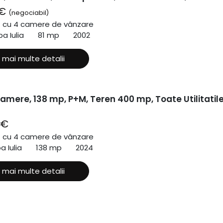
 €
(negociabil)
ă cu 4 camere de vânzare
a Iulia
81 mp
2002
 mai multe detalii
amere, 138 mp, P+M, Teren 400 mp, Toate Utilitatile
 €
ă cu 4 camere de vânzare
a Iulia
138 mp
2024
 mai multe detalii