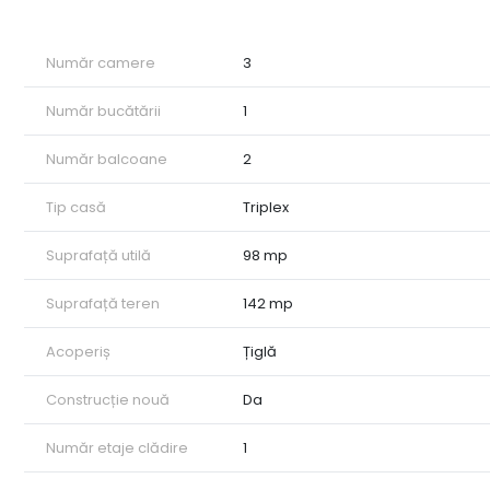
Compartimentare:
Living spațios separat de bucătărie
Număr camere
3
2 dormitoare luminoase
Număr bucătării
1
2 băi moderne
Număr balcoane
2
2 balcoane
Tip casă
Triplex
Hol generos
Suprafață utilă
98 mp
Spațiu de depozitare
Locație excelentă – aproape de Alba Mall, Carolina Mall, 
Suprafață teren
142 mp
Ideală pentru o familie care își dorește confort și liniște, 
Acoperiș
Țiglă
Construcție nouă
Da
Număr etaje clădire
1