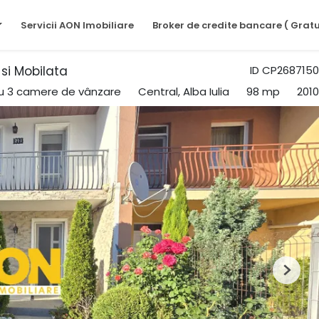
Servicii AON Imobiliare
Broker de credite bancare ( Gratu
si Mobilata
ID CP2687150
cu 3 camere de vânzare
Central, Alba Iulia
98 mp
2010
Next