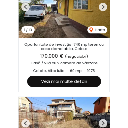
Previous
Next
1
/
13
Harta
Oportunitate de investiție! 740 mp teren cu
casa demolabila, Cetate
170,000 €
(negociabil)
Casă / Vilă cu 2 camere de vânzare
Cetate, Alba Iulia
60 mp
1975
Vezi mai multe detalii
Previous
Next