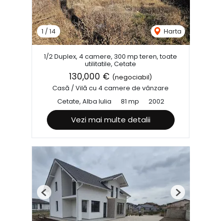
1
/
14
Harta
1/2 Duplex, 4 camere, 300 mp teren, toate
utilitatile, Cetate
130,000 €
(negociabil)
Casă / Vilă cu 4 camere de vânzare
Cetate, Alba Iulia
81 mp
2002
Vezi mai multe detalii
Previous
Next