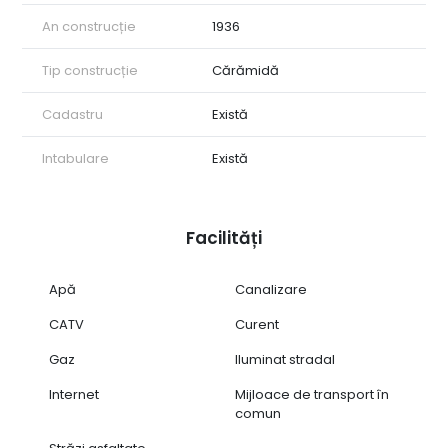
An construcție
1936
Tip construcție
Cărămidă
Cadastru
Există
Intabulare
Există
Facilități
Apă
Canalizare
CATV
Curent
Gaz
Iluminat stradal
Internet
Mijloace de transport în
comun