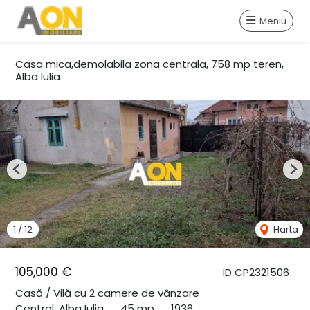
Meniu
Casa mica,demolabila zona centrala, 758 mp teren,
Alba Iulia
Previous
Nex
1
/
12
Harta
105,000 €
ID CP2321506
Casă / Vilă cu 2 camere de vânzare
Central, Alba Iulia
45 mp
1936