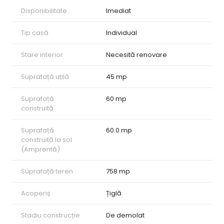
Disponibilitate
Imediat
Tip casă
Individual
Stare interior
Necesită renovare
Suprafață utilă
45 mp
Suprafață
60 mp
construită
Suprafață
60.0 mp
construită la sol
(Amprentă)
Suprafață teren
758 mp
Acoperiș
Țiglă
Stadiu construcție
De demolat