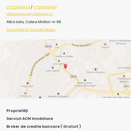
0722549933
/
0725893459
office@aonimobiliare.ro
Alba Iulia, Calea Motilor nr.96
Deschide în Google Maps
Proprietăți
Servicii AON Imobiliare
Broker de credite bancare ( Gratuit )