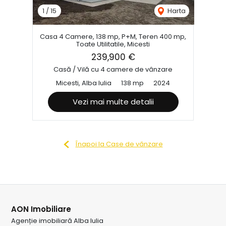
1
/
15
Harta
Casa 4 Camere, 138 mp, P+M, Teren 400 mp,
Toate Utilitatile, Micesti
239,900 €
Casă / Vilă cu 4 camere de vânzare
Micesti, Alba Iulia
138 mp
2024
Vezi mai multe detalii
Înapoi la Case de vânzare
AON Imobiliare
Agenție imobiliară Alba Iulia