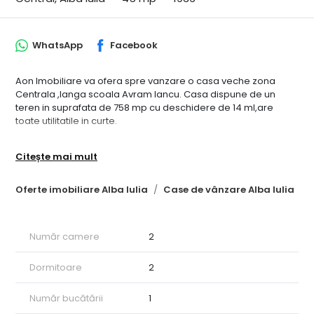
WhatsApp
Facebook
Aon Imobiliare va ofera spre vanzare o casa veche zona
Centrala ,langa scoala Avram Iancu. Casa dispune de un
teren in suprafata de 758 mp cu deschidere de 14 ml,are
toate utilitatile in curte.
Citește mai mult
Oferte imobiliare Alba Iulia
Case de vânzare Alba Iulia
Număr camere
2
Dormitoare
2
Număr bucătării
1