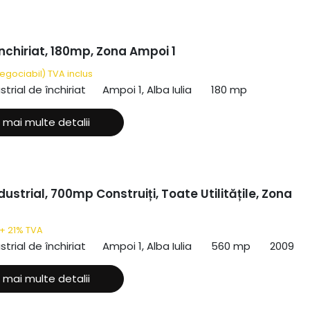
nchiriat, 180mp, Zona Ampoi 1
egociabil) TVA inclus
strial de închiriat
Ampoi 1, Alba Iulia
180 mp
 mai multe detalii
dustrial, 700mp Construiți, Toate Utilitățile, Zona
+ 21% TVA
strial de închiriat
Ampoi 1, Alba Iulia
560 mp
2009
 mai multe detalii