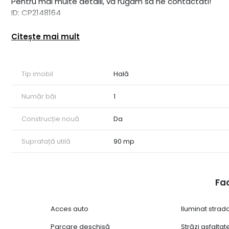
Pentru mai multe detalii, va rugam sa ne contactati!
ID: CP2148164
Citește mai mult
Tip imobil
Hală
Număr băi
1
Construcție nouă
Da
Suprafață utilă
90 mp
Fac
Acces auto
Iluminat strad
Parcare deschisă
Străzi asfaltat