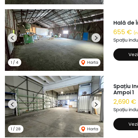
Hală de Î
655 €
(n
Spațiu indu
Previous
Next
Vezi
1
/
4
Harta
Spațiu In
Ampoi 1
2,690 €
Previous
Next
Spațiu indu
Vezi
1
/
28
Harta