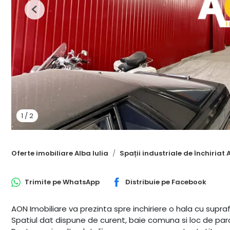
Previous
1
/
2
Oferte imobiliare Alba Iulia
Spații industriale de închiriat 
Trimite pe
WhatsApp
Distribuie pe
Facebook
AON Imobiliare va prezinta spre inchiriere o hala cu sup
Spatiul dat dispune de curent, baie comuna si loc de par