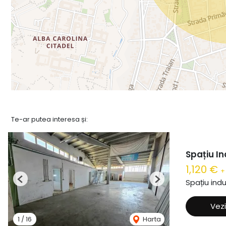
Te-ar putea interesa și:
Spațiu In
1,120 €
+
Spațiu indu
Previous
Next
Vezi
1
/
16
Harta