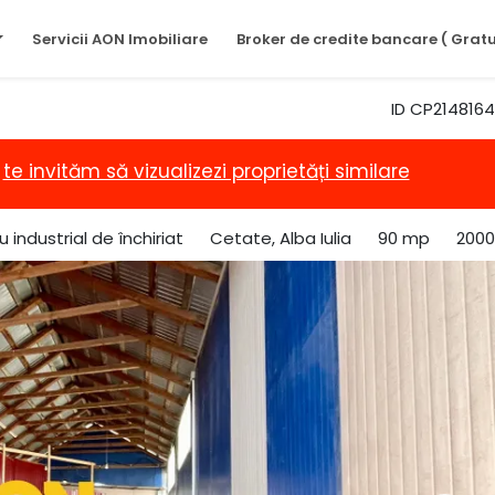
Servicii AON Imobiliare
Broker de credite bancare ( Gratu
ID CP2148164
,
te invităm să vizualizezi proprietăți similare
u industrial de închiriat
Cetate, Alba Iulia
90 mp
2000