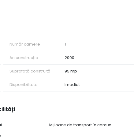
Număr camere
1
An construcție
2000
Suprafață construită
95 mp
Disponibilitate
Imediat
ilități
al
Mijloace de transport în comun
e