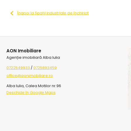
Înapoi la Spații industriale de închiriat
AON Imobiliare
Agenție imobiliară Alba Iulia
0722549933
/
0725893459
office@aonimobiliare.ro
Alba Iulia, Calea Motilor nr.96
Deschide în Google Maps