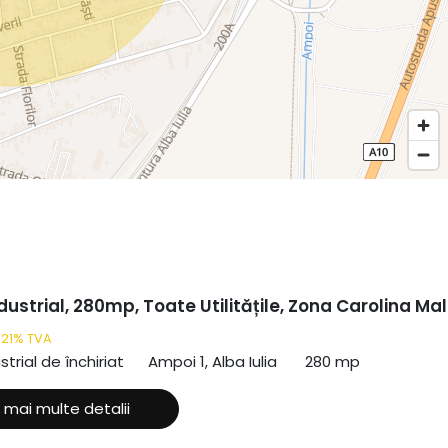
dustrial, 280mp, Toate Utilitățile, Zona Carolina Mal
 21% TVA
strial de închiriat
Ampoi 1, Alba Iulia
280 mp
 mai multe detalii