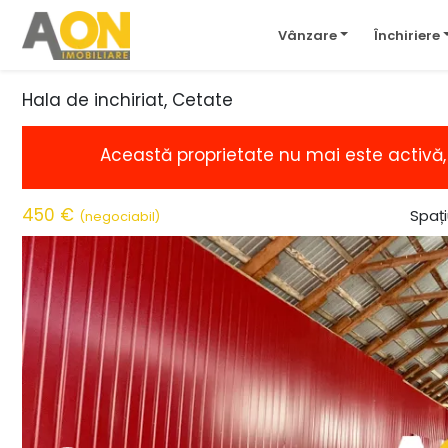
Vânzare
Închiriere
Hala de inchiriat, Cetate
Această proprietate nu mai este activă
450 €
Spați
(negociabil)