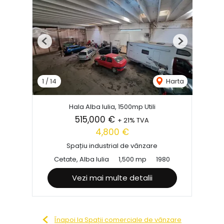
Previous
Next
1
/
14
Harta
Hala Alba Iulia, 1500mp Utili
515,000 €
+ 21% TVA
4,800 €
Spațiu industrial de vânzare
Cetate, Alba Iulia
1,500 mp
1980
Vezi mai multe detalii
Înapoi la Spații comerciale de vânzare