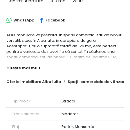
Central, Alba Iulia
100 mp
2000
WhatsApp
Facebook
AON Imobiliare va prezinta un spațiu comercial sau de birouri
versatil, situat în Alba Iulia, in apropiere de gara.
Acest spațiu, cu o suprafață totală de 126 mp, este perfect
pentru o varietate de nevoi, fie că sunteți în căutarea unui
spațiu comercial sau de birouri. Cu regim de înălțime P+M,
dispune de o compartimentare funcțională care se poate
Citește mai mult
adapta cu ușurință la diverse domenii de activitate.
Detalii:
• Suprafață totală: 126 mp
Oferte imobiliare Alba Iulia
Spații comerciale de vânzare A
• Regim de înălțime: P+M
• Compartimentare:
o Parter:
Tip imobil
Stradal
 Spațiu deschis
 Baie
 Birou
Trafic pietonal
Moderat
o Mansardă (cu intrare separată):
 Cameră
Etaj
Parter, Mansarda
 Baie