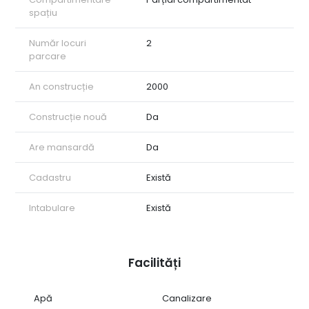
spațiu
Număr locuri
2
parcare
An construcție
2000
Construcție nouă
Da
Are mansardă
Da
Cadastru
Există
Intabulare
Există
Facilități
Apă
Canalizare