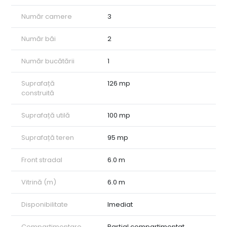
 Bucătărie
Număr camere
3
 Balcon (poate fi folosit și pentru activități de birou)
• Loc de parcare: 2 locuri private în fața spațiului
• Suprafață teren: 95 mp
Număr băi
2
Locație:
Spațiul este situat în Alba Iulia, oferind acces facil la toate
Număr bucătării
1
facilitățile orașului.
Avantajele acestui spațiu:
Suprafață
126 mp
• Versatilitate: Poate fi utilizat ca spațiu comercial, de birouri
construită
sau chiar ca locuință (mansarda).
• Locație excelentă: Acces facil la toate facilitățile orașului
Alba Iulia.
Suprafață utilă
100 mp
• Spațiu generos: Suprafață totală de 126 mp, potrivită pentru
a vă desfășura afacerea sau activitatea.
Suprafață teren
95 mp
• Dotări moderne: Spațiul este amenajat modern și dotat cu
toate utilitățile necesare.
Front stradal
6.0 m
• Două locuri de parcare privată
ID intern: CP1924672
Vitrină (m)
6.0 m
Disponibilitate
Imediat
Compartimentare
Parțial compartimentat