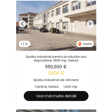
Previous
Next
1
/
21
Harta
Spatiu industrial pentru productie sau
depozitare, 1600 mp, Sebes
550,000 €
3,500 €
Spațiu industrial de vânzare
Central, Sebes
1,600 mp
Vezi mai multe detalii