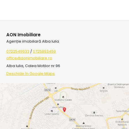
AON Imobiliare
Agenție imobiliară Alba Iulia
0722549933
/
0725893459
office@aonimobiliare.ro
Alba Iulia, Calea Motilor nr.96
Deschide în Google Maps