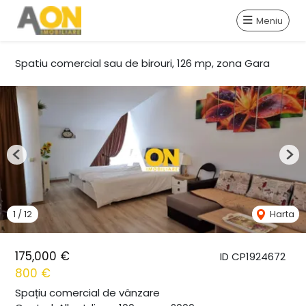
Meniu
Spatiu comercial sau de birouri, 126 mp, zona Gara
Previous
Nex
1
/
12
Harta
175,000 €
ID CP1924672
800 €
Spațiu comercial de vânzare