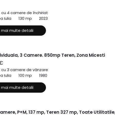
ă cu 4 camere de închiriat
a Iulia
130 mp
2023
 mai multe detalii
ividuala, 3 Camere. 850mp Teren, Zona Micesti
 €
ă cu 3 camere de vânzare
a Iulia
100 mp
1980
 mai multe detalii
mere, P+M, 137 mp, Teren 327 mp, Toate Utilitatile