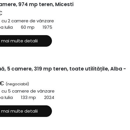
amere, 974 mp teren, Micesti
€
ă cu 2 camere de vânzare
a Iulia
60 mp
1975
 mai multe detalii
, 5 camere, 319 mp teren, toate utilitățile, Alba -
 €
(negociabil)
ă cu 5 camere de vânzare
a Iulia
133 mp
2024
 mai multe detalii