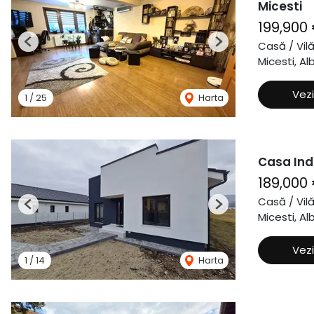
Micesti
199,900
Casă / Vil
Previous
Next
Micesti, Alb
Vezi
1
/
25
Harta
Casa Ind
189,000
Casă / Vil
Previous
Next
Micesti, Alb
Vezi
1
/
14
Harta