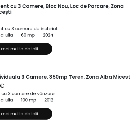
nt cu 3 Camere, Bloc Nou, Loc de Parcare, Zona
cești
 cu 3 camere de închiriat
a Iulia
60 mp
2024
 mai multe detalii
ividuala 3 Camere, 350mp Teren, Zona Alba Micest
 €
ă cu 3 camere de vânzare
a Iulia
100 mp
2012
 mai multe detalii