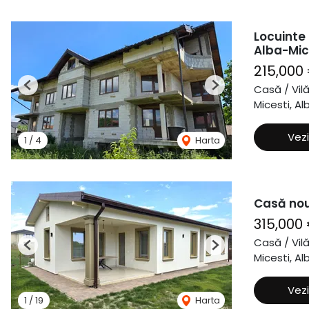
Locuinte
Alba-Mic
215,000
Casă / Vil
Previous
Next
Micesti, Alb
Vezi
1
/
4
Harta
Casă nouă
315,000
Casă / Vil
Previous
Next
Micesti, Alb
Vezi
1
/
19
Harta