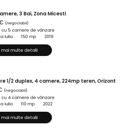
amere, 3 Bai, Zona Micesti
 €
(negociabil)
ă cu 5 camere de vânzare
a Iulia
150 mp
2019
 mai multe detalii
re 1/2 duplex, 4 camere, 224mp teren, Orizont
 €
(negociabil)
ă cu 4 camere de vânzare
a Iulia
110 mp
2022
 mai multe detalii