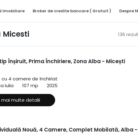
N Imobiliare
Broker de credite bancare ( Gratuit )
Despre N
a Micesti
136 rezu
ip Înșiruit, Prima Închiriere, Zona Alba - Micești
ă cu 4 camere de închiriat
a Iulia
107 mp
2025
 mai multe detalii
ividuală Nouă, 4 Camere, Complet Mobilată, Alba -