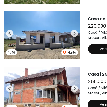
Casa nou
220,000
Casă / Vil
Previous
Next
Micesti, Alb
Vezi
1
/
19
Harta
Casa | 25
250,000
Casă / Vil
Previous
Next
Micesti, Alb
Vezi