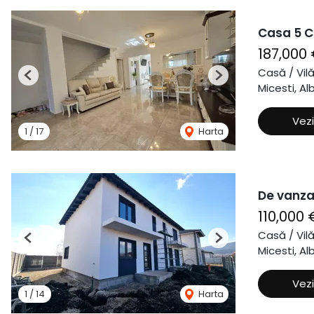
Casa 5 C
187,000
Casă / Vil
Previous
Next
Micesti, Alb
Vezi
1
/
17
Harta
De vanza
110,000
Casă / Vil
Previous
Next
Micesti, Alb
Vezi
1
/
14
Harta