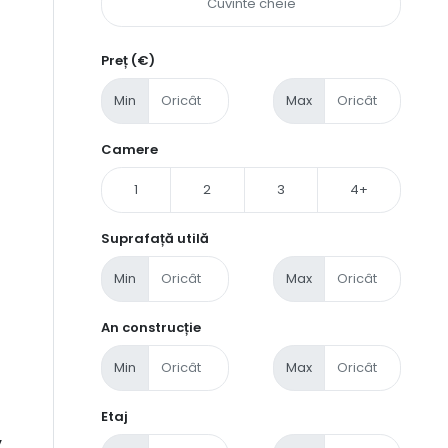
Preț (€)
Min
Max
Camere
1
2
3
4+
Suprafață utilă
Min
Max
An construcție
Min
Max
Etaj
,