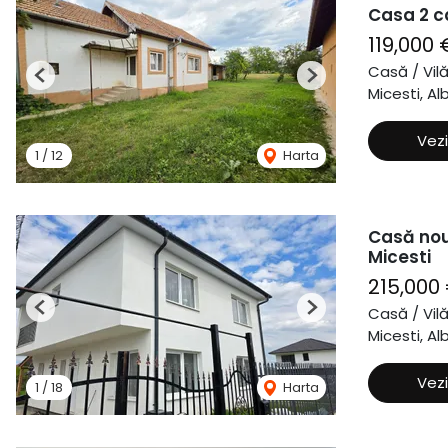
Casa 2 c
119,000 
Casă / Vil
Previous
Next
Micesti, Alb
Vezi
1
/
12
Harta
Casă nouă
Micesti
215,000
Casă / Vil
Previous
Next
Micesti, Alb
Vezi
1
/
18
Harta