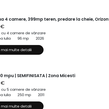
a 4 camere, 399mp teren, predare la cheie, Orizon
 €
ă cu 4 camere de vânzare
a Iulia
96 mp
2026
 mai multe detalii
0 mpu | SEMIFINISATA | Zona Micesti
 €
ă cu 5 camere de vânzare
a Iulia
250 mp
2011
 mai multe detalii