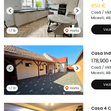
850 €
Casă / Vil
Previous
Next
Micesti, Alb
Vezi
1
/
19
Harta
Casa Ind
178,900
Casă / Vil
Previous
Next
Micesti, Alb
Vezi
1
/
13
Harta
Casa 4 Ca