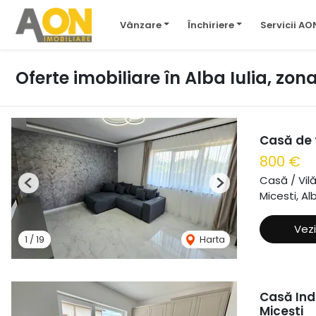
Vânzare
Închiriere
Servicii AO
Oferte imobiliare în Alba Iulia, zon
Casă de t
800 €
Casă / Vil
Previous
Next
Micesti, Alb
Vezi
1
/
19
Harta
Casă Ind
Micești