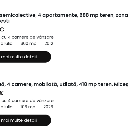
 semicolective, 4 apartamente, 688 mp teren, zona
esti
 €
ă cu 4 camere de vânzare
a Iulia
360 mp
2012
 mai multe detalii
, 4 camere, mobilată, utilată, 418 mp teren, Miceș
 €
ă cu 4 camere de vânzare
a Iulia
106 mp
2026
 mai multe detalii