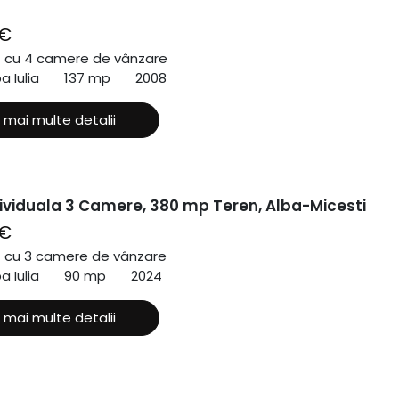
 €
ă cu 4 camere de vânzare
a Iulia
137 mp
2008
 mai multe detalii
ividuala 3 Camere, 380 mp Teren, Alba-Micesti
 €
ă cu 3 camere de vânzare
a Iulia
90 mp
2024
 mai multe detalii