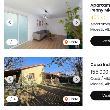
Apartame
Penny Mi
400 €
Apartament
Previous
Next
Micesti, Alb
Vezi
1
/
10
Harta
Casa Ind
155,000
Casă / Vil
Previous
Next
Micesti, Alb
Vezi
1
/
14
Harta