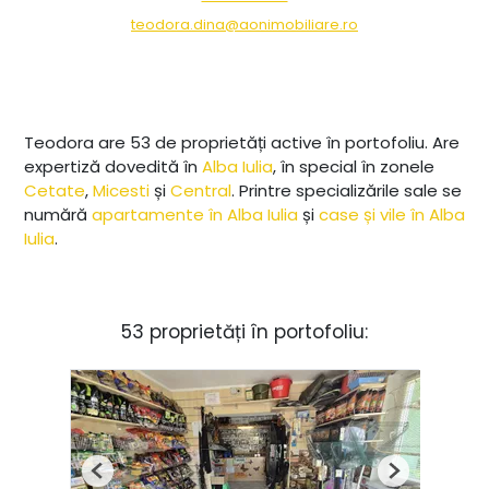
teodora.dina@aonimobiliare.ro
Teodora are 53 de proprietăți active în portofoliu. Are
expertiză dovedită în
Alba Iulia
, în special în zonele
Cetate
,
Micesti
și
Central
. Printre specializările sale se
numără
apartamente în Alba Iulia
și
case și vile în Alba
Iulia
.
53 proprietăți în portofoliu:
Previous
Next