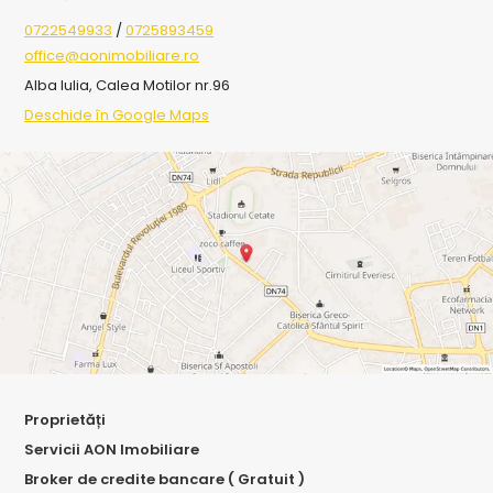
0722549933
/
0725893459
office@aonimobiliare.ro
Alba Iulia, Calea Motilor nr.96
Deschide în Google Maps
Proprietăți
Servicii AON Imobiliare
Broker de credite bancare ( Gratuit )