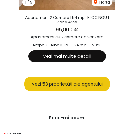
1
/
5
Harta
Apartament 2 Camere | 54 mp | BLOC NOU |
Zona Arex
95,000 €
Apartament cu 2 camere de vânzare
Ampoi 3, Alba Iulia
54 mp
2023
Vezi mai multe detalii
Vezi 53 proprietăți ale agentului
Scrie-mi acum: