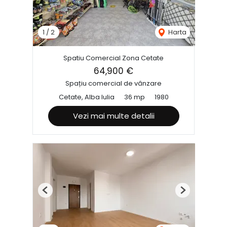
1
/
2
Harta
Spatiu Comercial Zona Cetate
64,900 €
Spațiu comercial de vânzare
Cetate, Alba Iulia
36 mp
1980
Vezi mai multe detalii
Previous
Next