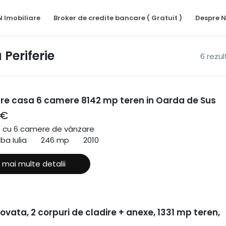
N Imobiliare
Broker de credite bancare ( Gratuit )
Despre N
 Periferie
6 rezu
re casa 6 camere 8142 mp teren in Oarda de Sus
 €
ă cu 6 camere de vânzare
lba Iulia
246 mp
2010
 mai multe detalii
vata, 2 corpuri de cladire + anexe, 1331 mp teren,