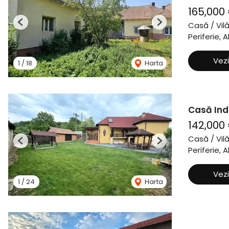
165,000
Casă / Vil
Previous
Next
Periferie, A
Vezi
1
/
18
Harta
Casă Ind
142,000
Casă / Vil
Previous
Next
Periferie, A
Vezi
1
/
24
Harta