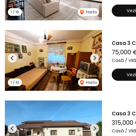
Vezi
1
/
16
Harta
Casa 3 C
75,000 
Casă / Vil
Previous
Next
Vezi
1
/
10
Harta
Casa 3 C
315,000
Casă / Vil
Previous
Next