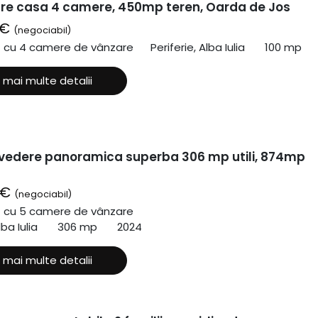
re casa 4 camere, 450mp teren, Oarda de Jos
 €
(negociabil)
ă cu 4 camere de vânzare
Periferie, Alba Iulia
100 mp
 mai multe detalii
vedere panoramica superba 306 mp utili, 874mp
 €
(negociabil)
ă cu 5 camere de vânzare
lba Iulia
306 mp
2024
 mai multe detalii