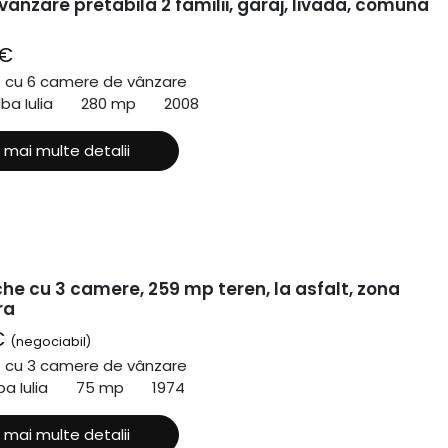
anzare pretabila 2 familii, garaj, livada, comuna
 €
ă cu 6 camere de vânzare
lba Iulia
280 mp
2008
 mai multe detalii
he cu 3 camere, 259 mp teren, la asfalt, zona
ra
€
(negociabil)
ă cu 3 camere de vânzare
ba Iulia
75 mp
1974
 mai multe detalii