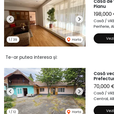
Casa de v
Pianu
198,000
Casă / Vil
Previous
Next
Periferie, A
Vezi
1
/
39
Harta
Te-ar putea interesa și:
Casă vec
Prefectu
70,000 
Casă / Vil
Previous
Next
Central, Al
Vezi
1
/
12
Harta