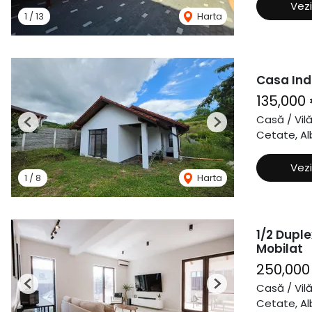
Vezi
1
/
13
Harta
Casa Ind
135,000
Casă / Vil
Previous
Next
Cetate, Alb
Vezi
1
/
8
Harta
1/2 Duple
Mobilat
250,000
Casă / Vil
Previous
Next
Cetate, Alb