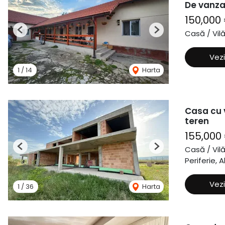
De vanza
150,000
Casă / Vil
Previous
Next
Vezi
1
/
14
Harta
Casa cu 
teren
155,000
Casă / Vil
Previous
Next
Periferie, A
Vezi
1
/
36
Harta