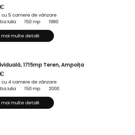
 €
ă cu 5 camere de vânzare
lba Iulia
150 mp
1980
 mai multe detalii
ividuală, 1715mp Teren, Ampoița
 €
ă cu 4 camere de vânzare
lba Iulia
150 mp
2000
 mai multe detalii