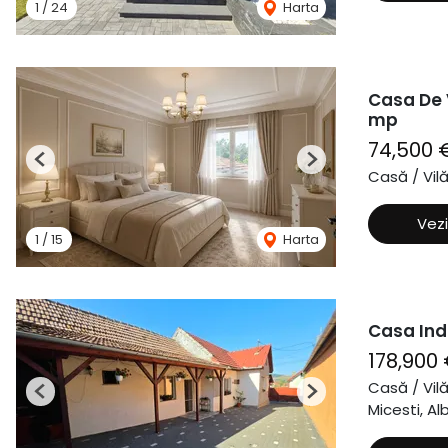
1
/
24
Harta
Casa De 
mp
74,500 
Previous
Next
Casă / Vil
Vezi
1
/
15
Harta
Casa Ind
178,900
Casă / Vil
Previous
Next
Micesti, Alb