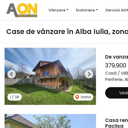
Vânzare
Închiriere
Servicii AO
Case de vânzare în Alba Iulia, zona
De vanza
379,900
Casă / Vil
Previous
Next
Periferie, A
Vezi
1
/
38
Harta
Casa reno
Paclisa