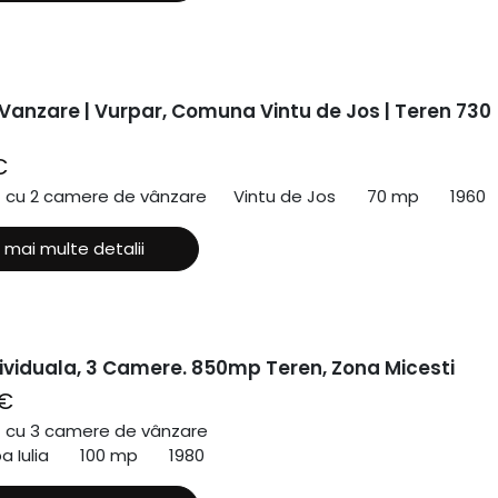
Vanzare | Vurpar, Comuna Vintu de Jos | Teren 730
€
ă cu 2 camere de vânzare
Vintu de Jos
70 mp
1960
 mai multe detalii
ividuala, 3 Camere. 850mp Teren, Zona Micesti
 €
ă cu 3 camere de vânzare
a Iulia
100 mp
1980