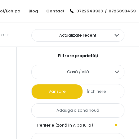
oi/Echipa
Blog
Contact
0722549933
/
0725893459
ltate
Actualizate recent
Filtrare proprietăți
Casă / Vilă
Vânzare
Închiriere
Periferie (zonă în Alba Iulia)