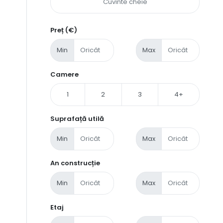
Preț (€)
Min
Max
Camere
1
2
3
4+
Suprafață utilă
Min
Max
An construcție
Min
Max
Etaj