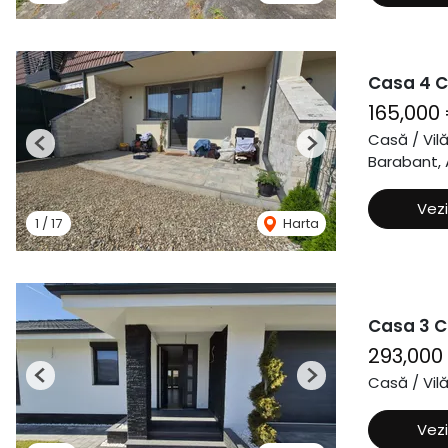
Casa 4 C
165,000
Casă / Vil
Previous
Next
Barabant, A
Vezi
1
/
17
Harta
Casa 3 C
293,000
Casă / Vil
Previous
Next
Vezi