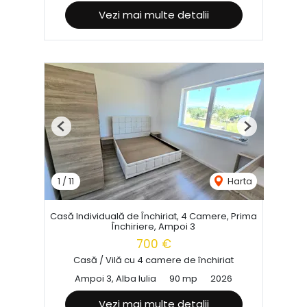
Vezi mai multe detalii
Previous
Next
1
/
11
Harta
Casă Individuală de Închiriat, 4 Camere, Prima
Închiriere, Ampoi 3
700 €
Casă / Vilă cu 4 camere de închiriat
Ampoi 3, Alba Iulia
90 mp
2026
Vezi mai multe detalii