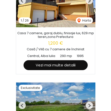
Previous
Next
1
/
26
Harta
Casa 7 camere, garaj dublu, finisaje lux, 629 mp
teren,zona Prefectura
1,200 €
Casă / Vilă cu 7 camere de închiriat
Central, Alba Iulia
290 mp
1995
Vezi mai multe detalii
Exclusivitate
Previous
Next