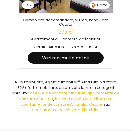
1
/
7
Harta
Garsoniera decomandata, 28 mp, zona Parc
Cetate
275 €
Apartament cu 1 camere de închiriat
Cetate, Alba Iulia
28 mp
1984
Vezi mai multe detalii
AON Imobiliare, Agenție imobiliară Alba Iulia, va ofera
822 oferte imobiliare, actualizate la zi, din categorii
precum
case vile de vânzare Alba Iulia
,
apartamente de
vânzare Alba Iulia
,
terenuri de vânzare Alba Iulia
,
apartamente de vânzare Alba Iulia, Cetate
sau
apartamente de vânzare Alba Iulia
.