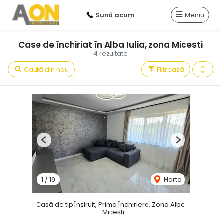
Sună acum
Meniu
Case de închiriat în Alba Iulia, zona Micesti
4 rezultate
Caută din nou
Filtrează
Previous
Next
1
/
19
Harta
Casă de tip Înșiruit, Prima Închiriere, Zona Alba
- Micești