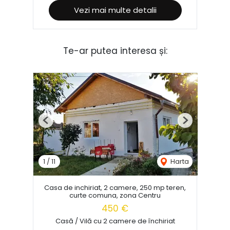
Vezi mai multe detalii
Te-ar putea interesa și:
Previous
Next
1
/
11
Harta
Casa de inchiriat, 2 camere, 250 mp teren,
curte comuna, zona Centru
450 €
Casă / Vilă cu 2 camere de închiriat