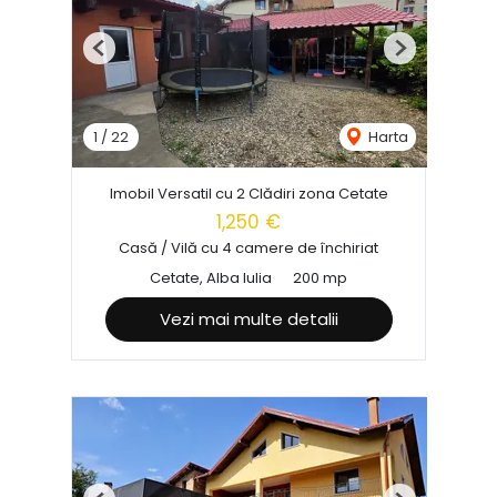
Previous
Next
1
/
22
Harta
Imobil Versatil cu 2 Clădiri zona Cetate
1,250 €
Casă / Vilă cu 4 camere de închiriat
Cetate, Alba Iulia
200 mp
Vezi mai multe detalii