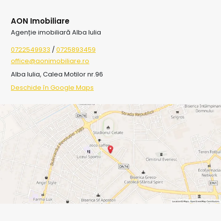
AON Imobiliare
Agenție imobiliară Alba Iulia
0722549933
/
0725893459
office@aonimobiliare.ro
Alba Iulia, Calea Motilor nr.96
Deschide în Google Maps