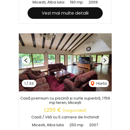
Micesti, Alba Iulia
190 mp
2009
Vezi mai multe detalii
Previous
Next
1
/
33
Harta
Casă premium cu piscină și curte superbă, 1759
mp teren, Micești
1,200 €
(negociabil)
Casă / Vilă cu 5 camere de închiriat
Micesti, Alba Iulia
250 mp
2007