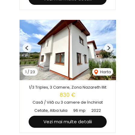
Previous
Next
1
/
23
Harta
1/3 Triplex, 3 Camere, Zona Nazareth Illit
830 €
Casă / Vilă cu 3 camere de închiriat
Cetate, Alba Iulia
96 mp
2022
Vezi mai multe detalii