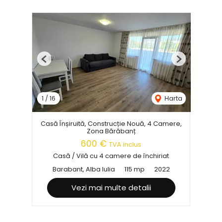
Previous
Next
1
/
16
Harta
Casă Înșiruită, Construcție Nouă, 4 Camere,
Zona Bărăbanț
600 €
TVA inclus
Casă / Vilă cu 4 camere de închiriat
Barabant, Alba Iulia
115 mp
2022
Vezi mai multe detalii