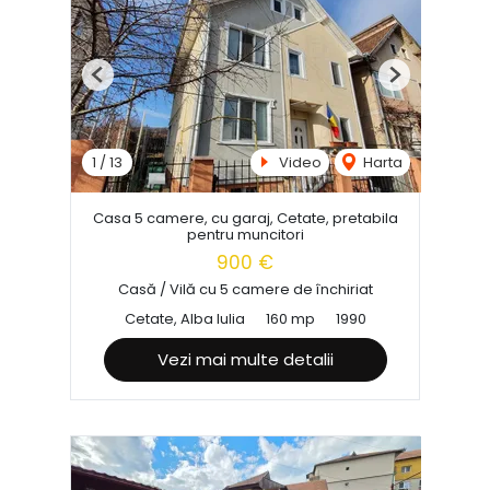
Previous
Next
1
/
13
Video
Harta
Casa 5 camere, cu garaj, Cetate, pretabila
pentru muncitori
900 €
Casă / Vilă cu 5 camere de închiriat
Cetate, Alba Iulia
160 mp
1990
Vezi mai multe detalii