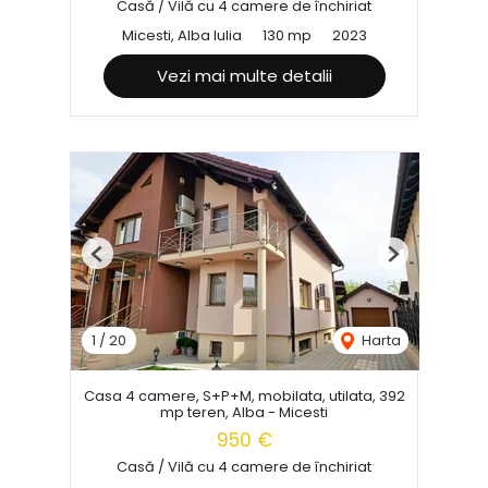
Casă / Vilă cu 4 camere de închiriat
Micesti, Alba Iulia
130 mp
2023
Vezi mai multe detalii
Previous
Next
1
/
20
Harta
Casa 4 camere, S+P+M, mobilata, utilata, 392
mp teren, Alba - Micesti
950 €
Casă / Vilă cu 4 camere de închiriat