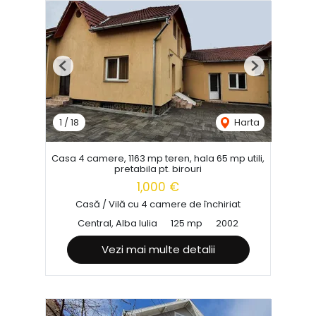
Previous
Next
1
/
18
Harta
Casa 4 camere, 1163 mp teren, hala 65 mp utili,
pretabila pt. birouri
1,000 €
Casă / Vilă cu 4 camere de închiriat
Central, Alba Iulia
125 mp
2002
Vezi mai multe detalii