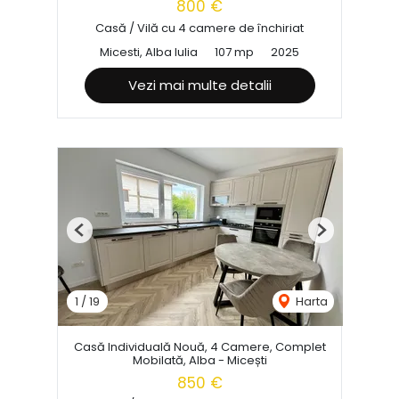
800 €
Casă / Vilă cu 4 camere de închiriat
Micesti, Alba Iulia
107 mp
2025
Vezi mai multe detalii
Previous
Next
1
/
19
Harta
Casă Individuală Nouă, 4 Camere, Complet
Mobilată, Alba - Micești
850 €