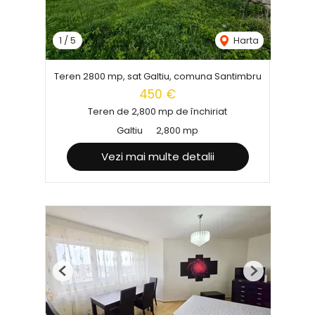
1
/
5
Harta
Teren 2800 mp, sat Galtiu, comuna Santimbru
450 €
Teren de 2,800 mp de închiriat
Galtiu
2,800 mp
Vezi mai multe detalii
Previous
Next