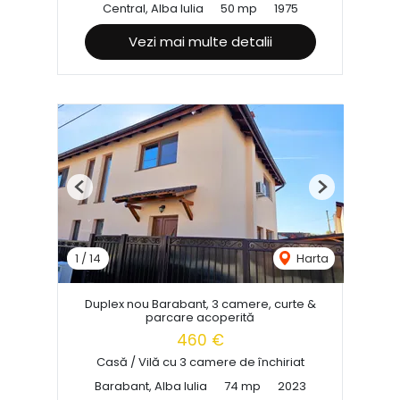
Central, Alba Iulia
50 mp
1975
Vezi mai multe detalii
Previous
Next
1
/
14
Harta
Duplex nou Barabant, 3 camere, curte &
parcare acoperită
460 €
Casă / Vilă cu 3 camere de închiriat
Barabant, Alba Iulia
74 mp
2023