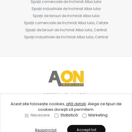
Spații comerciale de închiriat Alba Iulia
Spații industriale de închiriat Alba Iulia
Spații de birouri de închiriat Alba Iulia
Spații comerciale de închiriat Alba Iulia, Cetate
Spații de birouri de închiriat Alba Iulia, Central
Spații industriale de închiriat Alba Iulia, Central
©
2026
Aon Project S.R.L.
Acest site folosește cookies,
află detalii
.
Alege ce tipuri de
cookies dorești să permitem:
Site creat în
Necesare
Statistică
Marketing
Accept tot
Resping tot