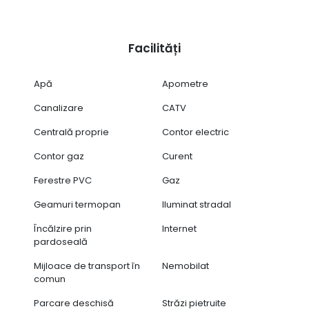
Facilități
Apă
Apometre
Canalizare
CATV
Centrală proprie
Contor electric
Contor gaz
Curent
Ferestre PVC
Gaz
Geamuri termopan
Iluminat stradal
Încălzire prin
Internet
pardoseală
Mijloace de transport în
Nemobilat
comun
Parcare deschisă
Străzi pietruite