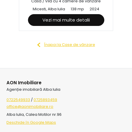
Casă / Vilă cu 4 camere de vânzare
Micesti, Alba Iulia
138 mp
2024
Vezi mai multe detalii
Înapoi la Case de vânzare
AON Imobiliare
Agenție imobiliară Alba Iulia
0722549933
/
0725893459
office@aonimobiliare.ro
Alba Iulia, Calea Motilor nr.96
Deschide în Google Maps