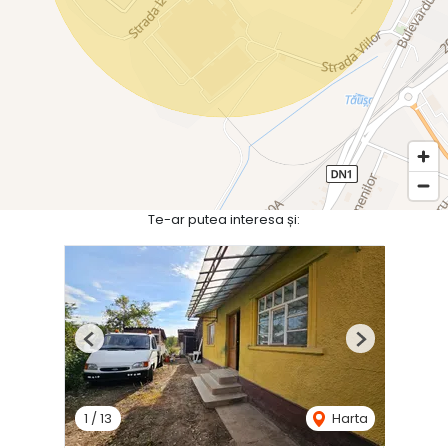
Te-ar putea interesa și:
Previous
Next
1
/
13
Harta