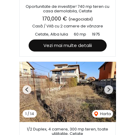
Oportunitate de investiție! 740 mp teren cu
casa demolabila, Cetate
170,000 €
(negociabil)
Casă / Vilă cu 2 camere de vânzare
Cetate, Alba Iulia
60 mp
1975
Vezi mai multe detalii
Previous
Next
1
/
14
Harta
1/2 Duplex, 4 camere, 300 mp teren, toate
utilitatile, Cetate