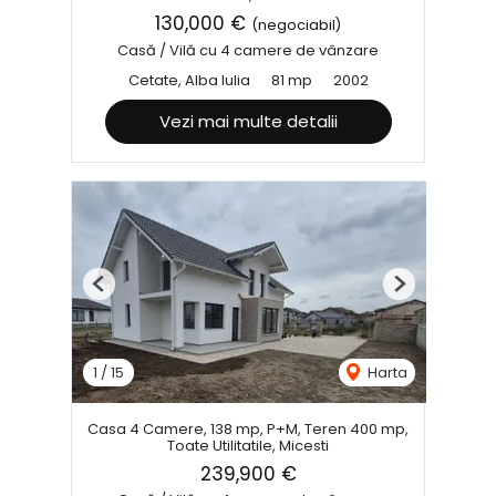
130,000 €
(negociabil)
Casă / Vilă cu 4 camere de vânzare
Cetate, Alba Iulia
81 mp
2002
Vezi mai multe detalii
Previous
Next
1
/
15
Harta
Casa 4 Camere, 138 mp, P+M, Teren 400 mp,
Toate Utilitatile, Micesti
239,900 €