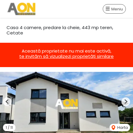
Meniu
Casa 4 camere, predare la cheie, 443 mp teren,
Cetate
Această proprietate nu mai este activă,
te invităm să vizualizezi proprietăți similare
Previous
Nex
1
/
11
Harta