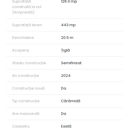
Suprafață
126.0 mp
construită la sol
(Amprentă)
Suprafață teren
443 mp
Deschidere
20.5 m
Acoperiș
Țiglă
Stadiu construcție
Semifinisat
An construcție
2024
Construcție nouă
Da
Tip construcție
Cărămidă
Are mansardă
Da
Cadastru
Există