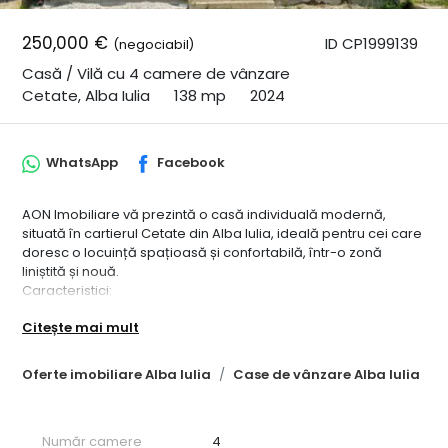
250,000 €
ID CP1999139
(negociabil)
Casă / Vilă cu 4 camere de vânzare
Cetate, Alba Iulia
138 mp
2024
WhatsApp
Facebook
AON Imobiliare vă prezintă o casă individuală modernă,
situată în cartierul Cetate din Alba Iulia, ideală pentru cei care
doresc o locuință spațioasă și confortabilă, într-o zonă
liniștită și nouă.
Caracteristici:
• Predare la cheie: Casa este în curs de finisare, cu materiale
Citește mai mult
de înaltă calitate, și va fi gata de mutat imediat după
finalizare.
• Suprafață generoasă: Cu o suprafață utilă de 138 mp și o
Oferte imobiliare Alba Iulia
Case de vânzare Alba Iulia
suprafață construită desfășurată de 195 mp, casa oferă
spațiu suficient pentru o familie numeroasă.
• Parcelă proprie: Casa este amplasată pe o parcelă de 443
Număr camere
4
mp, perfectă pentru relaxare în aer liber sau pentru