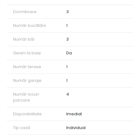
Dormitoare
3
Număr bucătării
1
Număr băi
3
Geam la baie
Da
Număr terase
1
Număr garaje
1
Număr locuri
4
parcare
Disponibilitate
Imediat
Tip casă
Individual