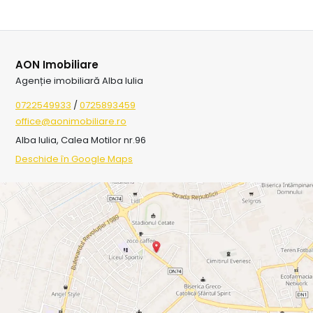
AON Imobiliare
Agenție imobiliară Alba Iulia
0722549933
/
0725893459
office@aonimobiliare.ro
Alba Iulia, Calea Motilor nr.96
Deschide în Google Maps