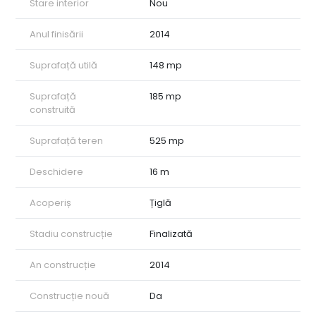
Stare interior
Nou
Anul finisării
2014
Suprafață utilă
148 mp
Suprafață
185 mp
construită
Suprafață teren
525 mp
Deschidere
16 m
Acoperiș
Țiglă
Stadiu construcție
Finalizată
An construcție
2014
Construcție nouă
Da