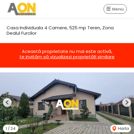
Meniu
Casa Individuala 4 Camere, 525 mp Teren, Zona
Dealul Furcilor
Această proprietate nu mai este activă,
te invităm să vizualizezi proprietăți similare
Previous
Nex
1
/
24
Harta