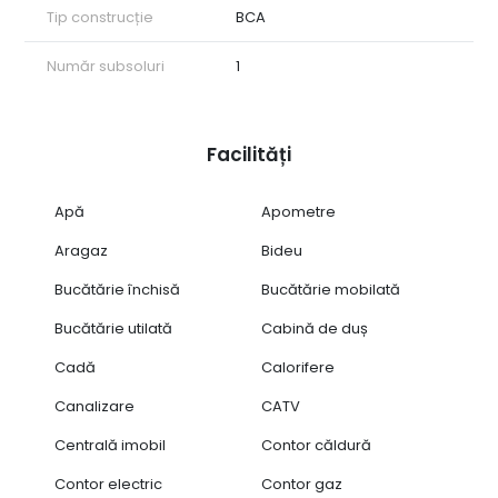
Tip construcție
BCA
Număr subsoluri
1
Facilități
Apă
Apometre
Aragaz
Bideu
Bucătărie închisă
Bucătărie mobilată
Bucătărie utilată
Cabină de duș
Cadă
Calorifere
Canalizare
CATV
Centrală imobil
Contor căldură
Contor electric
Contor gaz