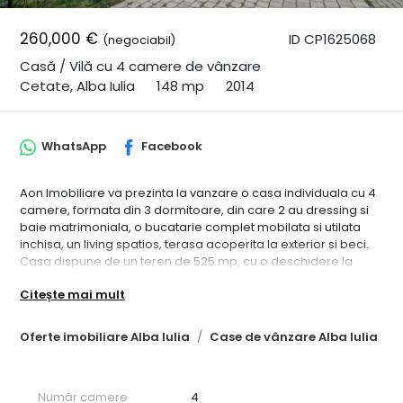
260,000 €
ID CP1625068
(negociabil)
Casă / Vilă cu 4 camere de vânzare
Cetate, Alba Iulia
148 mp
2014
WhatsApp
Facebook
Aon Imobiliare va prezinta la vanzare o casa individuala cu 4
camere, formata din 3 dormitoare, din care 2 au dressing si
baie matrimoniala, o bucatarie complet mobilata si utilata
inchisa, un living spatios, terasa acoperita la exterior si beci.
Casa dispune de un teren de 525 mp, cu o deschidere la
strada de 16ml, si are o suprafata utila de 148mp. Este la asfalt,
Citește mai mult
are toate utilitatile si este aproape de statii de autobus, scoli
si gradinite. Imobilul este ideal pentru o familie cu 2 copii.
Merita vazut !
Oferte imobiliare Alba Iulia
Case de vânzare Alba Iulia
Număr camere
4