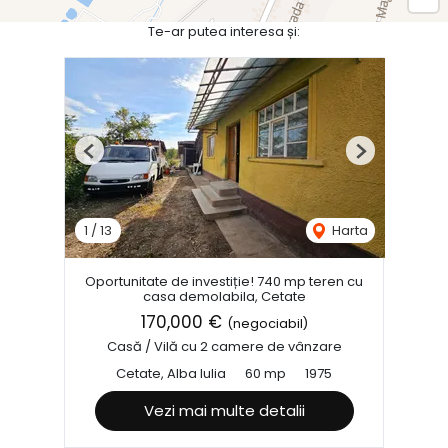
Te-ar putea interesa și:
Previous
Next
1
/
13
Harta
Oportunitate de investiție! 740 mp teren cu
casa demolabila, Cetate
170,000 €
(negociabil)
Casă / Vilă cu 2 camere de vânzare
Cetate, Alba Iulia
60 mp
1975
Vezi mai multe detalii