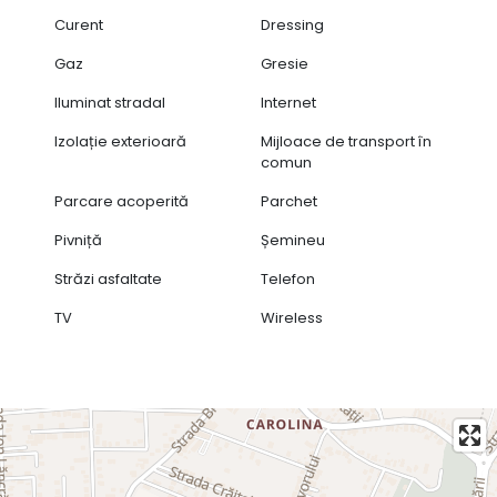
Curent
Dressing
Gaz
Gresie
Iluminat stradal
Internet
Izolație exterioară
Mijloace de transport în
comun
Parcare acoperită
Parchet
Pivniță
Șemineu
Străzi asfaltate
Telefon
TV
Wireless