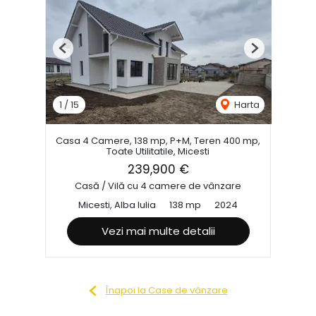
Previous
Next
1
/
15
Harta
Casa 4 Camere, 138 mp, P+M, Teren 400 mp,
Toate Utilitatile, Micesti
239,900 €
Casă / Vilă cu 4 camere de vânzare
Micesti, Alba Iulia
138 mp
2024
Vezi mai multe detalii
Înapoi la Case de vânzare