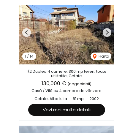
Previous
Next
1
/
14
Harta
1/2 Duplex, 4 camere, 300 mp teren, toate
utilitatile, Cetate
130,000 €
(negociabil)
Casă / Vilă cu 4 camere de vânzare
Cetate, Alba Iulia
81 mp
2002
Vezi mai multe detalii