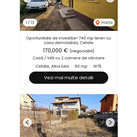
Previous
Next
1
/
13
Harta
Oportunitate de investiție! 740 mp teren cu
casa demolabila, Cetate
170,000 €
(negociabil)
Casă / Vilă cu 2 camere de vânzare
Cetate, Alba Iulia
60 mp
1975
Vezi mai multe detalii
Previous
Next