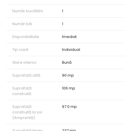
• Pivniță la subsol, ideală pentru depozitare.
Suprafețe și teren:
Număr bucătării
1
• Suprafață construită: 106 mp (amprentă la sol de 97 mp);
• Suprafață teren: 237 mp;
Număr băi
1
• Deschidere: 16,5 metri la stradă asfaltată, cu iluminat public.
Dotări și utilități:
Disponibilitate
Imediat
Locuința a fost construită în anul 1968 și a beneficiat de
îmbunătățiri periodice. Este o casă solidă, pregătită să ofere
tot confortul necesar:
Tip casă
Individual
• Sistem de încălzire cu centrală termică pe gaz și calorifere;
• Geamuri termopan;
Stare interior
Bună
• Conectată la toate utilitățile: apă, canalizare, gaz și curent
electric.
Suprafață utilă
90 mp
Aceasta este o oportunitate excelentă pentru cei care își
doresc o casă cu 3 camere într-o locație de top, care îmbină
liniștea unei case individuale cu avantajele zonei centrale.
Suprafață
106 mp
ID intern: CP2873305
construită
Suprafață
97.0 mp
construită la sol
(Amprentă)
Suprafață teren
237 mp