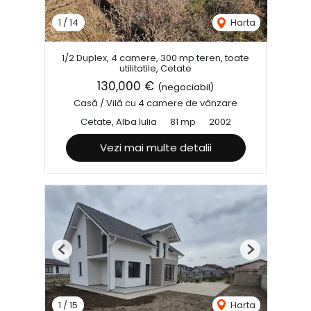
1
/
14
Harta
1/2 Duplex, 4 camere, 300 mp teren, toate
utilitatile, Cetate
130,000 €
(negociabil)
Casă / Vilă cu 4 camere de vânzare
Cetate, Alba Iulia
81 mp
2002
Vezi mai multe detalii
Previous
Next
1
/
15
Harta