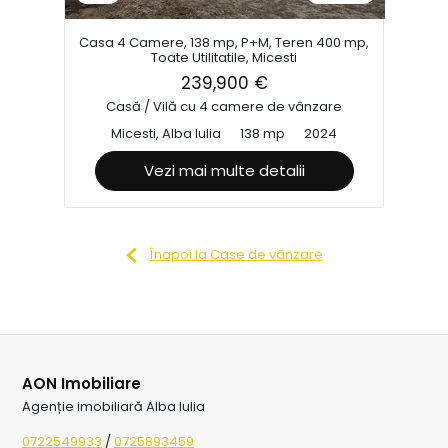
Casa 4 Camere, 138 mp, P+M, Teren 400 mp,
Toate Utilitatile, Micesti
239,900 €
Casă / Vilă cu 4 camere de vânzare
Micesti, Alba Iulia
138 mp
2024
Vezi mai multe detalii
Înapoi la Case de vânzare
AON Imobiliare
Agenție imobiliară Alba Iulia
0722549933
/
0725893459