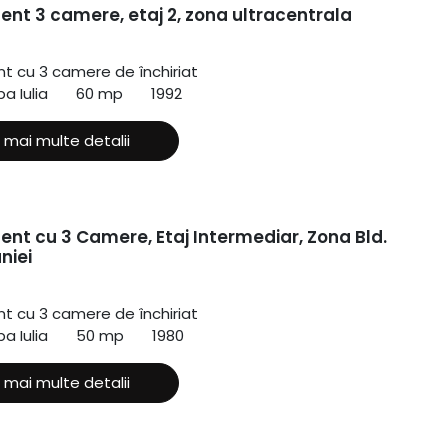
nt 3 camere, etaj 2, zona ultracentrala
 cu 3 camere de închiriat
ba Iulia
60 mp
1992
 mai multe detalii
nt cu 3 Camere, Etaj Intermediar, Zona Bld.
niei
 cu 3 camere de închiriat
a Iulia
50 mp
1980
 mai multe detalii