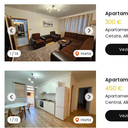
Apartamen
300 €
Apartament
Previous
Next
Cetate, Alb
Vezi
1
/
14
Harta
Apartame
450 €
Apartament
Previous
Next
Central, Al
Vezi
1
/
13
Harta