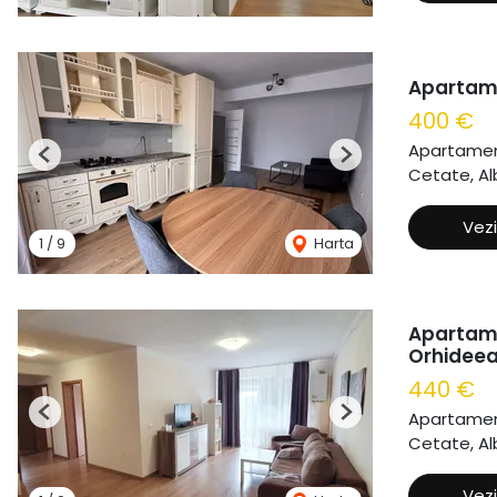
Apartame
400 €
Apartament
Previous
Next
Cetate, Alb
Vezi
1
/
9
Harta
Apartamen
Orhidee
440 €
Apartament
Previous
Next
Cetate, Alb
Vezi