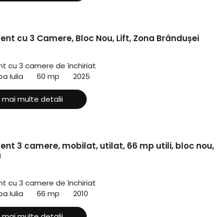
nt cu 3 Camere, Bloc Nou, Lift, Zona Brândușei
 cu 3 camere de închiriat
a Iulia
60 mp
2025
 mai multe detalii
t 3 camere, mobilat, utilat, 66 mp utili, bloc nou,
a
 cu 3 camere de închiriat
a Iulia
66 mp
2010
 mai multe detalii