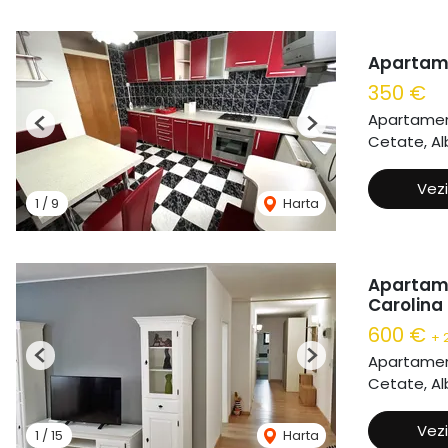
Apartame
350 €
Apartament
Previous
Next
Cetate, Alb
Vezi
1
/
9
Harta
Apartame
Carolina
600 €
+ 
Apartament
Previous
Next
Cetate, Alb
Vezi
1
/
15
Harta