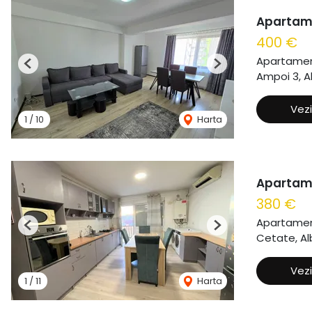
Apartame
400 €
Apartament
Previous
Next
Ampoi 3, Al
Vezi
1
/
10
Harta
Apartame
380 €
Apartament
Previous
Next
Cetate, Alb
Vezi
1
/
11
Harta