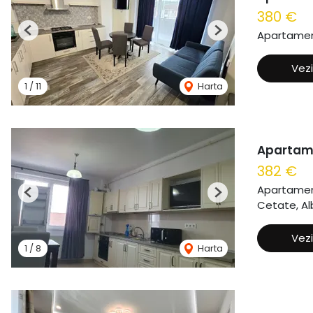
380 €
Apartament
Previous
Next
Vezi
1
/
11
Harta
Apartame
382 €
Apartament
Previous
Next
Cetate, Alb
Vezi
1
/
8
Harta