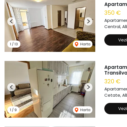
Apartame
350 €
Apartament
Previous
Next
Central, Al
Vezi
1
/
13
Harta
Apartame
Transilva
320 €
Apartament
Previous
Next
Cetate, Alb
Vezi
1
/
9
Harta