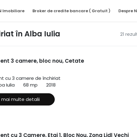
N Imobiliare
Broker de credite bancare ( Gratuit )
Despre N
at în Alba Iulia
21 rezu
nt 3 camere, bloc nou, Cetate
 cu 3 camere de închiriat
a Iulia
68 mp
2018
 mai multe detalii
t cu 3 Camere, Etaj 1, Bloc Nou, Zona Lidl Vechi