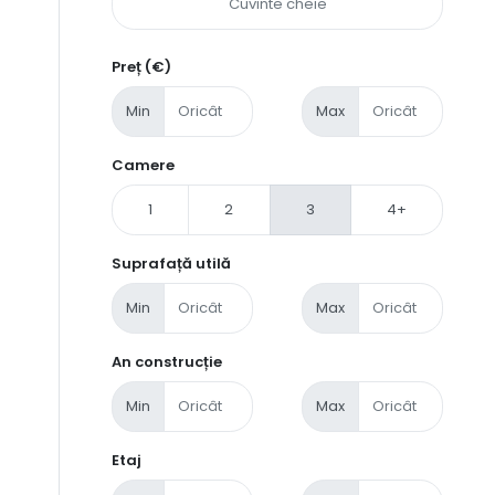
Preț (€)
Min
Max
Camere
1
2
3
4+
Suprafață utilă
Min
Max
An construcție
Min
Max
Etaj