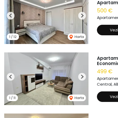
Apartam
500 €
Apartament
Previous
Next
Vezi
1
/
12
Harta
Apartame
Economi
499 €
Apartament
Previous
Next
Central, Al
Vezi
1
/
11
Harta