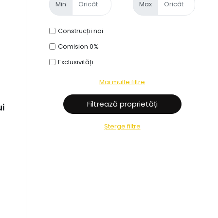
Min
Max
Construcții noi
Comision 0%
Exclusivități
Mai multe filtre
ui
Șterge filtre