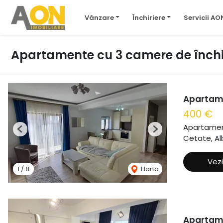
Vânzare
Închiriere
Servicii AO
Apartamente cu 3 camere de închiri
Apartame
400 €
Apartament
Previous
Next
Cetate, Alb
Vezi
1
/
8
Harta
Apartamen