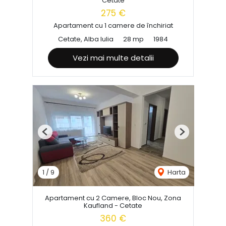
Cetate
275 €
Apartament cu 1 camere de închiriat
Cetate, Alba Iulia
28 mp
1984
Vezi mai multe detalii
Previous
Next
1
/
9
Harta
Apartament cu 2 Camere, Bloc Nou, Zona
Kaufland - Cetate
360 €