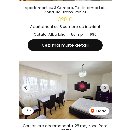
Apartament cu 3 Camere, Etaj Intermediar,
Zona Bld. Transilvaniei
320 €
Apartament cu 3 camere de închiriat
Cetate, Alba Iulia
50 mp
1980
Vezi mai multe detalii
Previous
Next
1
/
7
Harta
Garsoniera decomandata, 28 mp, zona Parc