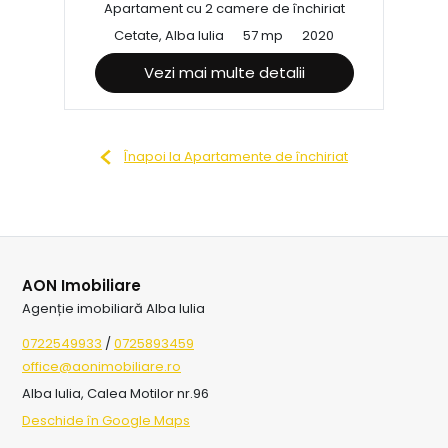
Apartament cu 2 camere de închiriat
Cetate, Alba Iulia
57 mp
2020
Vezi mai multe detalii
Înapoi la Apartamente de închiriat
AON Imobiliare
Agenție imobiliară Alba Iulia
0722549933
/
0725893459
office@aonimobiliare.ro
Alba Iulia, Calea Motilor nr.96
Deschide în Google Maps