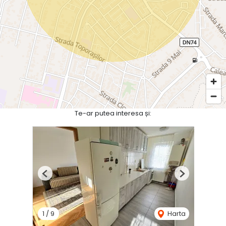
Te-ar putea interesa și:
Previous
Next
1
/
9
Harta