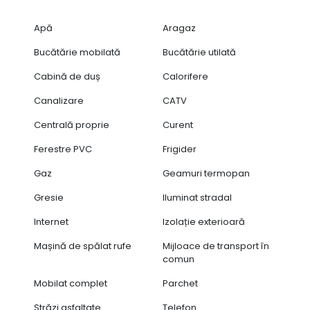
Apă
Aragaz
Bucătărie mobilată
Bucătărie utilată
Cabină de duș
Calorifere
Canalizare
CATV
Centrală proprie
Curent
Ferestre PVC
Frigider
Gaz
Geamuri termopan
Gresie
Iluminat stradal
Internet
Izolație exterioară
Mașină de spălat rufe
Mijloace de transport în
comun
Mobilat complet
Parchet
Străzi asfaltate
Telefon