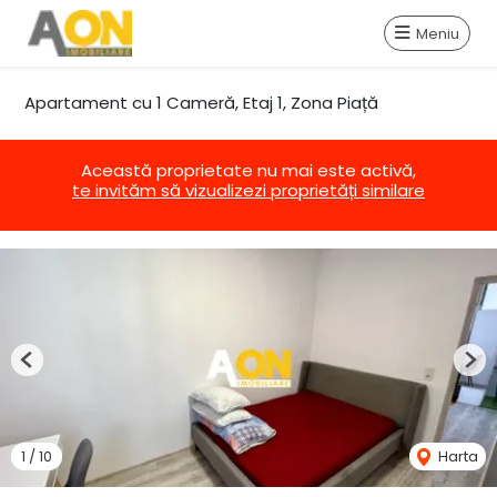
Meniu
Apartament cu 1 Cameră, Etaj 1, Zona Piață
Această proprietate nu mai este activă,
te invităm să vizualizezi proprietăți similare
Previous
Nex
1
/
10
Harta