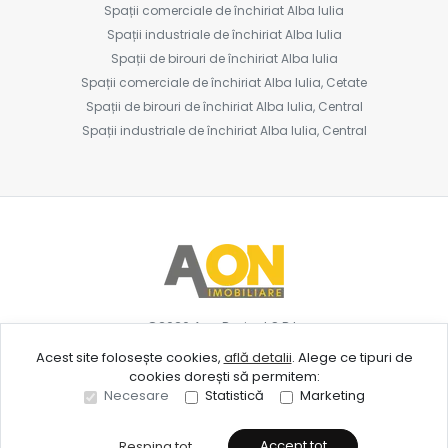
Spații comerciale de închiriat Alba Iulia
Spații industriale de închiriat Alba Iulia
Spații de birouri de închiriat Alba Iulia
Spații comerciale de închiriat Alba Iulia, Cetate
Spații de birouri de închiriat Alba Iulia, Central
Spații industriale de închiriat Alba Iulia, Central
©
2026
Aon Project S.R.L.
Acest site folosește cookies,
află detalii
.
Alege ce tipuri de
cookies dorești să permitem:
Site creat în
Necesare
Statistică
Marketing
Accept tot
Resping tot