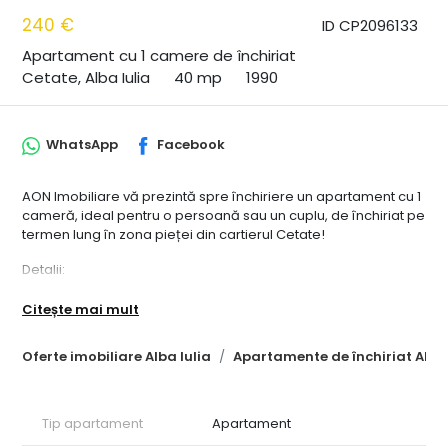
240 €
ID CP2096133
Apartament cu 1 camere de închiriat
Cetate, Alba Iulia
40 mp
1990
WhatsApp
Facebook
AON Imobiliare vă prezintă spre închiriere un apartament cu 1
cameră, ideal pentru o persoană sau un cuplu, de închiriat pe
termen lung în zona pieței din cartierul Cetate!
Detalii:
* Suprafață utilă: 40 mp
Citește mai mult
* Etaj: 1
* Număr camere: 1 dormitor, bucătărie, baie, hol
Oferte imobiliare Alba Iulia
Apartamente de închiriat Alba 
* Mobilare: Complet mobilat și utilat, cu dotări precum masă
de bucătărie, frigider, aragaz, mașină de spălat
* Facilități: Balcon spațios, încălzire centrală , internet
* Localizare: Situat într-o clădire cu regim de înălțime redus,
Tip apartament
Apartament
la doar câteva minute de mers pe jos de piața din cartierul