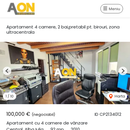
Meniu
Apartament 4 camere, 2 bai,pretabil pt. birouri, zona
ultracentrala
Previous
Nex
1
/
10
Harta
100,000 €
ID CP2134012
(negociabil)
Apartament cu 4 camere de vânzare
Central, Alba Iulia
92 mp
2010