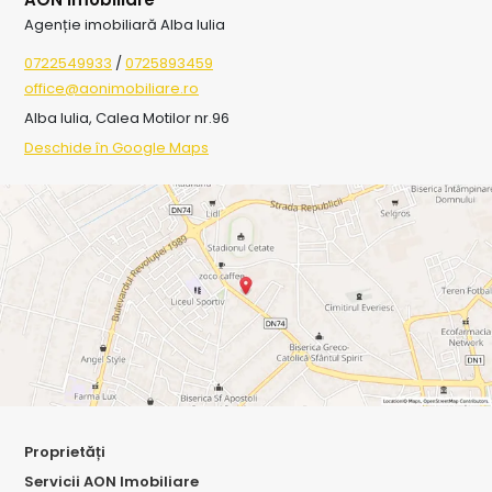
Agenție imobiliară Alba Iulia
0722549933
/
0725893459
office@aonimobiliare.ro
Alba Iulia, Calea Motilor nr.96
Deschide în Google Maps
Proprietăți
Servicii AON Imobiliare