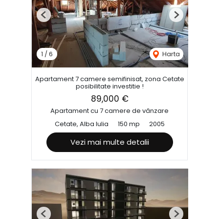
Previous
Next
1
/
6
Harta
Apartament 7 camere semifinisat, zona Cetate
posibilitate investitie !
89,000 €
Apartament cu 7 camere de vânzare
Cetate, Alba Iulia
150 mp
2005
Vezi mai multe detalii
Previous
Next