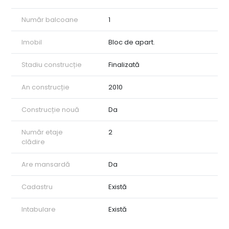
Număr balcoane
1
Imobil
Bloc de apart.
Stadiu construcție
Finalizată
An construcție
2010
Construcție nouă
Da
Număr etaje
2
clădire
Are mansardă
Da
Cadastru
Există
Intabulare
Există