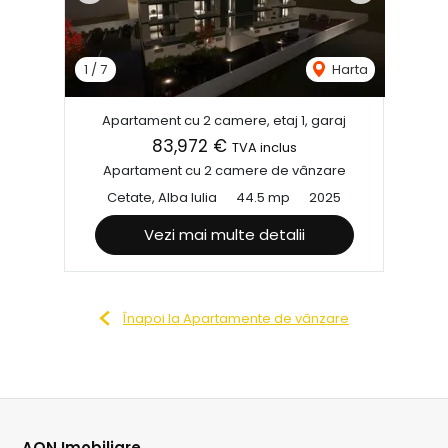
1
/
7
Harta
Apartament cu 2 camere, etaj 1, garaj
83,972 €
TVA inclus
Apartament cu 2 camere de vânzare
Cetate, Alba Iulia
44.5 mp
2025
Vezi mai multe detalii
Înapoi la Apartamente de vânzare
AON Imobiliare