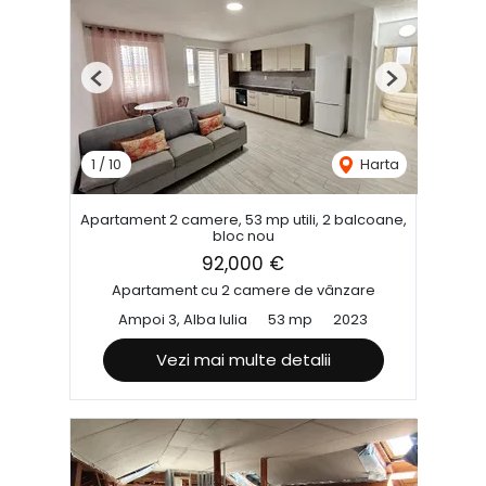
Previous
Next
1
/
10
Harta
Apartament 2 camere, 53 mp utili, 2 balcoane,
bloc nou
92,000 €
Apartament cu 2 camere de vânzare
Ampoi 3, Alba Iulia
53 mp
2023
Vezi mai multe detalii