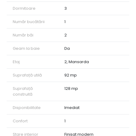
Dormitoare
3
Număr bucătării
1
Număr băi
2
Geam la baie
Da
Etaj
2, Mansarda
Suprafață utilă
92 mp
Suprafață
128 mp
construită
Disponibilitate
Imediat
Confort
1
Stare interior
Finisat modern