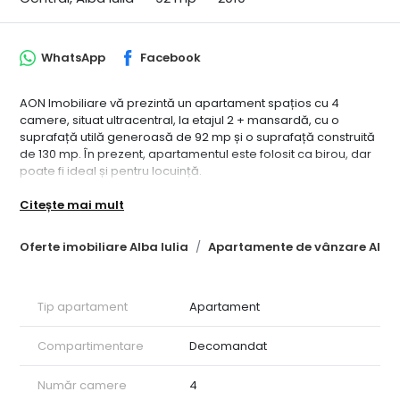
WhatsApp
Facebook
AON Imobiliare vă prezintă un apartament spațios cu 4
camere, situat ultracentral, la etajul 2 + mansardă, cu o
suprafață utilă generoasă de 92 mp și o suprafață construită
de 130 mp. În prezent, apartamentul este folosit ca birou, dar
poate fi ideal și pentru locuință.
Compartimentare modernă:
Citește mai mult
• Primul nivel: living + bucătărie open-space, baie.
• Mansardă: 3 camere spațioase și o baie.
Localizare excelentă: La câțiva pași de Mercur City Center,
Oferte imobiliare Alba Iulia
Apartamente de vânzare Alba 
Primărie, piața agroalimentară, școală și stații de transport în
comun.
Apartamentul este dotat cu geamuri termopan, centrală
Tip apartament
Apartament
termică și contorizare separată a utilităților, fiind pregătit să
satisfacă toate nevoile dumneavoastră.
Ideal pentru locuit sau activitate de birouri. Contactează-ne
Compartimentare
Decomandat
pentru o vizionare!
ID intern: CP2134012
Număr camere
4