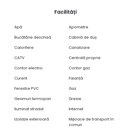
Facilități
Apă
Apometre
Bucătărie deschisă
Cabină de duș
Calorifere
Canalizare
CATV
Centrală proprie
Contor electric
Contor gaz
Curent
Faianță
Ferestre PVC
Gaz
Geamuri termopan
Gresie
Iluminat stradal
Internet
Izolație exterioară
Mijloace de transport în
comun