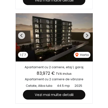
Vezi mai multe detalii
Previous
Next
1
/
7
Harta
Apartament cu 2 camere, etaj 1, garaj
83,972 €
TVA inclus
Apartament cu 2 camere de vânzare
Cetate, Alba Iulia
44.5 mp
2025
Vezi mai multe detalii