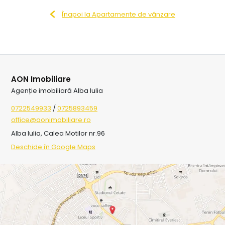
Înapoi la Apartamente de vânzare
AON Imobiliare
Agenție imobiliară Alba Iulia
0722549933
/
0725893459
office@aonimobiliare.ro
Alba Iulia, Calea Motilor nr.96
Deschide în Google Maps