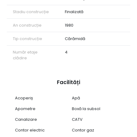
Stadiu construcție
Finalizată
An construcție
1980
Tip construcție
Cărămidă
Număr etaje
4
clădire
Facilități
Acoperiș
Apă
Apometre
Boxă la subsol
Canalizare
CATV
Contor electric
Contor gaz