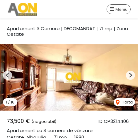
Meniu
Apartament 3 Camere | DECOMANDAT | 71 mp | Zona
Cetate
Previous
Nex
1
/
16
Harta
73,500 €
ID CP3214406
(negociabil)
Apartament cu 3 camere de vânzare
Cetate, Alba Iulia
71 mp
1980