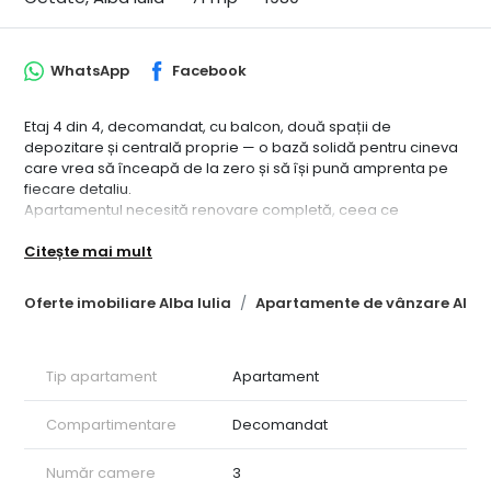
WhatsApp
Facebook
Etaj 4 din 4, decomandat, cu balcon, două spații de
depozitare și centrală proprie — o bază solidă pentru cineva
care vrea să înceapă de la zero și să își pună amprenta pe
fiecare detaliu.
Apartamentul necesită renovare completă, ceea ce
înseamnă mână liberă totală — finisaje, culori, distribuția
Citește mai mult
spațiilor, totul după preferințele tale. 71 mp în zona Cetate, cu
o compartimentare decomandata bine gândită, rar se
găsește la acest preț.
Oferte imobiliare Alba Iulia
Apartamente de vânzare Alba 
Pentru detalii sau pentru a programa o vizionare, vă stăm la
dispoziție. CP3214406
Tip apartament
Apartament
Compartimentare
Decomandat
Număr camere
3