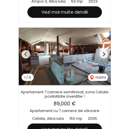
Ampoi 3, Alba Iulia
53 mp
2023
Vezi mai multe detalii
Previous
Next
1
/
6
Harta
Apartament 7 camere semifinisat, zona Cetate
posibilitate investitie !
89,000 €
Apartament cu 7 camere de vânzare
Cetate, Alba Iulia
150 mp
2005