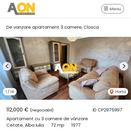
Meniu
De vanzare apartament 3 camere, Closca
Previous
Nex
1
/
14
Harta
112,000 €
ID CP2975997
(negociabil)
Apartament cu 3 camere de vânzare
Cetate, Alba Iulia
72 mp
1977