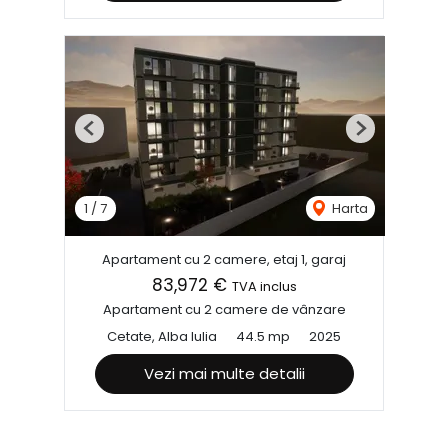
Previous
Next
1
/
7
Harta
Apartament cu 2 camere, etaj 1, garaj
83,972 €
TVA inclus
Apartament cu 2 camere de vânzare
Cetate, Alba Iulia
44.5 mp
2025
Vezi mai multe detalii