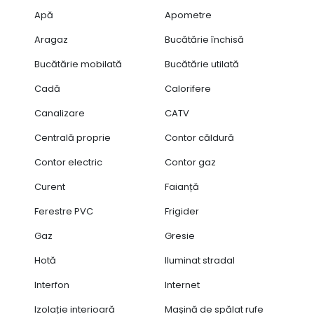
Apă
Apometre
Aragaz
Bucătărie închisă
Bucătărie mobilată
Bucătărie utilată
Cadă
Calorifere
Canalizare
CATV
Centrală proprie
Contor căldură
Contor electric
Contor gaz
Curent
Faianță
Ferestre PVC
Frigider
Gaz
Gresie
Hotă
Iluminat stradal
Interfon
Internet
Izolație interioară
Mașină de spălat rufe