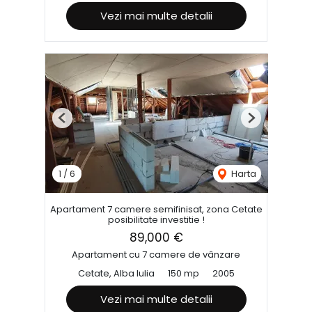
Vezi mai multe detalii
Previous
Next
1
/
6
Harta
Apartament 7 camere semifinisat, zona Cetate
posibilitate investitie !
89,000 €
Apartament cu 7 camere de vânzare
Cetate, Alba Iulia
150 mp
2005
Vezi mai multe detalii