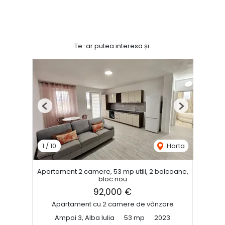
Te-ar putea interesa și:
Previous
Next
1
/
10
Harta
Apartament 2 camere, 53 mp utili, 2 balcoane,
bloc nou
92,000 €
Apartament cu 2 camere de vânzare
Ampoi 3, Alba Iulia
53 mp
2023