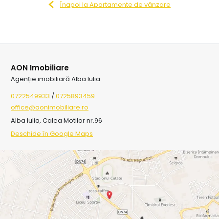
Înapoi la Apartamente de vânzare
AON Imobiliare
Agenție imobiliară Alba Iulia
0722549933
/
0725893459
office@aonimobiliare.ro
Alba Iulia, Calea Motilor nr.96
Deschide în Google Maps