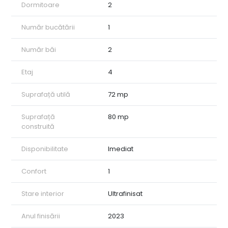
Dormitoare
2
Număr bucătării
1
Număr băi
2
Etaj
4
Suprafață utilă
72 mp
Suprafață
80 mp
construită
Disponibilitate
Imediat
Confort
1
Stare interior
Ultrafinisat
Anul finisării
2023