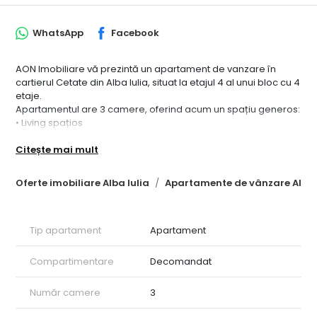
WhatsApp
Facebook
AON Imobiliare vă prezintă un apartament de vanzare în
cartierul Cetate din Alba Iulia, situat la etajul 4 al unui bloc cu 4
etaje.
Apartamentul are 3 camere, oferind acum un spațiu generos:
• Living spațios
• 2 dormitoare
Citește mai mult
• 2 bai
• 1 balcon
• Bucătărie separata
Oferte imobiliare Alba Iulia
Apartamente de vânzare Alba 
• Hol
• Boxa
Suprafața utilă este de 72 mp, la care se adaugă suprafața
Tip apartament
Apartament
balconului. Apartamentul se vinde complet mobilat și utilat,
exact cum se observă în fotografii.
Compartimentare
Decomandat
Pretul este usor negociabil.
ID intern: CP2975997
Număr camere
3