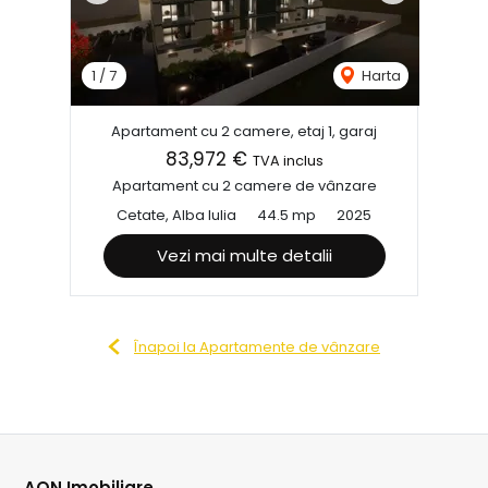
1
/
7
Harta
Apartament cu 2 camere, etaj 1, garaj
83,972 €
TVA inclus
Apartament cu 2 camere de vânzare
Cetate, Alba Iulia
44.5 mp
2025
Vezi mai multe detalii
Înapoi la Apartamente de vânzare
AON Imobiliare