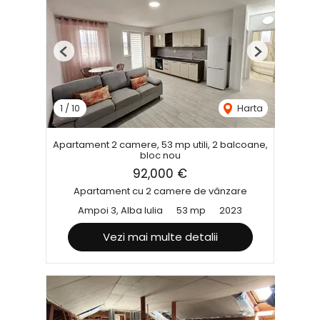
Previous
Next
1
/
10
Harta
Apartament 2 camere, 53 mp utili, 2 balcoane,
bloc nou
92,000 €
Apartament cu 2 camere de vânzare
Ampoi 3, Alba Iulia
53 mp
2023
Vezi mai multe detalii