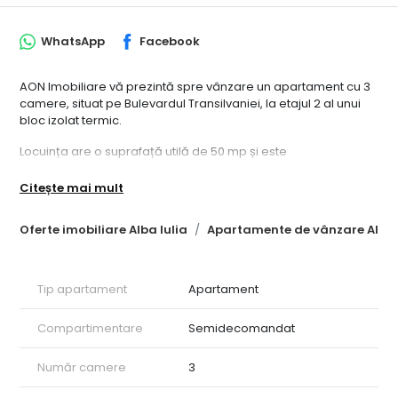
WhatsApp
Facebook
AON Imobiliare vă prezintă spre vânzare un apartament cu 3
camere, situat pe Bulevardul Transilvaniei, la etajul 2 al unui
bloc izolat termic.
Locuința are o suprafață utilă de 50 mp și este
compartimentată eficient, fiind compusă din: 2 dormitoare,
living, hol, bucătărie și baie.
Citește mai mult
Apartamentul reprezintă o oportunitate excelentă de
Oferte imobiliare Alba Iulia
Apartamente de vânzare Alba 
investiție, datorită poziției sale într-o zonă foarte bună,
potrivită atât pentru regim hotelier, cât și pentru închiriere pe
termen lung.
Tip apartament
Apartament
Merită văzut!
Cod proprietate: CP2762523
Compartimentare
Semidecomandat
Număr camere
3