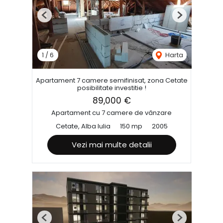
Previous
Next
1
/
6
Harta
Apartament 7 camere semifinisat, zona Cetate
posibilitate investitie !
89,000 €
Apartament cu 7 camere de vânzare
Cetate, Alba Iulia
150 mp
2005
Vezi mai multe detalii
Previous
Next