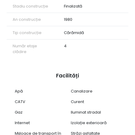
Stadiu construcție
Finalizată
An construcție
1980
Tip construcție
Cărămidă
Număr etaje
4
clădire
Facilități
Apă
Canalizare
CATV
Curent
Gaz
Iluminat stradal
Internet
Izolație exterioară
Mijloace de transport în
Străzi asfaltate