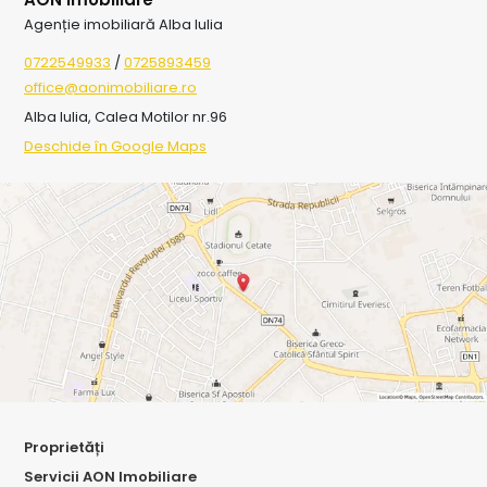
Agenție imobiliară Alba Iulia
0722549933
/
0725893459
office@aonimobiliare.ro
Alba Iulia, Calea Motilor nr.96
Deschide în Google Maps
Proprietăți
Servicii AON Imobiliare