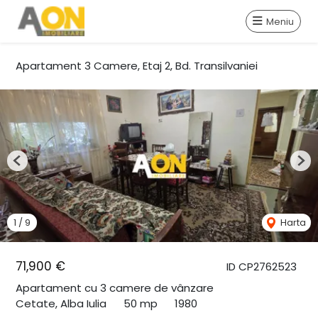
Meniu
Apartament 3 Camere, Etaj 2, Bd. Transilvaniei
Previous
Nex
1
/
9
Harta
71,900 €
ID CP2762523
Apartament cu 3 camere de vânzare
Cetate, Alba Iulia
50 mp
1980