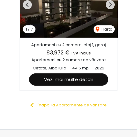
Previous
Next
1
/
7
Harta
Apartament cu 2 camere, etaj 1, garaj
83,972 €
TVA inclus
Apartament cu 2 camere de vânzare
Cetate, Alba Iulia
44.5 mp
2025
Vezi mai multe detalii
Înapoi la Apartamente de vânzare