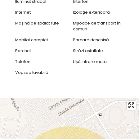
Iluminat stradal
Interfon
Internet
Izolație exterioară
Mașină de spălat rufe
Mijloace de transport în
comun
Mobilat complet
Parcare deschisă
Parchet
Străzi asfaltate
Telefon
Ușă intrare metal
Vopsea lavabilă