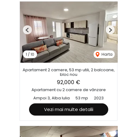
Previous
Next
1
/
10
Harta
Apartament 2 camere, 53 mp utili, 2 balcoane,
bloc nou
92,000 €
Apartament cu 2 camere de vânzare
Ampoi 3, Alba Iulia
53 mp
2023
Vezi mai multe detalii