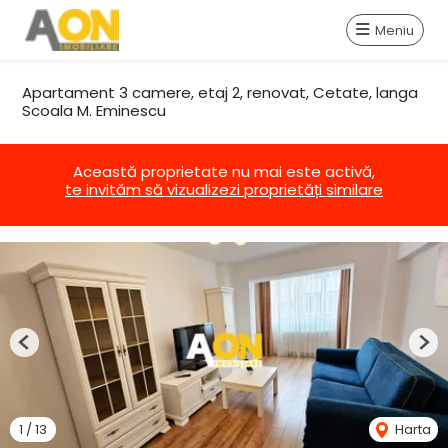
Meniu
Apartament 3 camere, etaj 2, renovat, Cetate, langa
Scoala M. Eminescu
Această proprietate nu mai este activă,
te invităm să vizualizezi proprietăți similare
Previous
Nex
1
/
13
Harta