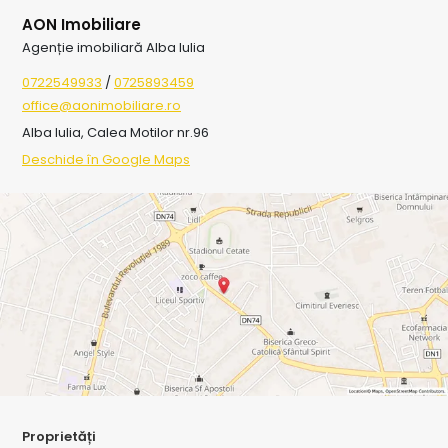
AON Imobiliare
Agenție imobiliară Alba Iulia
0722549933
/
0725893459
office@aonimobiliare.ro
Alba Iulia, Calea Motilor nr.96
Deschide în Google Maps
Proprietăți