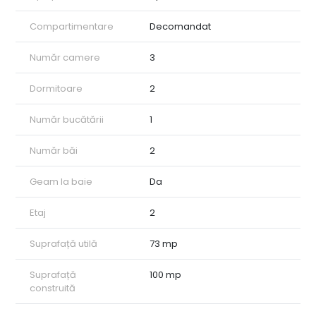
• Spațiu și confort: Structură decomandată, 3 camere și 2 băi
pentru intimitate și funcționalitate.
Compartimentare
Decomandat
• Stare impecabilă: Renovare completă, fără a fi necesare
investiții suplimentare.
Număr camere
3
Contactați-ne pentru mai multe detalii și pentru a stabili o
vizionare.
Dormitoare
2
ID intern: CP2753252
Număr bucătării
1
Număr băi
2
Geam la baie
Da
Etaj
2
Suprafață utilă
73 mp
Suprafață
100 mp
construită