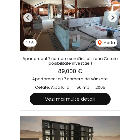
Previous
Next
1
/
6
Harta
Apartament 7 camere semifinisat, zona Cetate
posibilitate investitie !
89,000 €
Apartament cu 7 camere de vânzare
Cetate, Alba Iulia
150 mp
2005
Vezi mai multe detalii