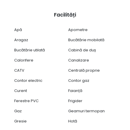
Facilități
Apă
Apometre
Aragaz
Bucătărie mobilată
Bucătărie utilată
Cabină de duș
Calorifere
Canalizare
CATV
Centrală proprie
Contor electric
Contor gaz
Curent
Faianță
Ferestre PVC
Frigider
Gaz
Geamuri termopan
Gresie
Hotă