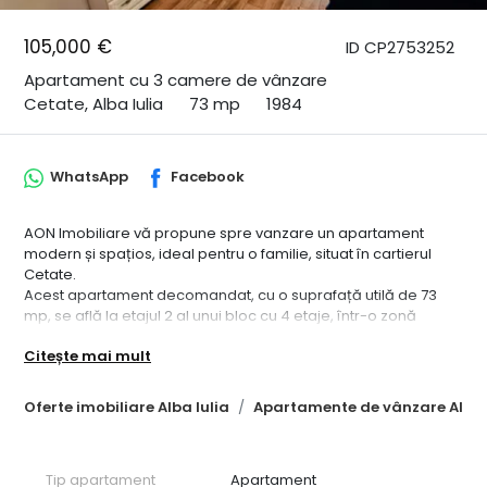
105,000 €
ID CP2753252
Apartament cu 3 camere de vânzare
Cetate, Alba Iulia
73 mp
1984
WhatsApp
Facebook
AON Imobiliare vă propune spre vanzare un apartament
modern și spațios, ideal pentru o familie, situat în cartierul
Cetate.
Acest apartament decomandat, cu o suprafață utilă de 73
mp, se află la etajul 2 al unui bloc cu 4 etaje, într-o zonă
liniștită și extrem de bine conectată.
Citește mai mult
Apartamentul a fost renovat complet și este gata de locuit.
Dispune de un living generos, 2 dormitoare confortabile, 2 băi,
o bucătărie modernă și un balcon unde vă puteți relaxa.
Oferte imobiliare Alba Iulia
Apartamente de vânzare Alba 
Avantaje cheie:
• Locație excelentă: În apropierea Școlii Mihai Eminescu și a
Liceului Sportiv, cu acces facil la magazine, parcuri și mijloace
Tip apartament
Apartament
de transport în comun.